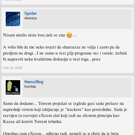
Spider
Aktivista
Nisam mislio nista lose,nek se zna
....
A volio bih da me neko uvjeri da shareazza ne valja i zasto pa da
predjem na drugi...I ne samo u vezi p2p programa vec i ostale, trebali
bi napraviti neku kvalitetnu diskusiju u vezi toga...pozz
Feb 10, 2005
HamziBeg
Komšija
Samo da dodamo... Torrent projekat se izgleda gasi sada prelaze na
napredniji sistem koji iskljucuje je "trackere" kao posrednike. Sada je
razvijen (u razvoju) eXeem alat koji radi na slicnom principu kao
Kazaa ali koristi Torrent tehniku.
Oprobao sam eXeem... odlicno radi, uzmeli se u obzir da je beta