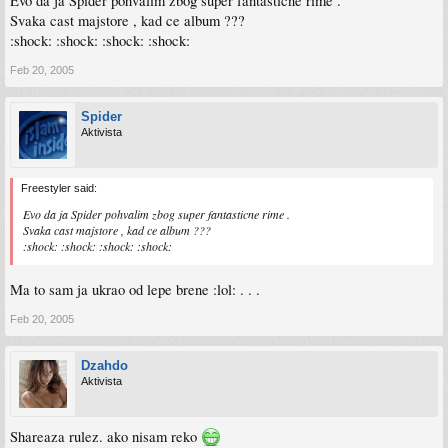
Evo da ja Spider pohvalim zbog super fantasticne rime .
Svaka cast majstore , kad ce album ???
:shock: :shock: :shock: :shock:
Feb 20, 2005
Spider
Aktivista
Freestyler said:
Evo da ja Spider pohvalim zbog super fantasticne rime .
Svaka cast majstore , kad ce album ???
:shock: :shock: :shock: :shock:
Ma to sam ja ukrao od lepe brene :lol: . . .
Feb 20, 2005
Dzahdo
Aktivista
Shareaza rulez. ako nisam reko