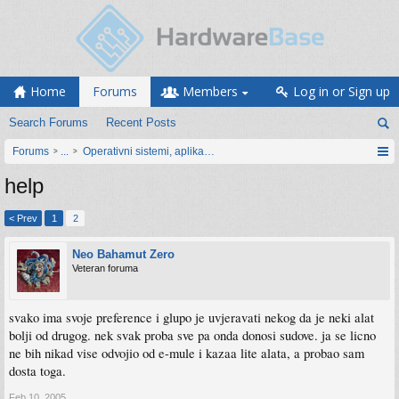
Home
Forums
Members
Log in or Sign up
Search Forums
Recent Posts
Forums
...
Operativni sistemi, aplikacije i programiranje
help
< Prev
1
2
Neo Bahamut Zero
Veteran foruma
svako ima svoje preference i glupo je uvjeravati nekog da je neki alat
bolji od drugog. nek svak proba sve pa onda donosi sudove. ja se licno
ne bih nikad vise odvojio od e-mule i kazaa lite alata, a probao sam
dosta toga.
Feb 10, 2005