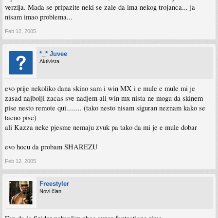
verzija. Mada se pripazite neki se zale da ima nekog trojanca... ja
nisam imao problema...
Feb 12, 2005
*_* Juvee
Aktivista
evo prije nekoliko dana skino sam i win MX i e mule e mule mi je
zasad najbolji zacas sve nadjem ali win mx nista ne mogu da skinem
pise nesto remote qui........ (tako nesto nisam siguran neznam kako se
tacno pise)
ali Kazza neke pjesme nemaju zvuk pa tako da mi je e mule dobar
evo hocu da probam SHAREZU
Feb 12, 2005
Freestyler
Novi član