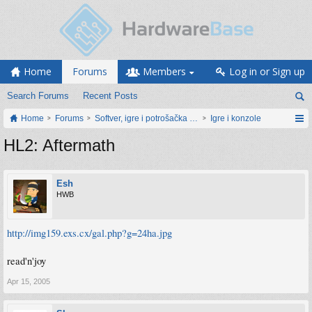
Home
Forums
Members
Log in or Sign up
Search Forums
Recent Posts
Home
Forums
Softver, igre i potrošačka elektronika
Igre i konzole
HL2: Aftermath
Esh
HWB
http://img159.exs.cx/gal.php?g=24ha.jpg
read'n'joy
Apr 15, 2005