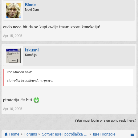
Blade
Novi član
cudo nece bit da se kupi ovdje imam sporu konekciju!
Apr 15, 2005
iskusni
Komšija
Iron Maiden said:
sto volim broadband :mrgreen:
piraterija će biti
Apr 16, 2005
(You must log in or sign up to reply here.)
Home
Forums
Softver, igre i potrošačka elektronika
Igre i konzole