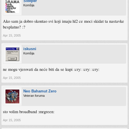
Sleeper
Komšija
Ako sam ja dobro skontao svi koji imaju hl2 ce moci skidat ta nastavke
besplatno? :?
Apr 15, 2005
iskusni
Komšija
ne mogu vjerovati da neće biti da se kupi :cry: :cry: :cry:
Apr 15, 2005
Neo Bahamut Zero
Veteran foruma
sto volim broadband :mrgreen:
Apr 15, 2005