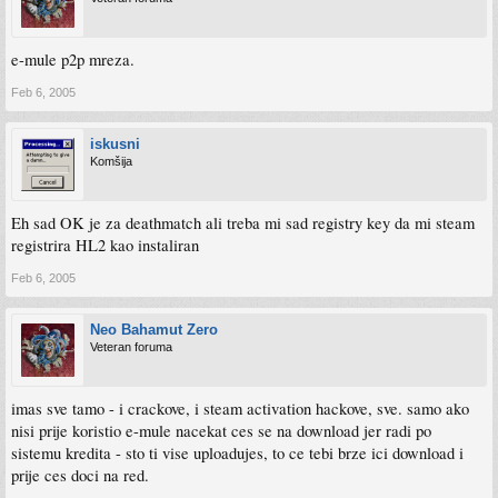
e-mule p2p mreza.
Feb 6, 2005
iskusni
Komšija
Eh sad OK je za deathmatch ali treba mi sad registry key da mi steam
registrira HL2 kao instaliran
Feb 6, 2005
Neo Bahamut Zero
Veteran foruma
imas sve tamo - i crackove, i steam activation hackove, sve. samo ako
nisi prije koristio e-mule nacekat ces se na download jer radi po
sistemu kredita - sto ti vise uploadujes, to ce tebi brze ici download i
prije ces doci na red.