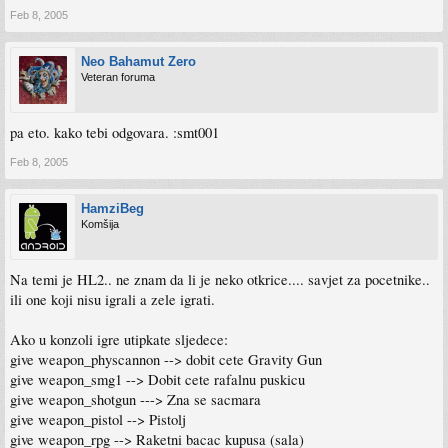
Feb 8, 2005
Neo Bahamut Zero
Veteran foruma
pa eto. kako tebi odgovara. :smt001
Feb 8, 2005
HamziBeg
Komšija
Na temi je HL2.. ne znam da li je neko otkrice.... savjet za pocetnike..
ili one koji nisu igrali a zele igrati.
Ako u konzoli igre utipkate sljedece:
give weapon_physcannon --> dobit cete Gravity Gun
give weapon_smg1 --> Dobit cete rafalnu puskicu
give weapon_shotgun ---> Zna se sacmara
give weapon_pistol --> Pistolj
give weapon_rpg --> Raketni bacac kupusa (sala)