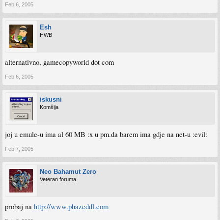
Feb 6, 2005
Esh
HWB
alternativno, gamecopyworld dot com
Feb 6, 2005
iskusni
Komšija
joj u emule-u ima al 60 MB :x u pm.da barem ima gdje na net-u :evil:
Feb 7, 2005
Neo Bahamut Zero
Veteran foruma
probaj na
http://www.phazeddl.com