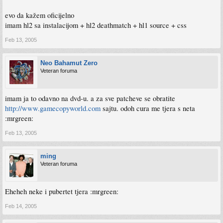
evo da kažem oficijelno
imam hl2 sa instalacijom + hl2 deathmatch + hl1 source + css
Feb 13, 2005
Neo Bahamut Zero
Veteran foruma
imam ja to odavno na dvd-u. a za sve patcheve se obratite
http://www.gamecopyworld.com
sajtu. odoh cura me tjera s neta
:mrgreen:
Feb 13, 2005
ming
Veteran foruma
Eheheh neke i pubertet tjera :mrgreen:
Feb 14, 2005