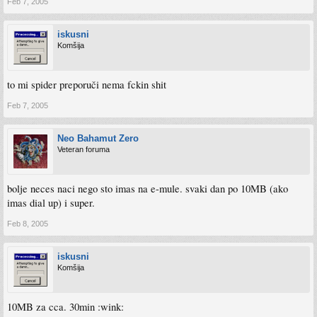
Feb 7, 2005
iskusni
Komšija
to mi spider preporuči nema fckin shit
Feb 7, 2005
Neo Bahamut Zero
Veteran foruma
bolje neces naci nego sto imas na e-mule. svaki dan po 10MB (ako
imas dial up) i super.
Feb 8, 2005
iskusni
Komšija
10MB za cca. 30min :wink: