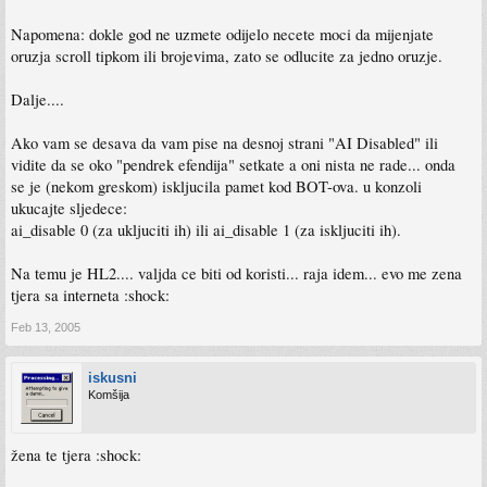
Napomena: dokle god ne uzmete odijelo necete moci da mijenjate
oruzja scroll tipkom ili brojevima, zato se odlucite za jedno oruzje.
Dalje....
Ako vam se desava da vam pise na desnoj strani "AI Disabled" ili
vidite da se oko "pendrek efendija" setkate a oni nista ne rade... onda
se je (nekom greskom) iskljucila pamet kod BOT-ova. u konzoli
ukucajte sljedece:
ai_disable 0 (za ukljuciti ih) ili ai_disable 1 (za iskljuciti ih).
Na temu je HL2.... valjda ce biti od koristi... raja idem... evo me zena
tjera sa interneta :shock:
Feb 13, 2005
iskusni
Komšija
žena te tjera :shock: