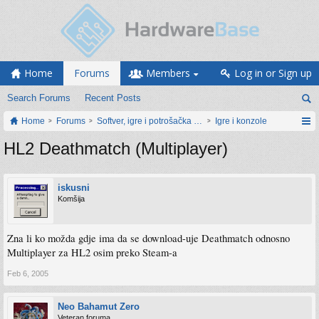
Home
Forums
Members
Log in or Sign up
Search Forums
Recent Posts
Home
Forums
Softver, igre i potrošačka elektronika
Igre i konzole
HL2 Deathmatch (Multiplayer)
iskusni
Komšija
Zna li ko možda gdje ima da se download-uje Deathmatch odnosno
Multiplayer za HL2 osim preko Steam-a
Feb 6, 2005
Neo Bahamut Zero
Veteran foruma