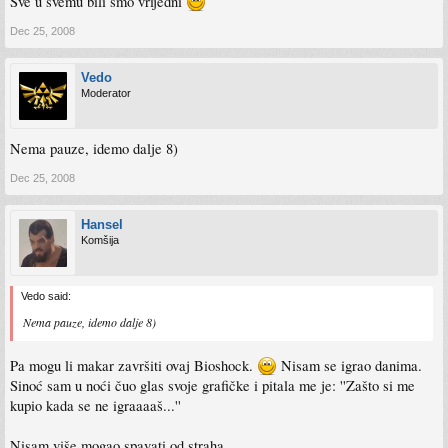
Sve u svemu bili smo vrijedni
Dec 25, 2008
Vedo
Moderator
Nema pauze, idemo dalje 8)
Dec 25, 2008
Hansel
Komšija
Vedo said:
Nema pauze, idemo dalje 8)
Pa mogu li makar završiti ovaj Bioshock.
Nisam se igrao danima.
Sinoć sam u noći čuo glas svoje grafičke i pitala me je: ''Zašto si me
kupio kada se ne igraaaaš...''
Nisam više mogao spavati od straha.