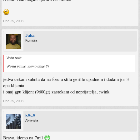
Dec 25, 2008
Juka
Komšija
Vedo said:
Nema pauze, idemo dalje 8)
jedva cekam subotu da na foru u stilu gerille upadnem i dodam jos 3
cpu klijenta
i onaj gpu klijent (9600gt) zastekam od neprijatelja, :wink
Dec 25, 2008
kAcA
Aktivista
Bravo, idemo na 7mil