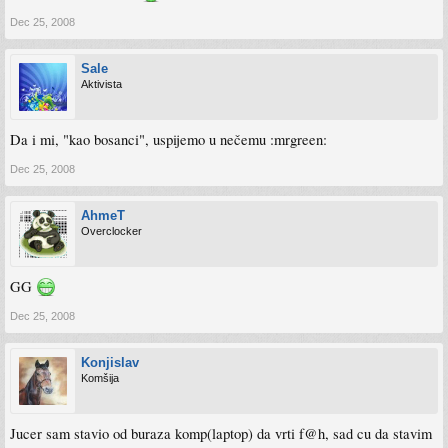
Dec 25, 2008
Sale
Aktivista
Da i mi, "kao bosanci", uspijemo u nečemu :mrgreen:
Dec 25, 2008
AhmeT
Overclocker
GG
Dec 25, 2008
Konjislav
Komšija
Jucer sam stavio od buraza komp(laptop) da vrti f@h, sad cu da stavim