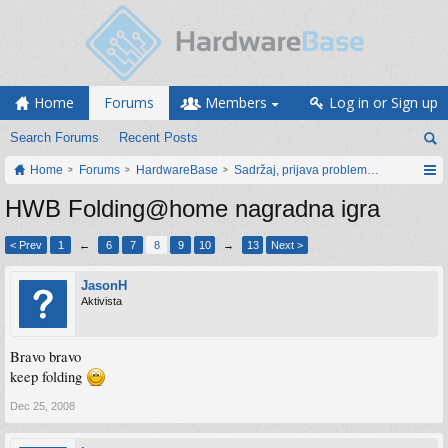
Home
Forums
Members
Log in or Sign up
Search Forums
Recent Posts
Home
Forums
HardwareBase
Sadržaj, prijava problema i prijedlozi
HWB Folding@home nagradna igra
< Prev
1
←
6
7
8
9
10
→
13
Next >
JasonH
Aktivista
Bravo bravo
keep folding
Dec 25, 2008