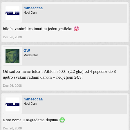
mmeeccaa
Novi član
bilo bi zanimljivo imati tu jednu graficku
Dec 26, 2008
GW
Moderator
Od sad za mene folda i Athlon 3500+ (2.2 ghz) od 4 popodne do 8
ujutro svakim radnim danom + nedjeljom 24/7.
Dec 26, 2008
mmeeccaa
Novi član
a sto nema u nagradama dopuna
Dec 26, 2008