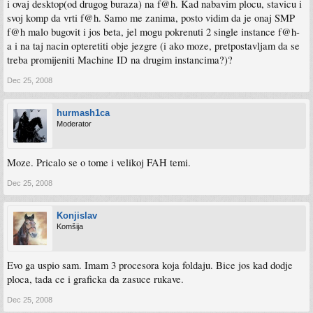
i ovaj desktop(od drugog buraza) na f@h. Kad nabavim plocu, stavicu i
svoj komp da vrti f@h. Samo me zanima, posto vidim da je onaj SMP
f@h malo bugovit i jos beta, jel mogu pokrenuti 2 single instance f@h-
a i na taj nacin opteretiti obje jezgre (i ako moze, pretpostavljam da se
treba promijeniti Machine ID na drugim instancima?)?
Dec 25, 2008
hurmash1ca
Moderator
Moze. Pricalo se o tome i velikoj FAH temi.
Dec 25, 2008
Konjislav
Komšija
Evo ga uspio sam. Imam 3 procesora koja foldaju. Bice jos kad dodje
ploca, tada ce i graficka da zasuce rukave.
Dec 25, 2008