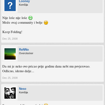
Looney
Komšija
Nije loše nije loše
Može ovaj community i bolje
Keep Folding!
Dec 25, 2008
ReNNo
Overclocker
Da mi je neko ovo pricao prije godinu dana nebi mu povjerovao.
Odlicno, idemo dalje...
Dec 25, 2008
Neso
Komšija