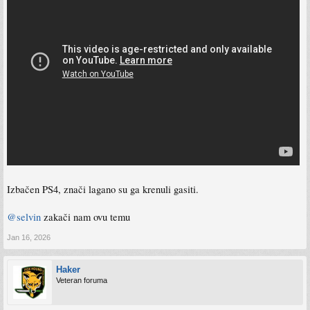
Izbačen PS4, znači lagano su ga krenuli gasiti.
@selvin
zakači nam ovu temu
Jan 16, 2026
Haker
Veteran foruma