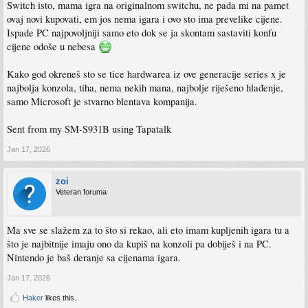
Switch isto, mama igra na originalnom switchu, ne pada mi na pamet
ovaj novi kupovati, em jos nema igara i ovo sto ima prevelike cijene.
Ispade PC najpovoljniji samo eto dok se ja skontam sastaviti konfu
cijene odoše u nebesa
Kako god okreneš sto se tice hardwarea iz ove generacije series x je
najbolja konzola, tiha, nema nekih mana, najbolje riješeno hlađenje,
samo Microsoft je stvarno blentava kompanija.
Sent from my SM-S931B using Tapatalk
Jan 17, 2026
zoi
Veteran foruma
Ma sve se slažem za to što si rekao, ali eto imam kupljenih igara tu a
što je najbitnije imaju ono da kupiš na konzoli pa dobiješ i na PC.
Nintendo je baš deranje sa cijenama igara.
Jan 17, 2026
Haker
likes this.