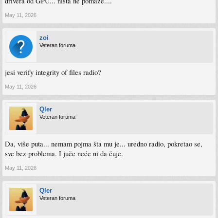
drivera od GPU... ništa ne pomaže....
May 11, 2026
zoi
Veteran foruma
jesi verify integrity of files radio?
May 11, 2026
Qler
Veteran foruma
Da, više puta... nemam pojma šta mu je... uredno radio, pokretao se,
sve bez problema. I juče neće ni da čuje.
May 11, 2026
Qler
Veteran foruma