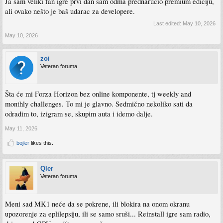
Ja sam veliki fan igre prvi dan sam odma prednaručio premium ediciju,
ali ovako nešto je baš udarac za developere.
Last edited:
May 10, 2026
May 10, 2026
zoi
Veteran foruma
Šta će mi Forza Horizon bez online komponente, tj weekly and
monthly challenges. To mi je glavno. Sedmično nekoliko sati da
odradim to, izigram se, skupim auta i idemo dalje.
May 11, 2026
bojler
likes this.
Qler
Veteran foruma
Meni sad MK1 neće da se pokrene, ili blokira na onom okranu
upozorenje za eplilepsiju, ili se samo sruši... Reinstall igre sam radio,