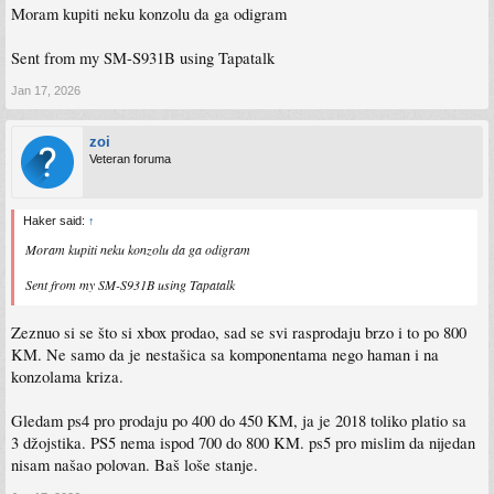
Moram kupiti neku konzolu da ga odigram
Sent from my SM-S931B using Tapatalk
Jan 17, 2026
zoi
Veteran foruma
Haker said:
↑
Moram kupiti neku konzolu da ga odigram
Sent from my SM-S931B using Tapatalk
Zeznuo si se što si xbox prodao, sad se svi rasprodaju brzo i to po 800
KM. Ne samo da je nestašica sa komponentama nego haman i na
konzolama kriza.
Gledam ps4 pro prodaju po 400 do 450 KM, ja je 2018 toliko platio sa
3 džojstika. PS5 nema ispod 700 do 800 KM. ps5 pro mislim da nijedan
nisam našao polovan. Baš loše stanje.