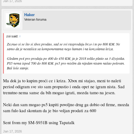
Jan 17, 2026
Haker
Veteran foruma
zoi said:
↑
Zeznuo si se što si xbox prodao, sad se svi rasprodaju brzo i to po 800 KM. Ne
samo da je nestašica sa komponentama nego haman i na konzolama kriza.
Gledam ps4 pro prodaju po 400 do 450 KM, ja je 2018 toliko platio sa 3 džojstika.
PS5 nema ispod 700 do 800 KM. ps5 pro mislim da nijedan nisam našao polovan.
Baš loše stanje.
Ma dok ja to kupim proći ce i kriza. Xbox mi stajao, meni to naleti
period odigram sve sto sam propustio i onda opet ne igram nista. Sad
trenutno nema sanse da bih mogao igrati, mozda tamo na jesen.
Neki dan sam mogao ps5 kupiti povoljno drug ga dobio od firme, mozda
sam fulo kad skontam da je bio voljan prodati za 600
Sent from my SM-S931B using Tapatalk
Jan 17, 2026