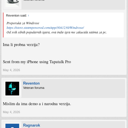
Reventon said:
↑
Preporuka za Windrose
https://store.steampowered.com/app/3041230/Windrose/
Od svih silnih popularnih igara, ova indie igra me zakucala satima za pc.
Ima li probna verzija?
Sent from my iPhone using Tapatalk Pro
May 4, 2026
Reventon
Veteran foruma
Mislim da ima demo a i narodna verzija.
May 4, 2026
Ragnarok