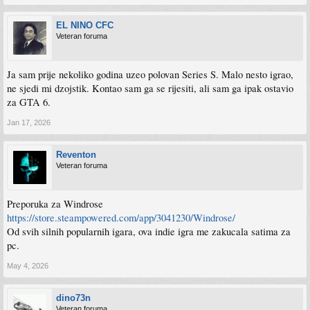
EL NINO CFC
Veteran foruma
Ja sam prije nekoliko godina uzeo polovan Series S. Malo nesto igrao,
ne sjedi mi dzojstik. Kontao sam ga se rijesiti, ali sam ga ipak ostavio
za GTA 6.
Jan 17, 2026
Reventon
Veteran foruma
Preporuka za Windrose
https://store.steampowered.com/app/3041230/Windrose/
Od svih silnih popularnih igara, ova indie igra me zakucala satima za
pc.
May 4, 2026
dino73n
Veteran foruma