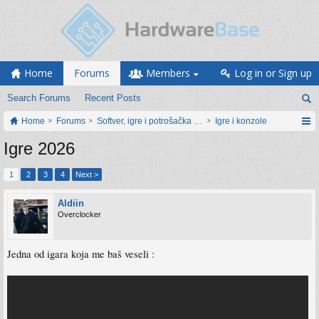
Home
Forums
Members
Log in or Sign up
Search Forums
Recent Posts
Home
Forums
Softver, igre i potrošačka elektronika
Igre i konzole
Igre 2026
1
2
3
4
Next >
Aldiin
Overclocker
Jedna od igara koja me baš veseli :