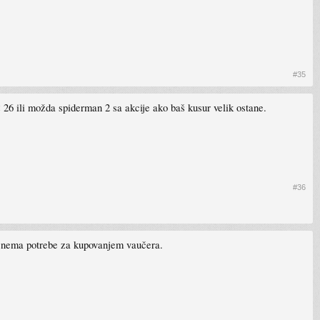
#35
26 ili možda spiderman 2 sa akcije ako baš kusur velik ostane.
#36
še nema potrebe za kupovanjem vaučera.