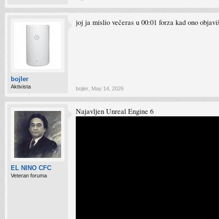
joj ja mislio večeras u 00:01 forza kad ono objav
bojler
Aktivista
bojler
,
May 14, 2026
Najavljen Unreal Engine 6
EL NINO CFC
Veteran foruma