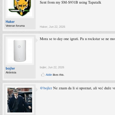
Sent from my SM-S931B using Tapatalk
Haker
Veteran foruma
Haker
,
Jun 22, 2026
Mora se to day one igrati. Pa u rockstar se ne m
bojler
,
Jun 22, 2026
bojler
Aktivista
Aldiin
likes this.
@bojler
Ne znam da li si upoznat, ali već duže v