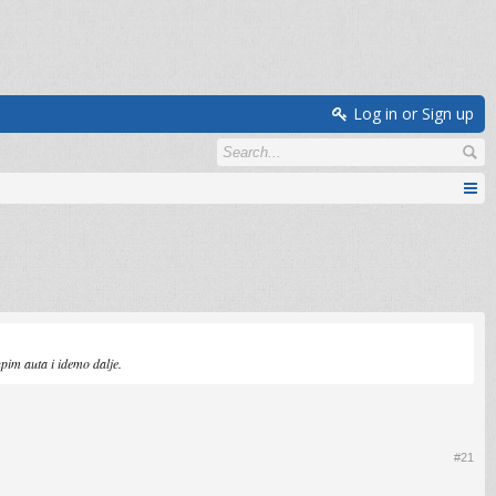
Log in or Sign up
pim auta i idemo dalje.
#21