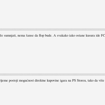
ože sumnjati, nema šanse da flop bude. A svakako iako ostane kusura ide FC 
rijeme postoji mogućnost direktne kupovine igara na PS Storeu, tako da vi