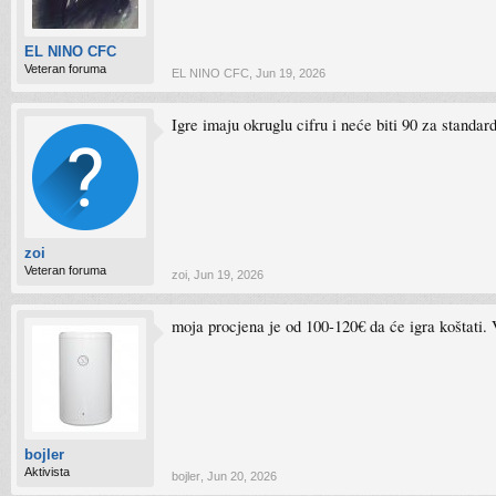
EL NINO CFC
Veteran foruma
EL NINO CFC
,
Jun 19, 2026
Igre imaju okruglu cifru i neće biti 90 za stand
zoi
Veteran foruma
zoi
,
Jun 19, 2026
moja procjena je od 100-120€ da će igra koštati
bojler
Aktivista
bojler
,
Jun 20, 2026