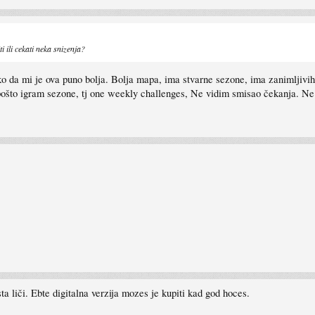
ti ili cekati neka snizenja?
o da mi je ova puno bolja. Bolja mapa, ima stvarne sezone, ima zanimljivih 
a pošto igram sezone, tj one weekly challenges, Ne vidim smisao čekanja. Ne
a liči. Ebte digitalna verzija mozes je kupiti kad god hoces.