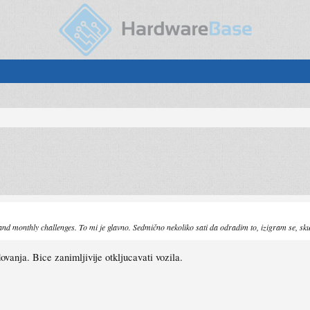
nd monthly challenges. To mi je glavno. Sedmično nekoliko sati da odradim to, izigram se, sku
ovanja. Bice zanimljivije otkljucavati vozila.