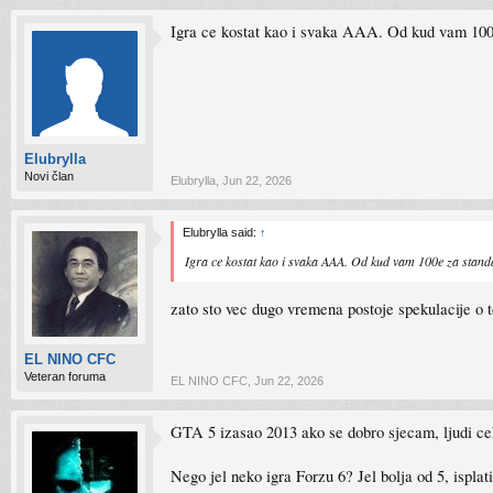
Igra ce kostat kao i svaka AAA. Od kud vam 100
Elubrylla
Novi član
Elubrylla
,
Jun 22, 2026
Elubrylla said:
↑
Igra ce kostat kao i svaka AAA. Od kud vam 100e za stand
zato sto vec dugo vremena postoje spekulacije o to
EL NINO CFC
Veteran foruma
EL NINO CFC
,
Jun 22, 2026
GTA 5 izasao 2013 ako se dobro sjecam, ljudi cek
Nego jel neko igra Forzu 6? Jel bolja od 5, isplati 