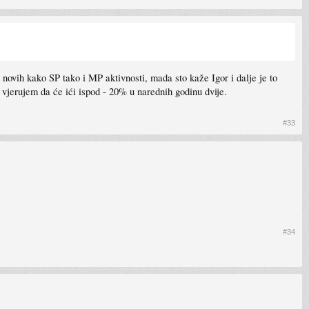
novih kako SP tako i MP aktivnosti, mada sto kaže Igor i dalje je to
 vjerujem da će ići ispod - 20% u narednih godinu dvije.
#33
#34