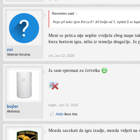
Reventon said:
↑
Nego jel neko igra Forzu 6? Jel bolja od 5, isplati li se kupi
Meni se petica nije uopšte svidjela zbog mape tak
forza horizon igra, ništa iz temelja drugačije. J
zoi
Veteran foruma
zoi
,
Jun 22, 2026
Ja sam spreman za četvrtka
bojler
,
Jun 22, 2026
bojler
Aktivista
Aldiin
likes this.
Mozda sacekati da igra izadje, mozda vidjeti na st