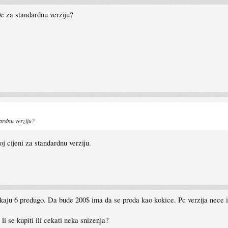
e za standardnu verziju?
ardnu verziju?
j cijeni za standardnu verziju.
aju 6 predugo. Da bude 200$ ima da se proda kao kokice. Pc verzija nece iz
li se kupiti ili cekati neka snizenja?