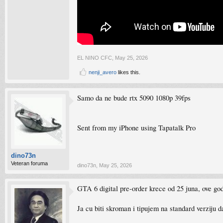
EL NINO CFC
,
May 25, 2026
nenji_avero
likes this.
Samo da ne bude rtx 5090 1080p 39fps
Sent from my iPhone using Tapatalk Pro
dino73n
Veteran foruma
dino73n
,
May 25, 2026
GTA 6 digital pre-order krece od 25 juna, ove go
Ja cu biti skroman i tipujem na standard verziju da