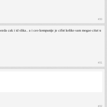
#30
ozda cak i id slika.. a i ceo kompanije je cifut koliko sam mogao citat u
#31
#32