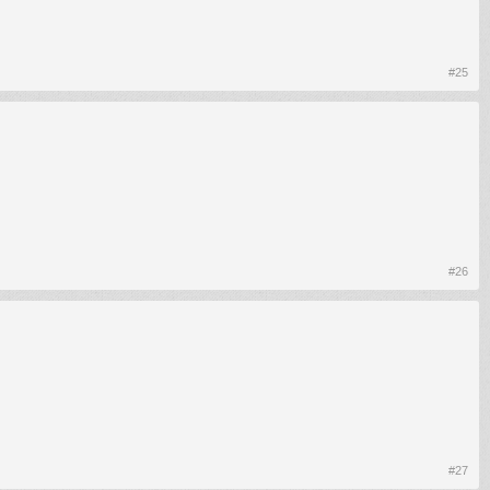
#25
#26
#27