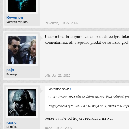
Reventon
Veteran foruma
Reventon
,
Jun 22, 2026
Jucer mi na instagram izasao post da ce igra tokom
komentarima, ali svejedno prodat ce se kako god
p4ja
Komšija
p4ja
,
Jun 22, 2026
Reventon said:
↑
GTA 5 izasao 2013 ako se dobro sjecam, ljudi cekaju 6 pre
Nego jel neko igra Forzu 6? Jel bolja od 5, isplati li se kupi
Forze su iste od trojke, reciklaža mrtva.
igor.g
Komšija
igor.g
,
Jun 22, 2026