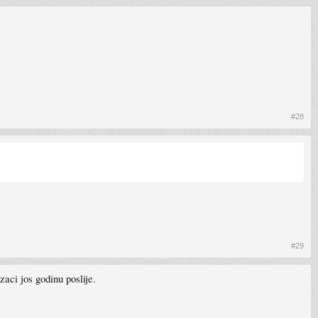
#28
#29
aci jos godinu poslije.