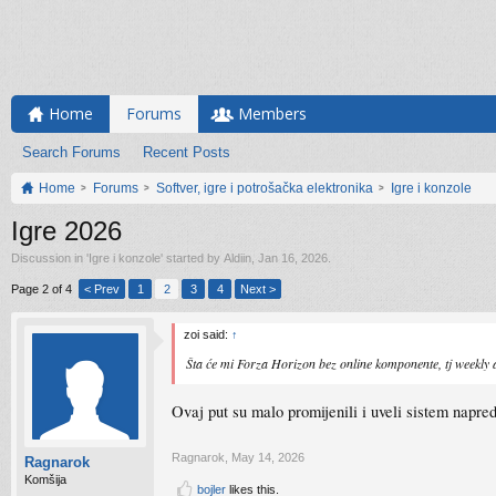
Home
Forums
Members
Search Forums
Recent Posts
Home
Forums
Softver, igre i potrošačka elektronika
Igre i konzole
Igre 2026
Discussion in '
Igre i konzole
' started by
Aldiin
,
Jan 16, 2026
.
Page 2 of 4
< Prev
1
2
3
4
Next >
zoi said:
↑
Šta će mi Forza Horizon bez online komponente, tj weekly a
Ovaj put su malo promijenili i uveli sistem napred
Ragnarok
,
May 14, 2026
Ragnarok
Komšija
bojler
likes this.