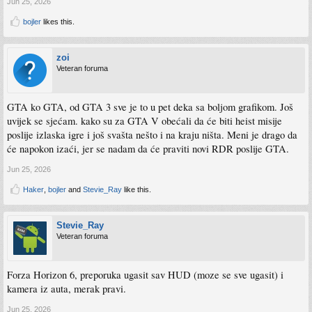
Jun 25, 2026
bojler
likes this.
zoi
Veteran foruma
GTA ko GTA, od GTA 3 sve je to u pet deka sa boljom grafikom. Još
uvijek se sjećam. kako su za GTA V obećali da će biti heist misije
poslije izlaska igre i još svašta nešto i na kraju ništa. Meni je drago da
će napokon izaći, jer se nadam da će praviti novi RDR poslije GTA.
Jun 25, 2026
Haker
,
bojler
and
Stevie_Ray
like this.
Stevie_Ray
Veteran foruma
Forza Horizon 6, preporuka ugasit sav HUD (moze se sve ugasit) i
kamera iz auta, merak pravi.
Jun 25, 2026