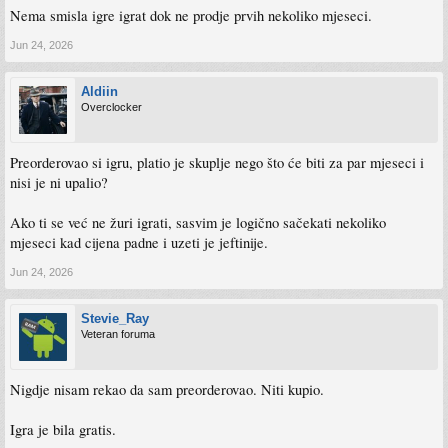
Nema smisla igre igrat dok ne prodje prvih nekoliko mjeseci.
Jun 24, 2026
Aldiin
Overclocker
Preorderovao si igru, platio je skuplje nego što će biti za par mjeseci i
nisi je ni upalio?
Ako ti se već ne žuri igrati, sasvim je logično sačekati nekoliko
mjeseci kad cijena padne i uzeti je jeftinije.
Jun 24, 2026
Stevie_Ray
Veteran foruma
Nigdje nisam rekao da sam preorderovao. Niti kupio.
Igra je bila gratis.