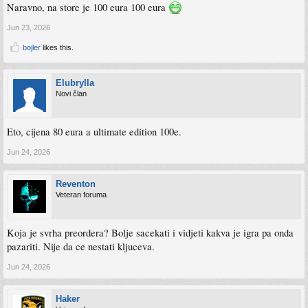
Naravno, na store je 100 eura 100 eura
Jun 23, 2026
bojler
likes this.
Elubrylla
Novi član
Eto, cijena 80 eura a ultimate edition 100e.
Jun 24, 2026
Reventon
Veteran foruma
Koja je svrha preordera? Bolje sacekati i vidjeti kakva je igra pa onda
pazariti. Nije da ce nestati kljuceva.
Jun 24, 2026
Haker