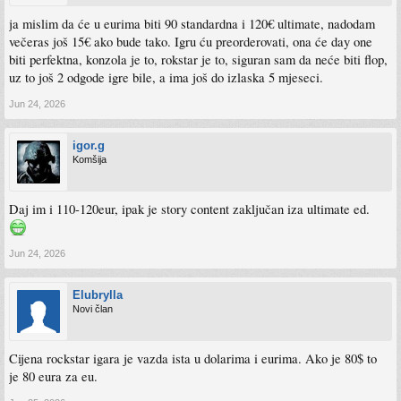
ja mislim da će u eurima biti 90 standardna i 120€ ultimate, nadodam
večeras još 15€ ako bude tako. Igru ću preorderovati, ona će day one
biti perfektna, konzola je to, rokstar je to, siguran sam da neće biti flop,
uz to još 2 odgode igre bile, a ima još do izlaska 5 mjeseci.
Jun 24, 2026
igor.g
Komšija
Daj im i 110-120eur, ipak je story content zaključan iza ultimate ed.
Jun 24, 2026
Elubrylla
Novi član
Cijena rockstar igara je vazda ista u dolarima i eurima. Ako je 80$ to
je 80 eura za eu.