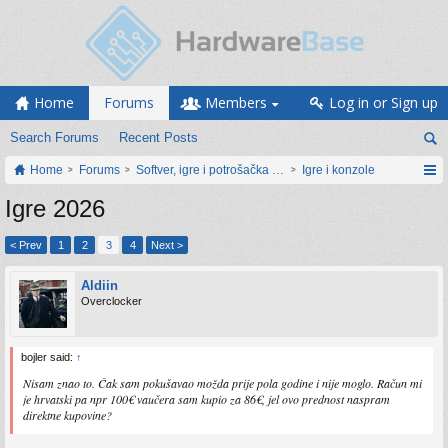
Home
Forums
Members
Log in or Sign up
Search Forums
Recent Posts
Home
Forums
Softver, igre i potrošačka elektronika
Igre i konzole
Igre 2026
< Prev
1
2
3
4
Next >
Aldiin
Overclocker
bojler said:
↑
Nisam znao to. Čak sam pokušavao možda prije pola godine i nije moglo. Račun mi
je hrvatski pa npr 100€ vaučera sam kupio za 86€, jel ovo prednost naspram
direktne kupovine?