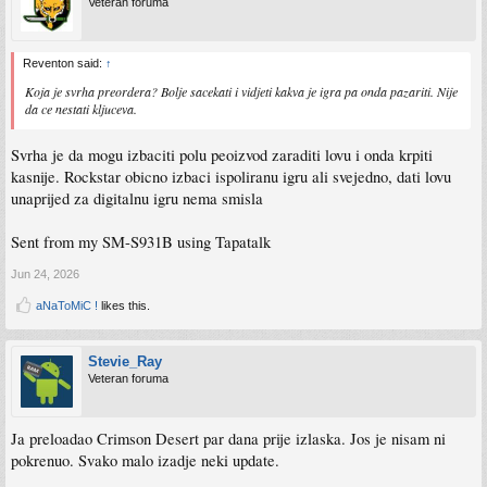
Veteran foruma
Reventon said:
↑
Koja je svrha preordera? Bolje sacekati i vidjeti kakva je igra pa onda pazariti. Nije
da ce nestati kljuceva.
Svrha je da mogu izbaciti polu peoizvod zaraditi lovu i onda krpiti
kasnije. Rockstar obicno izbaci ispoliranu igru ali svejedno, dati lovu
unaprijed za digitalnu igru nema smisla
Sent from my SM-S931B using Tapatalk
Jun 24, 2026
aNaToMiC !
likes this.
Stevie_Ray
Veteran foruma
Ja preloadao Crimson Desert par dana prije izlaska. Jos je nisam ni
pokrenuo. Svako malo izadje neki update.