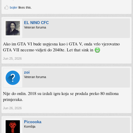
bojler
likes this.
EL NINO CFC
Veteran foruma
Ako im GTA VI bude uspjesna kao i GTA V, onda vrlo vjerovatno
GTA VII necemo vidjeti do 2040te. Let that sink in
Jun 25, 2026
zoi
Veteran foruma
Nije do onlin. 2018 su izdali igru koja se prodala preko 80 miliona
primjeraka.
Jun 26, 2026
Picoooka
Komšija