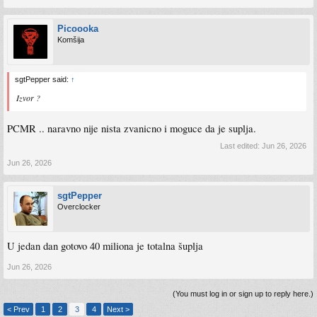
Picoooka
Komšija
sgtPepper said:
↑
Izvor ?
PCMR .. naravno nije nista zvanicno i moguce da je suplja.
Last edited:
Jun 26, 2026
Jun 26, 2026
sgtPepper
Overclocker
U jedan dan gotovo 40 miliona je totalna šuplja
Jun 26, 2026
(You must log in or sign up to reply here.)
< Prev
1
2
3
4
Next >