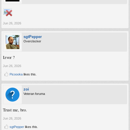
Jun 26, 2026
sgtPepper
Overclocker
Izvor ?
Jun 26, 2026
Picoooka
likes this.
zoi
Veteran foruma
Trust me, bro.
Jun 26, 2026
sgtPepper
likes this.