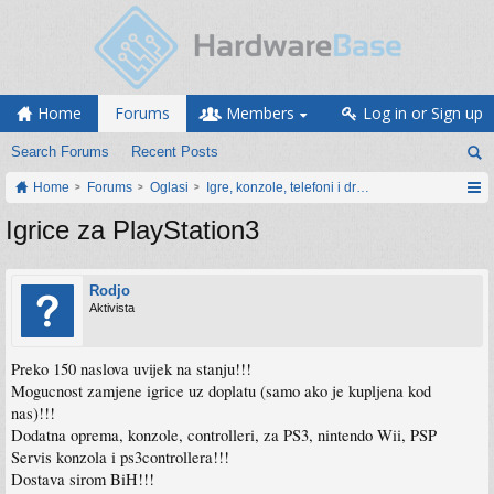
Home
Forums
Members
Log in or Sign up
Search Forums
Recent Posts
Home
Forums
Oglasi
Igre, konzole, telefoni i drugi gadgeti
Igrice za PlayStation3
Rodjo
Aktivista
Preko 150 naslova uvijek na stanju!!!
Mogucnost zamjene igrice uz doplatu (samo ako je kupljena kod
nas)!!!
Dodatna oprema, konzole, controlleri, za PS3, nintendo Wii, PSP
Servis konzola i ps3controllera!!!
Dostava sirom BiH!!!