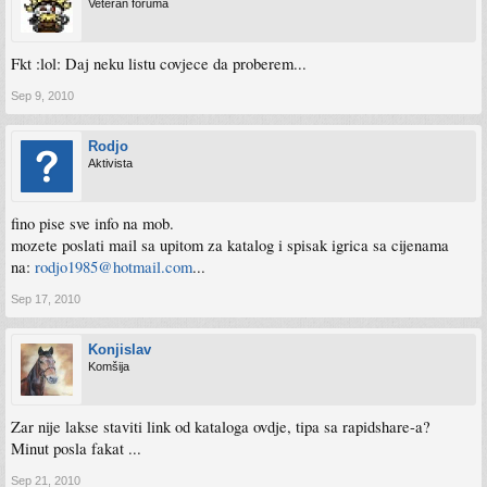
Veteran foruma
Fkt :lol: Daj neku listu covjece da proberem...
Sep 9, 2010
Rodjo
Aktivista
fino pise sve info na mob.
mozete poslati mail sa upitom za katalog i spisak igrica sa cijenama
na:
rodjo1985@hotmail.com
...
Sep 17, 2010
Konjislav
Komšija
Zar nije lakse staviti link od kataloga ovdje, tipa sa rapidshare-a?
Minut posla fakat ...
Sep 21, 2010