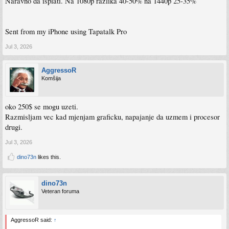
Naravno da isplati. Na 1080p razlika 40-50% na 1440p 25-35%
Sent from my iPhone using Tapatalk Pro
Jul 3, 2026
AggressoR
Komšija
oko 250$ se mogu uzeti.
Razmisljam vec kad mjenjam graficku, napajanje da uzmem i procesor
drugi.
Jul 3, 2026
dino73n
likes this.
dino73n
Veteran foruma
AggressoR said:
↑