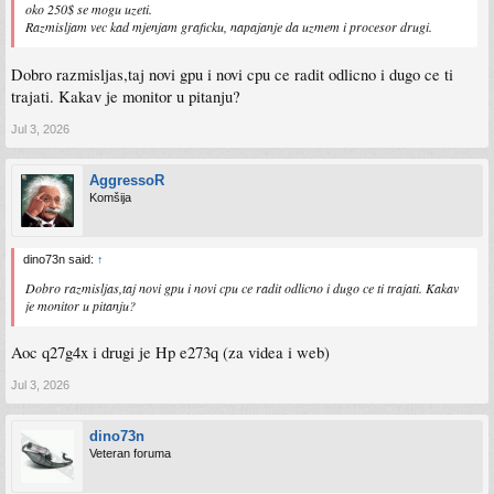
oko 250$ se mogu uzeti.
Razmisljam vec kad mjenjam graficku, napajanje da uzmem i procesor drugi.
Dobro razmisljas,taj novi gpu i novi cpu ce radit odlicno i dugo ce ti
trajati. Kakav je monitor u pitanju?
Jul 3, 2026
AggressoR
Komšija
dino73n said:
↑
Dobro razmisljas,taj novi gpu i novi cpu ce radit odlicno i dugo ce ti trajati. Kakav
je monitor u pitanju?
Aoc q27g4x i drugi je Hp e273q (za videa i web)
Jul 3, 2026
dino73n
Veteran foruma