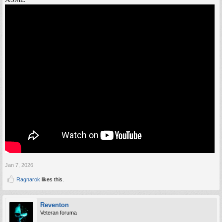
Jan 7, 2026
Ragnarok
likes this.
Reventon
Veteran foruma