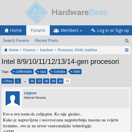
Home
Forums
Members
Log in or Sign up
Search Forums
Recent Posts
Home
Forums
Hardver
Procesori, RAM, matične ploče i grafičke karti
Intel 8/9/10/11/12/13/14-gen procesori
coffeelake
cpu
icelake
intel
Tags:
< Prev
1
←
36
37
38
39
40
41
zippoo
Veteran foruma
Evo u ovu temu da zalijepim. Ko nije gledao...
Kako je napravljena i usavrsavana najpotrebnija masina na svijetu
trenutno...ovo je na nivou vanzemaljske tehnologije.
ASML