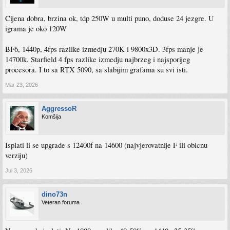
Cijena dobra, brzina ok, tdp 250W u multi puno, doduse 24 jezgre. U
igrama je oko 120W
BF6, 1440p, 4fps razlike izmedju 270K i 9800x3D. 3fps manje je
14700k. Starfield 4 fps razlike izmedju najbrzeg i najsporijeg
procesora. I to sa RTX 5090, sa slabijim grafama su svi isti.
Mar 23, 2026
AggressoR
Komšija
Isplati li se upgrade s 12400f na 14600 (najvjerovatnije F ili obicnu
verziju)
Jul 3, 2026
dino73n
Veteran foruma