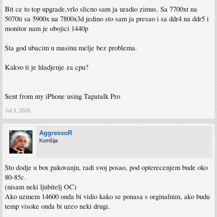
Bit ce to top upgrade,vrlo slicno sam ja uradio zimus. Sa 7700xt na
5070ti sa 5900x na 7800x3d jedino sto sam ja presao i sa ddr4 na ddr5 i
monitor nam je obojici 1440p
Sta god ubacim u masinu melje bez problema.
Kakvo ti je hladjenje za cpu?
Sent from my iPhone using Tapatalk Pro
Jul 3, 2026
AggressoR
Komšija
Sto dodje u box pakovanju, radi svoj posao, pod opterecenjem bude oko
80-85c.
(nisam neki ljubitelj OC)
Ako uzmem 14600 onda bi vidio kako se ponasa s orginalnim, ako budu
temp visoke onda bi uzeo neki drugi.