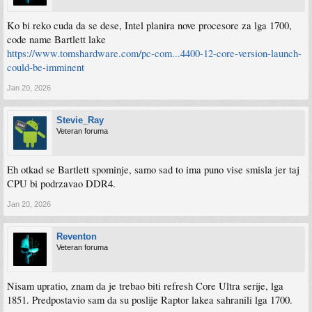
Ko bi reko cuda da se dese, Intel planira nove procesore za lga 1700,
code name Bartlett lake
https://www.tomshardware.com/pc-com...4400-12-core-version-launch-
could-be-imminent
Jan 20, 2026
Stevie_Ray
Veteran foruma
Eh otkad se Bartlett spominje, samo sad to ima puno vise smisla jer taj
CPU bi podrzavao DDR4.
Jan 20, 2026
Reventon
Veteran foruma
Nisam upratio, znam da je trebao biti refresh Core Ultra serije, lga
1851. Predpostavio sam da su poslije Raptor lakea sahranili lga 1700.