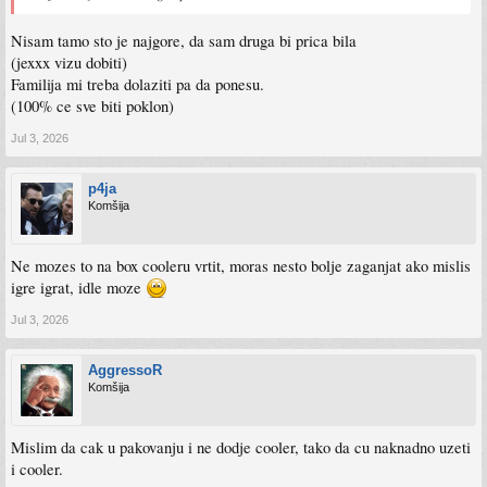
Nisam tamo sto je najgore, da sam druga bi prica bila
(jexxx vizu dobiti)
Familija mi treba dolaziti pa da ponesu.
(100% ce sve biti poklon)
Jul 3, 2026
p4ja
Komšija
Ne mozes to na box cooleru vrtit, moras nesto bolje zaganjat ako mislis
igre igrat, idle moze
Jul 3, 2026
AggressoR
Komšija
Mislim da cak u pakovanju i ne dodje cooler, tako da cu naknadno uzeti
i cooler.