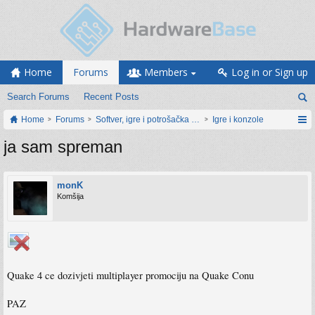
Home
Forums
Members
Log in or Sign up
Search Forums
Recent Posts
Home
Forums
Softver, igre i potrošačka elektronika
Igre i konzole
ja sam spreman
monK
Komšija
Quake 4 ce dozivjeti multiplayer promociju na Quake Conu
PAZ