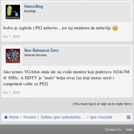
HamziBeg
Komšija
Jedva je izgleda i PS2 nabavio... jos taj monitora da nabavlja
Apr 7, 2005
Neo Bahamut Zero
Veteran foruma
Ako uzmes VGAbox onda ide na svaki monitor koji podrzava 1024x768
@ 85Hz. A HDTV je "malo" bolja stvar [uz koji moras uzeti i
component cable za PS2].
Apr 7, 2005
(You must log in or sign up to reply here.)
Home
Forums
Softver, igre i potrošačka elektronika
Igre i konzole
Contact Us
Help