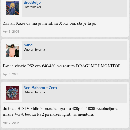
BiceBolje
Overclocker
Zavisi. Kaže da mu je merak sa Xbox-om, šta je tu je.
Apr 6, 2005
ming
Veteran foruma
Evo ja zbavio PS2 ova 640/480 me rastura DRAGI MOJ MONITOR
Apr 6, 2005
Neo Bahamut Zero
Veteran foruma
da imas HDTV vidio bi meraka igrati u 480p ili 1080i rezolucijama.
imas i VGA box za PS2 pa mozes igrati na monitoru.
Apr 7, 2005