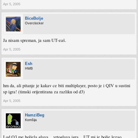
Apr 5, 2005
BiceBolje
Overclocker
Ja nisam spreman, ja sam UT-eaš.
Apr 5, 2005
Esh
HWB
hm da, ali pitanje je kakav ce biti multiplayer, posto je i QIV u sustini
sp igra! (timski orijentirana za razliku od d3)
Apr 5, 2005
HamziBeg
Komšija
I od Q3 me boljela glava... vrtoglava igra... UT mi je bolje lezao.