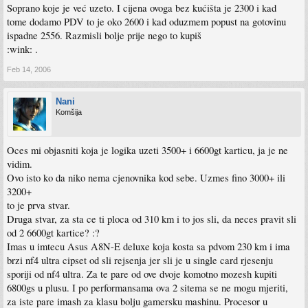
Soprano koje je već uzeto. I cijena ovoga bez kućišta je 2300 i kad
tome dodamo PDV to je oko 2600 i kad oduzmem popust na gotovinu
ispadne 2556. Razmisli bolje prije nego to kupiš
:wink: .
Feb 14, 2006
Nani
Komšija
Oces mi objasniti koja je logika uzeti 3500+ i 6600gt karticu, ja je ne
vidim.
Ovo isto ko da niko nema cjenovnika kod sebe. Uzmes fino 3000+ ili
3200+
to je prva stvar.
Druga stvar, za sta ce ti ploca od 310 km i to jos sli, da neces pravit sli
od 2 6600gt kartice? :?
Imas u imtecu Asus A8N-E deluxe koja kosta sa pdvom 230 km i ima
brzi nf4 ultra cipset od sli rejsenja jer sli je u single card rjesenju
sporiji od nf4 ultra. Za te pare od ove dvoje komotno mozesh kupiti
6800gs u plusu. I po performansama ova 2 sitema se ne mogu mjeriti,
za iste pare imash za klasu bolju gamersku mashinu. Procesor u