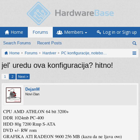
Home
Forums
Members
Log in or Sign up
Search Forums
Recent Posts
Home
Forums
Hardver
PC konfiguracije, notebook računari, servis
jel' uredu ova konfiguracija? hitno!
1
2
Next >
DejanM
Novi član
CPU AMD ATHLON 64 bit 3200+
DDR 1024mb PC-400
HDD 80g 7200 Rmp S-ATA
DVD +/- RW rom
GRAFIKA ATI RADEON 9600 256 MB (kazu da ne ljava ovo)