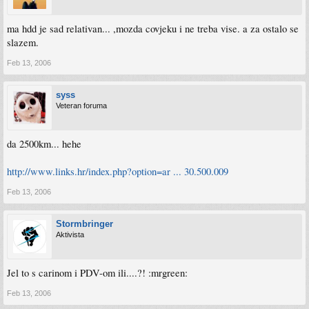
ma hdd je sad relativan... ,mozda covjeku i ne treba vise. a za ostalo se
slazem.
Feb 13, 2006
syss
Veteran foruma
da 2500km... hehe
http://www.links.hr/index.php?option=ar ... 30.500.009
Feb 13, 2006
Stormbringer
Aktivista
Jel to s carinom i PDV-om ili....?! :mrgreen:
Feb 13, 2006