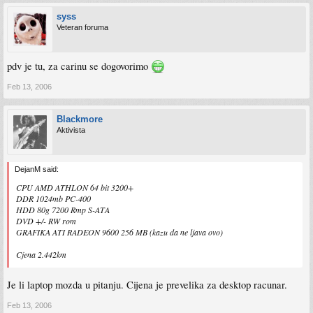
syss
Veteran foruma
pdv je tu, za carinu se dogovorimo
Feb 13, 2006
Blackmore
Aktivista
DejanM said:
CPU AMD ATHLON 64 bit 3200+
DDR 1024mb PC-400
HDD 80g 7200 Rmp S-ATA
DVD +/- RW rom
GRAFIKA ATI RADEON 9600 256 MB (kazu da ne ljava ovo)
Cjena 2.442km
Je li laptop mozda u pitanju. Cijena je prevelika za desktop racunar.
Feb 13, 2006