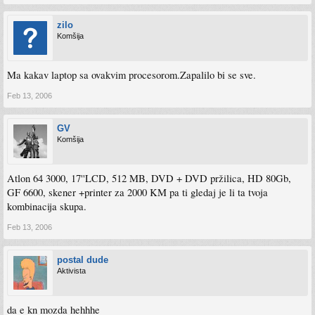
zilo
Komšija
Ma kakav laptop sa ovakvim procesorom.Zapalilo bi se sve.
Feb 13, 2006
GV
Komšija
Atlon 64 3000, 17''LCD, 512 MB, DVD + DVD pržilica, HD 80Gb,
GF 6600, skener +printer za 2000 KM pa ti gledaj je li ta tvoja
kombinacija skupa.
Feb 13, 2006
postal dude
Aktivista
da e kn mozda hehhhe