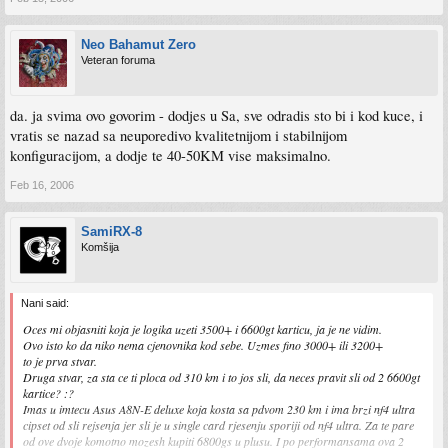
Neo Bahamut Zero
Veteran foruma
da. ja svima ovo govorim - dodjes u Sa, sve odradis sto bi i kod kuce, i
vratis se nazad sa neuporedivo kvalitetnijom i stabilnijom
konfiguracijom, a dodje te 40-50KM vise maksimalno.
Feb 16, 2006
SamiRX-8
Komšija
Nani said:
Oces mi objasniti koja je logika uzeti 3500+ i 6600gt karticu, ja je ne vidim.
Ovo isto ko da niko nema cjenovnika kod sebe. Uzmes fino 3000+ ili 3200+
to je prva stvar.
Druga stvar, za sta ce ti ploca od 310 km i to jos sli, da neces pravit sli od 2 6600gt
kartice? :?
Imas u imtecu Asus A8N-E deluxe koja kosta sa pdvom 230 km i ima brzi nf4 ultra
cipset od sli rejsenja jer sli je u single card rjesenju sporiji od nf4 ultra. Za te pare
od ove dvoje komotno mozesh kupiti 6800gs u plusu. I po performansama ova 2