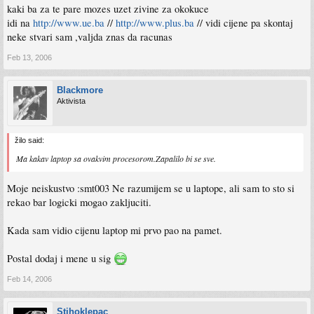
kaki ba za te pare mozes uzet zivine za okokuce
idi na
http://www.ue.ba
//
http://www.plus.ba
// vidi cijene pa skontaj
neke stvari sam ,valjda znas da racunas
Feb 13, 2006
Blackmore
Aktivista
žilo said:
Ma kakav laptop sa ovakvim procesorom.Zapalilo bi se sve.
Moje neiskustvo :smt003 Ne razumijem se u laptope, ali sam to sto si
rekao bar logicki mogao zakljuciti.
Kada sam vidio cijenu laptop mi prvo pao na pamet.
Postal dodaj i mene u sig
Feb 14, 2006
Stihoklepac