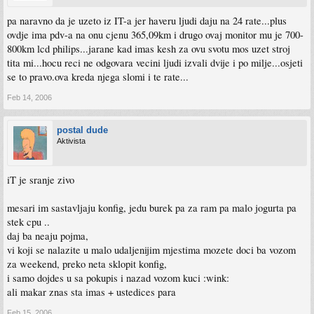
pa naravno da je uzeto iz IT-a jer haveru ljudi daju na 24 rate...plus
ovdje ima pdv-a na onu cjenu 365,09km i drugo ovaj monitor mu je 700-
800km lcd philips...jarane kad imas kesh za ovu svotu mos uzet stroj
tita mi...hocu reci ne odgovara vecini ljudi izvali dvije i po milje...osjeti
se to pravo.ova kreda njega slomi i te rate...
Feb 14, 2006
postal dude
Aktivista
iT je sranje zivo
mesari im sastavljaju konfig, jedu burek pa za ram pa malo jogurta pa
stek cpu ..
daj ba neaju pojma,
vi koji se nalazite u malo udaljenijim mjestima mozete doci ba vozom
za weekend, preko neta sklopit konfig,
i samo dojdes u sa pokupis i nazad vozom kuci :wink:
ali makar znas sta imas + ustedices para
Feb 15, 2006