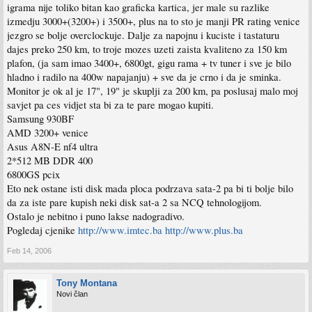
igrama nije toliko bitan kao graficka kartica, jer male su razlike
izmedju 3000+(3200+) i 3500+, plus na to sto je manji PR rating venice
jezgro se bolje overclockuje. Dalje za napojnu i kuciste i tastaturu
dajes preko 250 km, to troje mozes uzeti zaista kvaliteno za 150 km
plafon, (ja sam imao 3400+, 6800gt, gigu rama + tv tuner i sve je bilo
hladno i radilo na 400w napajanju) + sve da je crno i da je sminka.
Monitor je ok al je 17", 19" je skuplji za 200 km, pa poslusaj malo moj
savjet pa ces vidjet sta bi za te pare mogao kupiti.
Samsung 930BF
AMD 3200+ venice
Asus A8N-E nf4 ultra
2*512 MB DDR 400
6800GS pcix
Eto nek ostane isti disk mada ploca podrzava sata-2 pa bi ti bolje bilo
da za iste pare kupish neki disk sat-a 2 sa NCQ tehnologijom.
Ostalo je nebitno i puno lakse nadogradivo.
Pogledaj cjenike
http://www.imtec.ba
http://www.plus.ba
Feb 14, 2006
Tony Montana
Novi član