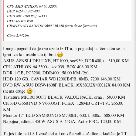
CPU AMD ATHLON 64 bit 3200+
DDR 1024mb PC-400
HDD 80g 7200 Rmp S-ATA
DVD +/- RW rom
GRAFIKA ATI RADEON 9600 256 MB (kazu da ne ljava ovo)
Cjena 2.442km
I mogu pogoditi da je ovo uzeto iz IT-a, a pogledaj na čemu ću se ja
igrat iza koj usedmicu tj. brat
ASUS A8NSLI DELUXE, HT1000, soc939, DDR400,+.. 310,00 KM
CPU ATHLON 64 3500+, soc939, BOX 408,00 KM
DDR 1 GB, PC3200, DDR400 158,00 KM (2x)
HDD 120 GB, CAVIAR WD1200JB/PB, 8MB, 7200 146,00 KM
DVD RW ASUS DRW-1608P BLACK 16X8X32X40X12X 84,00 KM
(nema druge
)
Tastatura MICROSOFT BLACK VALUE PACK, crna .. 59,00 KM
Club3D G668TVD NV6600GT, PCIeX, 128MB CRT+TV.. 266,00
KM
Monitor 17" LCD SAMSUNG SM730BF, 600:1, 300c.. 588,00 KM
Napojna jedinica 450W ASUS A-45GA, Activ PFC.. 123,00 KM
Tu još fale neki 5.1 zvučnici ali on više voli slušalice a kućište je TT