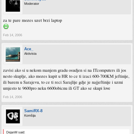
Moderator
za te pare mozes uzet brzi laptop
Feb 14, 2006
Ace_
Aktivista
zavisi ako si u nekom manjem gradu osudjen si na ITcomputers ili jos
nesto skuplje, ako mozes kupit u HR to ce ti izaci 600-700KM jeftinije,
ili barem u Sarajevu, to ce ti reci Sarajlije gdje je najjeftinije i uzmi
umjesto te 9600pro neku 6600obicnu ili GT ako se skupi love
Feb 14, 2006
SamiRX-8
Komšija
DejanM said: