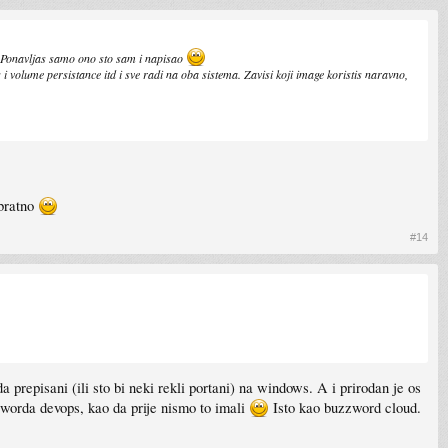
. Ponavljas samo ono sto sam i napisao
 volume persistance itd i sve radi na oba sistema. Zavisi koji image koristis naravno,
obratno
#14
a prepisani (ili sto bi neki rekli portani) na windows. A i prirodan je os
zzworda devops, kao da prije nismo to imali
Isto kao buzzword cloud.