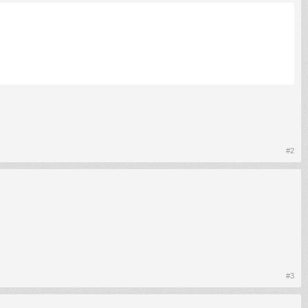
#2
#3