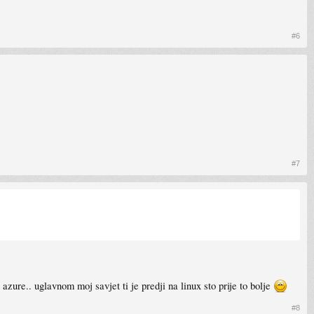
#6
#7
zure.. uglavnom moj savjet ti je predji na linux sto prije to bolje
#8