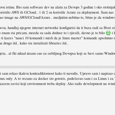
ovu istinu. Bio sam software dev na alatu za Devops 3 godine i oko stotinj
koristilo AWS ili GCloud.. 1 ili 2 su koristile Azure za deployment. Sam na
loyao image na AWS/GCloud/Azure.. medjutim nebitno to, bitno je da windows
u, handlaj njegove internet networke konfigurisi da ti baza radi sa Host sis
 znam sta pricam, mozda su sada doduse to i rjiesili, davno je to bilo
i 
 ti kazes "nauci 10 komandi i misli da je linux master" komande apsolutno ne
 drugo itd.. kako sta instalirati libraries itd..
eta.. al fkt nikad nisam cuo za ozbiljnog Devopsa koji se bavi samo Wind
 sam rekao ikakvu kontradiktornost kako ti navodis. Upravo sam i napisao 
inux only. A to vezano za docker sto govoris, podešavao sam i za Linux i za
kazem zavisi koji environment treba deploy. Ako radis development na windowsu