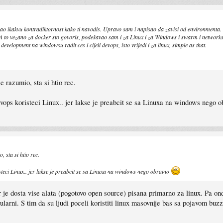
o ikakvu kontradiktornost kako ti navodis. Upravo sam i napisao da zavisi od environmenta
 A to vezano za docker sto govoris, podešavao sam i za Linux i za Windows i swarm i networks i
evelopment na windowsu radit ces i cijeli devops, isto vrijedi i za linux, simple as that.
 razumio, sta si htio rec.
Devops koristeci Linux.. jer lakse je preabcit se sa Linuxa na windows nego 
 sta si htio rec.
isteci Linux.. jer lakse je preabcit se sa Linuxa na windows nego obratno
er je dosta vise alata (pogotovo open source) pisana primarno za linux. Pa ond
ularni. S tim da su ljudi poceli koristiti linux masovnije bas sa pojavom bu