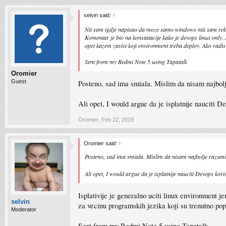
selvin said:
↑
Nit sam igdje napisao da moze samo windows niti sam reka
Komentar je bio na konstatacije kako je devops linux only.
opet kazem zavisi koji environment treba deploy. Ako radis d
Sent from my Redmi Note 5 using Tapatalk
Oromier
Guest
Posteno, sad ima smiala. Mislim da nisam najbolje
Ali opet, I would argue da je isplatnije nauciti 
Oromier
,
Feb 22, 2019
Oromier said:
↑
Posteno, sad ima smiala. Mislim da nisam najbolje razumio,
Ali opet, I would argue da je isplatnije nauciti Devops kor
Isplativije je generalno uciti linux environment j
selvin
za vecinu programskih jezika koji su trenutno pop
Moderator
Sent from my Redmi Note 5 using Tapatalk