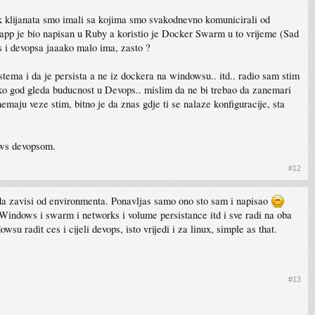
ak klijanata smo imali sa kojima smo svakodnevno komunicirali od
s app je bio napisan u Ruby a koristio je Docker Swarm u to vrijeme (Sad
 i devopsa jaaako malo ima, zasto ?
tema i da je persista a ne iz dockera na windowsu.. itd.. radio sam stim
ko god gleda buducnost u Devops.. mislim da ne bi trebao da zanemari
maju veze stim, bitno je da znas gdje ti se nalaze konfiguracije, sta
ows devopsom.
#12
da zavisi od environmenta. Ponavljas samo ono sto sam i napisao
 Windows i swarm i networks i volume persistance itd i sve radi na oba
 radit ces i cijeli devops, isto vrijedi i za linux, simple as that.
#13