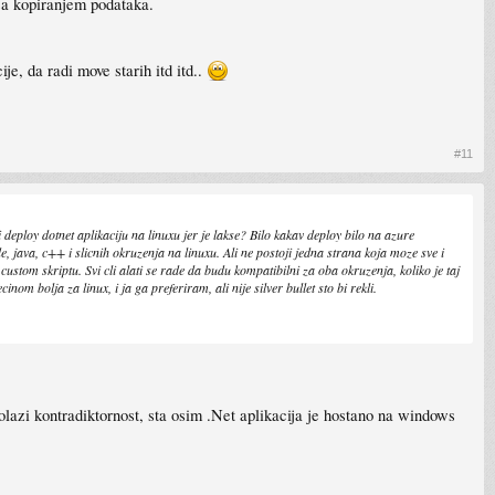
sa kopiranjem podataka.
e, da radi move starih itd itd..
#11
 deploy dotnet aplikaciju na linuxu jer je lakse? Bilo kakav deploy bilo na azure
, java, c++ i slicnih okruzenja na linuxu. Ali ne postoji jedna strana koja moze sve i
custom skriptu. Svi cli alati se rade da budu kompatibilni za oba okruzenja, koliko je taj
nom bolja za linux, i ja ga preferiram, ali nije silver bullet sto bi rekli.
dolazi kontradiktornost, sta osim .Net aplikacija je hostano na windows