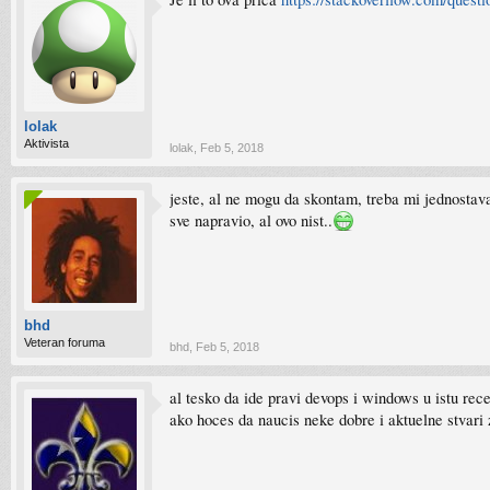
lolak
Aktivista
lolak
,
Feb 5, 2018
jeste, al ne mogu da skontam, treba mi jednostava
sve napravio, al ovo nist..
bhd
Veteran foruma
bhd
,
Feb 5, 2018
al tesko da ide pravi devops i windows u istu rec
ako hoces da naucis neke dobre i aktuelne stvar