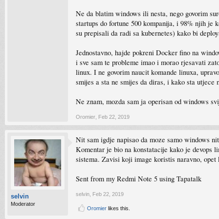
Ne da blatim windows ili nesta, nego govorim sur
startups do fortune 500 kompanija, i 98% njih je 
su prepisali da radi sa kubernetes) kako bi dep
Jednostavno, hajde pokreni Docker fino na windows
i sve sam te probleme imao i morao rjesavati zato
linux. I ne govorim naucit komande linuxa, upravo
smijes a sta ne smijes da diras, i kako sta utjece na
Ne znam, mozda sam ja operisan od windows svij
Oromier
,
Feb 22, 2019
Nit sam igdje napisao da moze samo windows niti
Komentar je bio na konstatacije kako je devops l
sistema. Zavisi koji image koristis naravno, opet 
Sent from my Redmi Note 5 using Tapatalk
selvin
,
Feb 22, 2019
selvin
Moderator
Oromier
likes this.