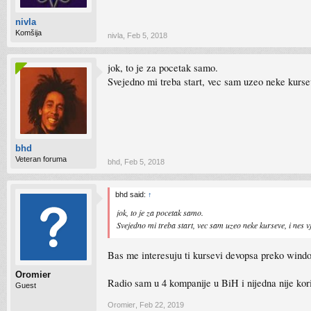
nivla
Komšija
nivla
,
Feb 5, 2018
jok, to je za pocetak samo.
Svejedno mi treba start, vec sam uzeo neke kurse
bhd
Veteran foruma
bhd
,
Feb 5, 2018
bhd said:
↑
jok, to je za pocetak samo.
Svejedno mi treba start, vec sam uzeo neke kurseve, i nes 
Bas me interesuju ti kursevi devopsa preko win
Oromier
Radio sam u 4 kompanije u BiH i nijedna nije kori
Guest
Oromier
,
Feb 22, 2019