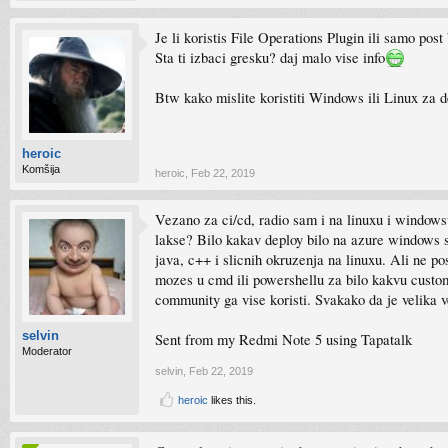
Je li koristis File Operations Plugin ili samo post
Sta ti izbaci gresku? daj malo vise info
Btw kako mislite koristiti Windows ili Linux za
heroic
Komšija
heroic
,
Feb 22, 2019
Vezano za ci/cd, radio sam i na linuxu i windowsu 
lakse? Bilo kakav deploy bilo na azure windows se
java, c++ i slicnih okruzenja na linuxu. Ali ne po
mozes u cmd ili powershellu za bilo kakvu custom s
community ga vise koristi. Svakako da je velika veci
selvin
Sent from my Redmi Note 5 using Tapatalk
Moderator
selvin
,
Feb 22, 2019
heroic
likes this.