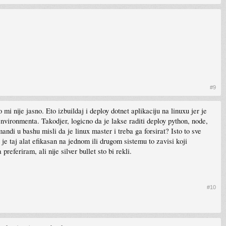
#9
i nije jasno. Eto izbuildaj i deploy dotnet aplikaciju na linuxu jer je
nvironmenta. Takodjer, logicno da je lakse raditi deploy python, node,
andi u bashu misli da je linux master i treba ga forsirat? Isto to sve
je taj alat efikasan na jednom ili drugom sistemu to zavisi koji
referiram, ali nije silver bullet sto bi rekli.
#10