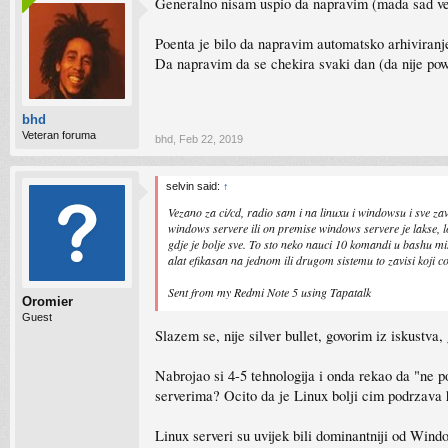
Generalno nisam uspio da napravim (mada sad vec
Poenta je bilo da napravim automatsko arhiviranj
Da napravim da se chekira svaki dan (da nije powe
bhd
Veteran foruma
bhd
,
Feb 22, 2019
selvin said:
↑
Vezano za ci/cd, radio sam i na linuxu i windowsu i sve zav
windows servere ili on premise windows servere je lakse, lo
gdje je bolje sve. To sto neko nauci 10 komandi u bashu misl
alat efikasan na jednom ili drugom sistemu to zavisi koji com
Sent from my Redmi Note 5 using Tapatalk
Oromier
Guest
Slazem se, nije silver bullet, govorim iz iskustva,
Nabrojao si 4-5 tehnologija i onda rekao da "ne po
serverima? Ocito da je Linux bolji cim podrzava h
Linux serveri su uvijek bili dominantniji od Wind