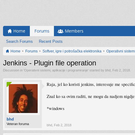
Home
Forums
Members
Search Forums
Recent Posts
Home
Forums
Softver, igre i potrošačka elektronika
Operativni sistemi
Jenkins - Plugin file operation
Discussion in '
Operativni sistemi, aplikacije i programiranje
' started by
bhd
,
Feb 2, 2018
.
Raja, jel ko koristi jenkins, interesuje me specifi
Znal ko sa ovim raditi, ne mogu da nadjem nigdje 
*windows
bhd
Veteran foruma
bhd
,
Feb 2, 2018