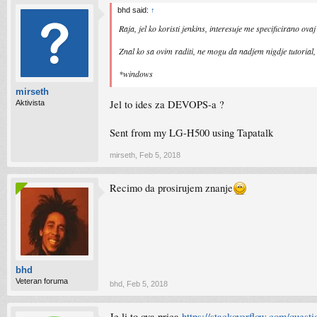
bhd said:
↑
Raja, jel ko koristi jenkins, interesuje me specificirano ova
Znal ko sa ovim raditi, ne mogu da nadjem nigdje tutorial
*windows
mirseth
Jel to ides za DEVOPS-a ?
Aktivista
Sent from my LG-H500 using Tapatalk
mirseth
,
Feb 5, 2018
Recimo da prosirujem znanje
bhd
Veteran foruma
bhd
,
Feb 5, 2018
Je li to ova prica
https://stackoverflow.com/quest