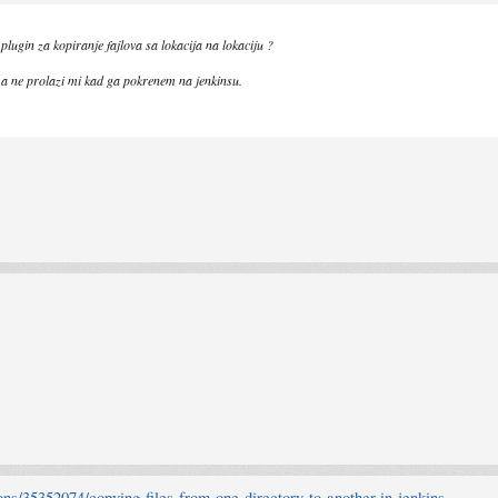
j plugin za kopiranje fajlova sa lokacija na lokaciju ?
, a ne prolazi mi kad ga pokrenem na jenkinsu.
ions/35352074/copying-files-from-one-directory-to-another-in-jenkins