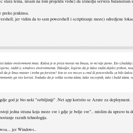
 stara tema, nisam na tom projektu vishe) da izmedju servera balansiram 
e preko jenkinsa.
rshell, jer vidim da to sam powershell i scriptiranje moze) odredjene lokacij
isi kakav environment imas. Kakva je to prica moras na linuxu, to mi nije jasno. Eto izbuildaj i
gicno, raditi iz windows environmenta. Takodjer, logicno da je lakse raditi deploy python, node
i da je linux master i treba ga forsirat? Isto to sve mozes u cmd ili powershellu za bilo kakvu 
munity ga vise koristi. Svakako da je velika vecina alata, kako razvojnih, tako i build alata, veci
 gdje god je bio neki "ozbiljiniji" .Net app koristio se Azure za deployment.
stoji jedna strana koja moze sve i gdje je bolje sve".. mislim da upravo tu 
ostanje raznih tehnologija.
owsa... jer Windows..