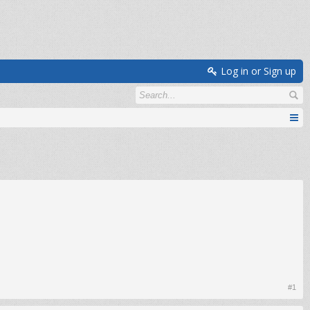
Log in or Sign up
#1