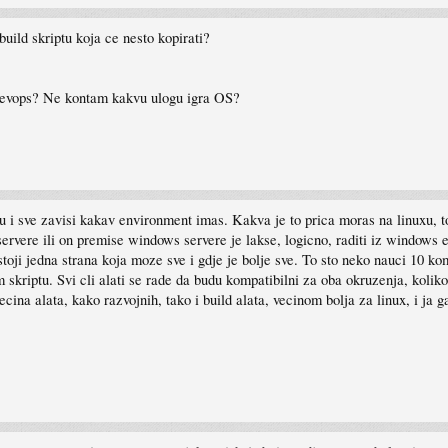
 build skriptu koja ce nesto kopirati?
 devops? Ne kontam kakvu ulogu igra OS?
i sve zavisi kakav environment imas. Kakva je to prica moras na linuxu, to m
rvere ili on premise windows servere je lakse, logicno, raditi iz windows e
stoji jedna strana koja moze sve i gdje je bolje sve. To sto neko nauci 10 kom
kriptu. Svi cli alati se rade da budu kompatibilni za oba okruzenja, koliko 
na alata, kako razvojnih, tako i build alata, vecinom bolja za linux, i ja ga p