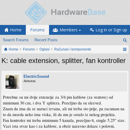
Home
Forums
Members
Log in or Sign up
Search Forums
Recent Posts
Home
Forums
Oglasi
Računari i komponente
K: cable extension, splitter, fan kontroller
ElectricSound
Aktivista
Potrebne su mi dvije extenzije za 3/4 pin kablove (za ventove) od
minimum 30 cm, i dva Y splitera. Pozeljno da su sleeved.
Znam da ima da se naruci izvana, ali mi treba sto prije, pa racunam na
to da mozda neko ima viska, ili da mu je ostalo iz nekog projekta.
Fan kontroler mi treba minimum 5 kanala, pozeljno 6, single 5.25'' size.
Vazi ista stvar kao i za kablove, u obzir naravno dolaze i polovni,