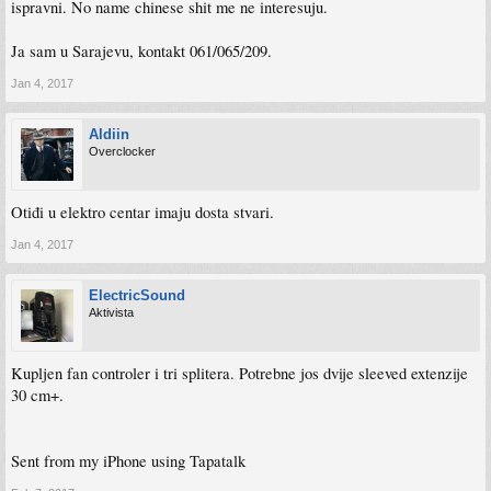
ispravni. No name chinese shit me ne interesuju.
Ja sam u Sarajevu, kontakt 061/065/209.
Jan 4, 2017
Aldiin
Overclocker
Otiđi u elektro centar imaju dosta stvari.
Jan 4, 2017
ElectricSound
Aktivista
Kupljen fan controler i tri splitera. Potrebne jos dvije sleeved extenzije
30 cm+.
Sent from my iPhone using Tapatalk