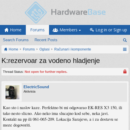
Home
Forums
Members
Log in or Sign up
Search Forums
Recent Posts
Home
Forums
Oglasi
Računari i komponente
K:rezervoar za vodeno hladjenje
Thread Status:
Not open for further replies.
ElectricSound
Aktivista
Kao sto i naslov kaze. Perfektno bi mi odgovarao EK-RES X3 150, ili
tako nesto slicno. Ako neko ima slucajno kod sebe, neka javi.
Kontakt na pp ili 061-065-209. Lokacija Sarajevo, a i za dostavu se
moze dogovoriti.