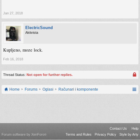
Jan 27, 2018
ElectricSound
Aktivista
Kupljeno, moze lock.
Feb 16, 2018
Thread Status:
Not open for further replies.
Home
Forums
Oglasi
Računari i komponente
Contact Us
Help
Forum software by XenForo
Terms and Rules
Privacy Policy
Style by Arty
®