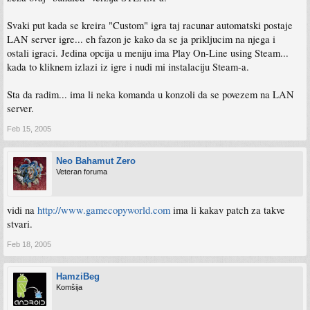
Svaki put kada se kreira "Custom" igra taj racunar automatski postaje
LAN server igre... eh fazon je kako da se ja prikljucim na njega i
ostali igraci. Jedina opcija u meniju ima Play On-Line using Steam...
kada to kliknem izlazi iz igre i nudi mi instalaciju Steam-a.
Sta da radim... ima li neka komanda u konzoli da se povezem na LAN
server.
Feb 15, 2005
Neo Bahamut Zero
Veteran foruma
vidi na
http://www.gamecopyworld.com
ima li kakav patch za takve
stvari.
Feb 18, 2005
HamziBeg
Komšija