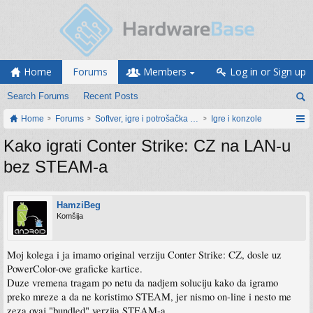
Home
Forums
Members
Log in or Sign up
Search Forums
Recent Posts
Home
Forums
Softver, igre i potrošačka elektronika
Igre i konzole
Kako igrati Conter Strike: CZ na LAN-u
bez STEAM-a
HamziBeg
Komšija
Moj kolega i ja imamo original verziju Conter Strike: CZ, dosle uz
PowerColor-ove graficke kartice.
Duze vremena tragam po netu da nadjem soluciju kako da igramo
preko mreze a da ne koristimo STEAM, jer nismo on-line i nesto me
zeza ovaj "bundled" verzija STEAM-a.