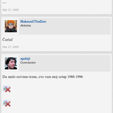
---
Mar 27, 2009
MakaveliTheDon
Aktivista
Čaršaf
Mar 27, 2009
apdejt
Overclocker
Da malo ozivimo temu, evo vam moj setup 1988-1996