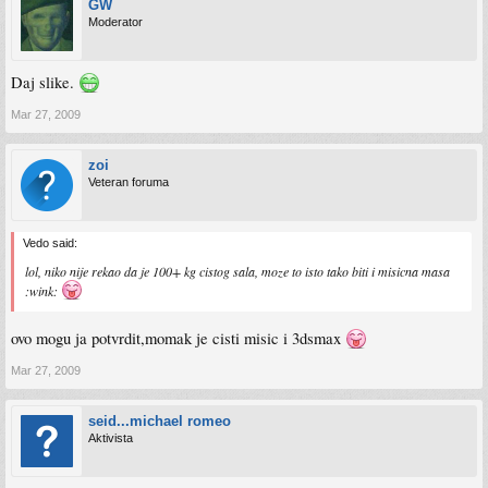
GW
Moderator
Daj slike.
Mar 27, 2009
zoi
Veteran foruma
Vedo said:
lol, niko nije rekao da je 100+ kg cistog sala, moze to isto tako biti i misicna masa
:wink:
ovo mogu ja potvrdit,momak je cisti misic i 3dsmax
Mar 27, 2009
seid...michael romeo
Aktivista