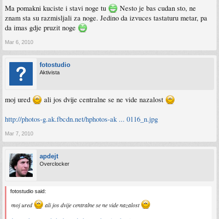
Ma pomakni kuciste i stavi noge tu
Nesto je bas cudan sto, ne
znam sta su razmisljali za noge. Jedino da izvuces tastaturu metar, pa
da imas gdje pruzit noge
Mar 6, 2010
fotostudio
Aktivista
moj ured
ali jos dvije centralne se ne vide nazalost
http://photos-g.ak.fbcdn.net/hphotos-ak ... 0116_n.jpg
Mar 7, 2010
apdejt
Overclocker
fotostudio said:
moj ured
ali jos dvije centralne se ne vide nazalost