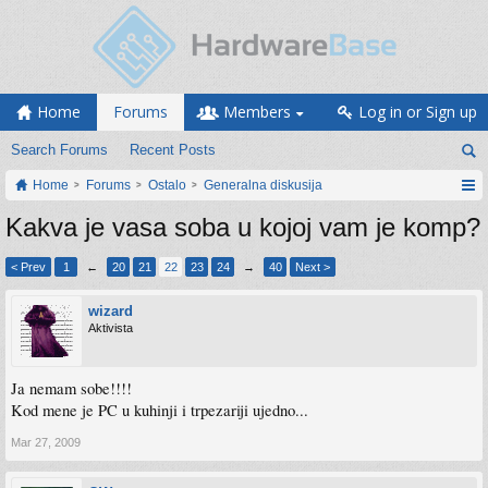
Home
Forums
Members
Log in or Sign up
Search Forums
Recent Posts
Home
Forums
Ostalo
Generalna diskusija
Kakva je vasa soba u kojoj vam je komp?
< Prev
1
←
20
21
22
23
24
→
40
Next >
wizard
Aktivista
Ja nemam sobe!!!!
Kod mene je PC u kuhinji i trpezariji ujedno...
Mar 27, 2009