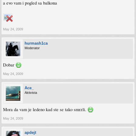
a evo vam i pogled sa balkona
May 24, 2009
hurmash1ca
Moderator
Dobar
May 24, 2009
Ace_
Aktivista
Mora da vam je ledeno kad ste se tako smrzli.
May 24, 2009
apdejt