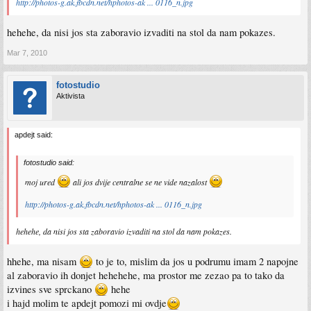
http://photos-g.ak.fbcdn.net/hphotos-ak ... 0116_n.jpg
hehehe, da nisi jos sta zaboravio izvaditi na stol da nam pokazes.
Mar 7, 2010
fotostudio
Aktivista
apdejt said:
fotostudio said:
moj ured
ali jos dvije centralne se ne vide nazalost
http://photos-g.ak.fbcdn.net/hphotos-ak ... 0116_n.jpg
hehehe, da nisi jos sta zaboravio izvaditi na stol da nam pokazes.
hhehe, ma nisam
to je to, mislim da jos u podrumu imam 2 napojne
al zaboravio ih donjet hehehehe, ma prostor me zezao pa to tako da
izvines sve sprckano
hehe
i hajd molim te apdejt pomozi mi ovdje