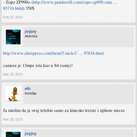
- Zopo ZP990+ (
http://www.pandawill.com/zopo-zp990-sma ...
85719.html
) 350$
Feb 23, 2014
joyjoy
Aktivista
http://www.aliexpress.com/item/5-inch-C ... 97834.html
camera je 13mpx ista kao u S4 (sony)!
Mar 18, 2014
efo
Komšija
Ja mislim da je ovaj telefon samo za kinesko trziste i njihove mreze
Mar 18, 2014
joyjoy