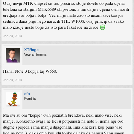
Ovaj noviji MTK chipset se vec prosirio, sto je dovelo do pada cijena
telefona sa starijim MTK6589 chipsetom, s tim da je i cijena ovih novih
uredjaja sve bolja i bolja. Vec mi je malo zao sto nisam sacekao jos
sedmicu dana prije nego narucih THL W100S, ovaj princip da svako
malo izadje nesto bolje za isto para fakat ide na zivce
Jan 24, 2014
XTRage
Veteran foruma
Haha, Note 3 kopija taj W550.
Jan 24, 2014
efo
Komšija
Ma svi su oni "kopije" ovih poznatih brendova, neki malo vise, neki
manje. Konkretno ovaj i ne lici u potpunosti na note 3, nema npr ovo
dugme sprijeda i ima manju dijagonalu. Ima kinezera koji puno vise
lice na note 3, cak i onih koji idu toliko daleko da napisu Samsungov