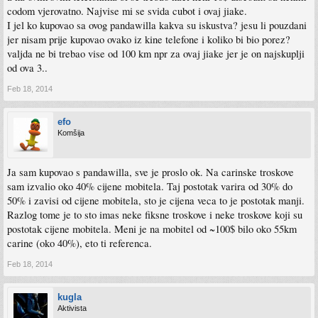
codom vjerovatno. Najvise mi se svida cubot i ovaj jiake.
I jel ko kupovao sa ovog pandawilla kakva su iskustva? jesu li pouzdani
jer nisam prije kupovao ovako iz kine telefone i koliko bi bio porez?
valjda ne bi trebao vise od 100 km npr za ovaj jiake jer je on najskuplji
od ova 3..
Feb 18, 2014
efo
Komšija
Ja sam kupovao s pandawilla, sve je proslo ok. Na carinske troskove
sam izvalio oko 40% cijene mobitela. Taj postotak varira od 30% do
50% i zavisi od cijene mobitela, sto je cijena veca to je postotak manji.
Razlog tome je to sto imas neke fiksne troskove i neke troskove koji su
postotak cijene mobitela. Meni je na mobitel od ~100$ bilo oko 55km
carine (oko 40%), eto ti referenca.
Feb 18, 2014
kugla
Aktivista