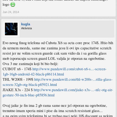
logo
Jan 24, 2014
kugla
Aktivista
Evo novog finog telefona od Cubota X6 sa octa core proc 174$. Htio bih
da uzmem mozda, samo me zanima jesu li ovi ips capacitative scratch
resist jer ne volim screen guarde cak sam vidio da i sa gorilla glass
mob isporucuju screen guard LOL valjda je otporan na ogrebotine.
Ova 3 me zanimaju koji bi bio bolji:
CUBOT x6 - 174$
http://www.pandawill.com/cubot-x6-s...-screen-
1gb-16gb-android-42-black-p86114.html
THL W200S - 199$
http://www.pandawill.com/thl-w200s-...rilla-glass-
screen-32gb-otg-black-p85921.html
JIAKE X3s - 224 $
http://www.pandawill.com/jiake-x3s-...-nfc-otg-air-
gesture-50-inch-blue-p85856.html
Ovaj jaike je fin ima 2 gb rama samo nez jel otporan na ogrebotine,
trenutno imam xperia mini i pise da ima scratch resistant glass...
a na ovim svim telefonima bi se trebao naci neki 10$ discount sa nekim