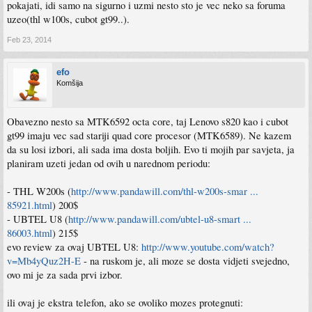
pokajati, idi samo na sigurno i uzmi nesto sto je vec neko sa foruma
uzeo(thl w100s, cubot gt99..).
Feb 23, 2014
efo
Komšija
Obavezno nesto sa MTK6592 octa core, taj Lenovo s820 kao i cubot
gt99 imaju vec sad stariji quad core procesor (MTK6589). Ne kazem
da su losi izbori, ali sada ima dosta boljih. Evo ti mojih par savjeta, ja
planiram uzeti jedan od ovih u narednom periodu:
- THL W200s (
http://www.pandawill.com/thl-w200s-smar ...
85921.html
) 200$
- UBTEL U8 (
http://www.pandawill.com/ubtel-u8-smart ...
86003.html
) 215$
evo review za ovaj UBTEL U8:
http://www.youtube.com/watch?
v=Mb4yQuz2H-E
- na ruskom je, ali moze se dosta vidjeti svejedno,
ovo mi je za sada prvi izbor.
ili ovaj je ekstra telefon, ako se ovoliko mozes protegnuti: