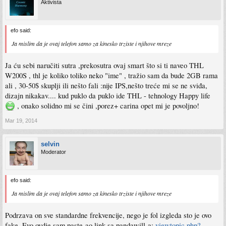
Aktivista
efo said:
Ja mislim da je ovaj telefon samo za kinesko trziste i njihove mreze
Ja ću sebi naručiti sutra ,prekosutra ovaj smart što si ti naveo THL
W200S , thl je koliko toliko neko "ime" , tražio sam da bude 2GB rama
ali , 30-50$ skuplji ili nešto fali :nije IPS,nešto treće mi se ne sviđa,
dizajn nikakav.... kud puklo da puklo ide THL - tehnology Happy life
, onako solidno mi se čini ,porez+ carina opet mi je povoljno!
Mar 19, 2014
selvin
Moderator
efo said:
Ja mislim da je ovaj telefon samo za kinesko trziste i njihove mreze
Podrzava on sve standardne frekvencije, nego je fol izgleda sto je ovo
fake. Evo ovdje sam paste-ao link sa pandawill-a:
viewtopic.php?