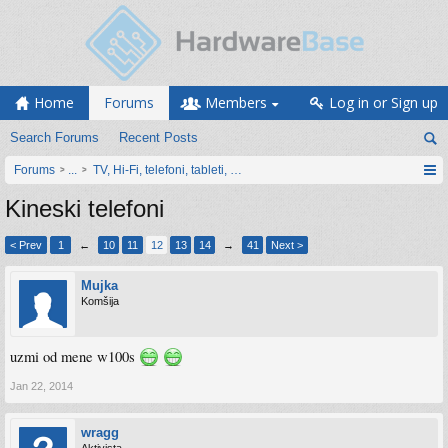
Home
Forums
Members
Log in or Sign up
Search Forums
Recent Posts
Forums
...
TV, Hi-Fi, telefoni, tableti, satovi, IoT oprema
Kineski telefoni
< Prev
1
←
10
11
12
13
14
→
41
Next >
Mujka
Komšija
uzmi od mene w100s
Jan 22, 2014
wragg