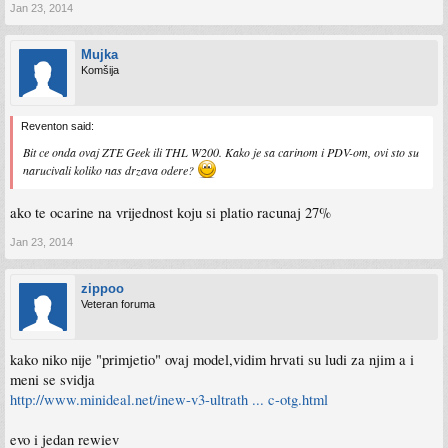
Jan 23, 2014
Mujka
Komšija
Reventon said:
Bit ce onda ovaj ZTE Geek ili THL W200. Kako je sa carinom i PDV-om, ovi sto su
narucivali koliko nas drzava odere?
ako te ocarine na vrijednost koju si platio racunaj 27%
Jan 23, 2014
zippoo
Veteran foruma
kako niko nije "primjetio" ovaj model,vidim hrvati su ludi za njim a i
meni se svidja
http://www.minideal.net/inew-v3-ultrath ... c-otg.html
evo i jedan rewiev