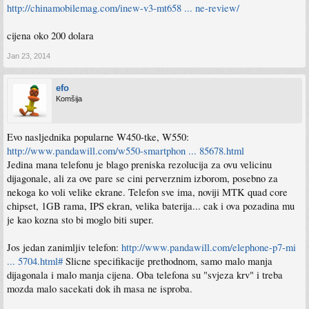
http://chinamobilemag.com/inew-v3-mt658 ... ne-review/
cijena oko 200 dolara
Jan 23, 2014
efo
Komšija
Evo nasljednika popularne W450-tke, W550:
http://www.pandawill.com/w550-smartphon ... 85678.html
Jedina mana telefonu je blago preniska rezolucija za ovu velicinu
dijagonale, ali za ove pare se cini perverznim izborom, posebno za
nekoga ko voli velike ekrane. Telefon sve ima, noviji MTK quad core
chipset, 1GB rama, IPS ekran, velika baterija... cak i ova pozadina mu
je kao kozna sto bi moglo biti super.
Jos jedan zanimljiv telefon:
http://www.pandawill.com/elephone-p7-mi
... 5704.html#
Slicne specifikacije prethodnom, samo malo manja
dijagonala i malo manja cijena. Oba telefona su "svjeza krv" i treba
mozda malo sacekati dok ih masa ne isproba.