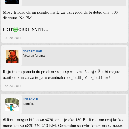
Moze li neko da mi posalje invite za banggood da bi dobio onaj 10$
discount. Na PM...
EDIT
OBIO INVITE...
Feb 20, 2014
forzamilan
Veteran foruma
Raja imam ponudu da prodam svoju xperiu s za 3 stoje. Šta bi mogao
uzeti od kineza za te pare eventualno doplatiti još, isplati li se?
Feb 23, 2014
irhadkul
Komšija
@forza mogao bi lenovo s820, on ti je oko 180 E, ili recimo ovaj ko kod
mene lenovo a820 220-250 KM. Generalno sa ovim kinezima se neces