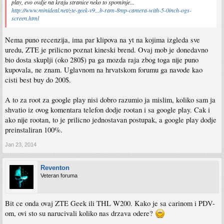
play, evo ovdje na kraju stranice neko to spominje...
http://www.minideal.net/zte-geek-v9...b-ram-8mp-camera-with-5-0inch-ogs-
screen.html
Nema puno recenzija, ima par klipova na yt na kojima izgleda sve
uredu, ZTE je prilicno poznat kineski brend. Ovaj mob je donedavno
bio dosta skuplji (oko 280$) pa ga mozda raja zbog toga nije puno
kupovala, ne znam. Uglavnom na hrvatskom forumu ga navode kao
cisti best buy do 200$.
A to za root za google play nisi dobro razumio ja mislim, koliko sam ja
shvatio iz ovog komentara telefon dodje rootan i sa google play. Cak i
ako nije rootan, to je prilicno jednostavan postupak, a google play dodje
preinstaliran 100%.
Jan 23, 2014
Reventon
Veteran foruma
Bit ce onda ovaj ZTE Geek ili THL W200. Kako je sa carinom i PDV-
om, ovi sto su narucivali koliko nas drzava odere?