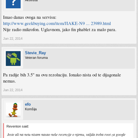
Aktivista
Imao danas ovoga na servisu:
http://www.geekbuying.com/item/JIAKE-N9 ... 23989.html
Nije radio mikrofon. Uglavnom, jako fin phablet za malo para.
Jan 22, 2014
Stevie_Ray
Veteran foruma
Pa radije bih 3.5" na ovu rezoluciju. Ionako nista od te dijagonale
nemas.
Jan 22, 2014
efo
Komšija
Reventon said:
Jeste ali na netu nisam nasao neke recenzije o njemu, valjda treba root za google