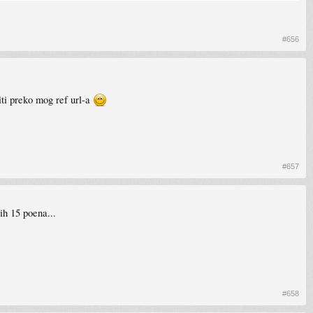
#656
iti preko mog ref url-a
#657
ih 15 poena...
#658