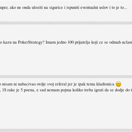
r, ako ne onda uloziti na sigurice i ispuniti eventualni uslov i to je to...
ako kazu na PokerStrategy? Imam jedno 100 prijatelja koji ce se odmah uclan
ato nisam ni nabacivao ovdje svoj referal jer je ipak tema kladionica
a, 1$ rake je 5 poena, e sad nemam pojma koliko treba igrati da se dodje do t