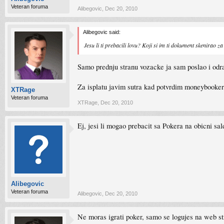
Veteran foruma
Alibegovic
,
Dec 20, 2010
Alibegovic said:
Jesu li ti prebacili lovu? Koji si im ti dokument skenirao z
Samo prednju stranu vozacke ja sam poslao i odr
Za isplatu javim sutra kad potvrdim moneybooker
XTRage
Veteran foruma
XTRage
,
Dec 20, 2010
Ej, jesi li mogao prebacit sa Pokera na obicni sa
Alibegovic
Veteran foruma
Alibegovic
,
Dec 20, 2010
Ne moras igrati poker, samo se logujes na web stra