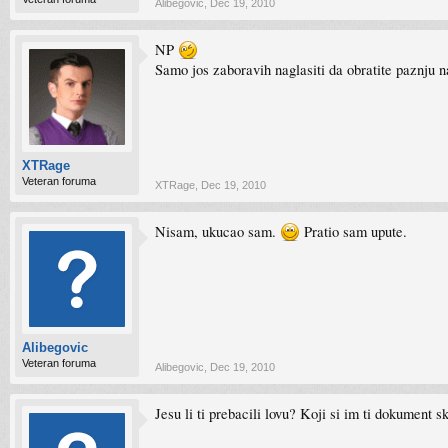
Alibegovic
,
Dec 19, 2010
NP
Samo jos zaboravih naglasiti da obratite paznju 
XTRage
Veteran foruma
XTRage
,
Dec 19, 2010
Nisam, ukucao sam.
Pratio sam upute.
Alibegovic
Veteran foruma
Alibegovic
,
Dec 19, 2010
Jesu li ti prebacili lovu? Koji si im ti dokument s