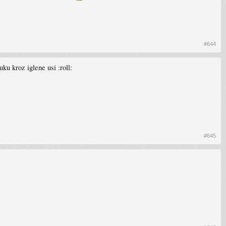
#644
ku kroz iglene usi :roll:
#645