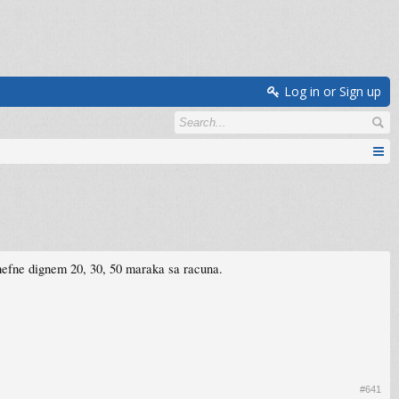
Log in or Sign up
chefne dignem 20, 30, 50 maraka sa racuna.
#641