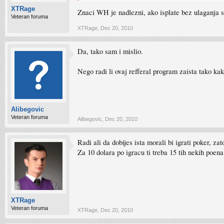
XTRage
Znaci WH je nadlezni, ako isplate bez ulaganja supe
Veteran foruma
XTRage
,
Dec 20, 2010
Da, tako sam i mislio.
Nego radi li ovaj refferal program zaista tako k
Alibegovic
Veteran foruma
Alibegovic
,
Dec 20, 2010
Radi ali da dobijes ista morali bi igrati poker, z
Za 10 dolara po igracu ti treba 15 tih nekih poen
XTRage
Veteran foruma
XTRage
,
Dec 20, 2010