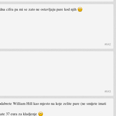
idna cifra pa mi se zato ne ostavljaju pare kod njih
#642
#643
i odabrete William Hill kao mjesto na koje zelite pare (ne smijete imati
mate 37 eura za kladjenje