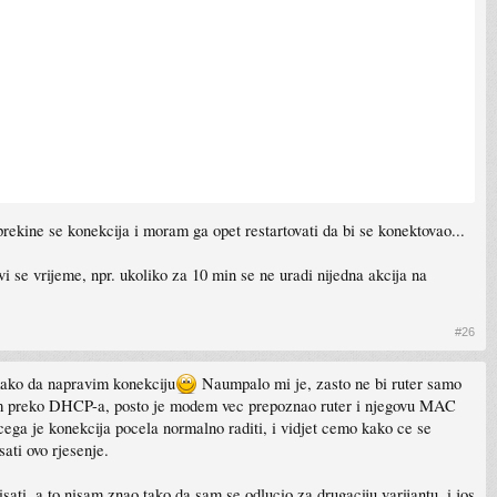
prekine se konekcija i moram ga opet restartovati da bi se konektovao...
i se vrijeme, npr. ukoliko za 10 min se ne uradi nijedna akcija na
#26
 kako da napravim konekciju
Naumpalo mi je, zasto ne bi ruter samo
 sam preko DHCP-a, posto je modem vec prepoznao ruter i njegovu MAC
cega je konekcija pocela normalno raditi, i vidjet cemo kako ce se
ati ovo rjesenje.
ati, a to nisam znao tako da sam se odlucio za drugaciju varijantu, i jos