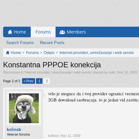
Home
Forums
Members
Search Forums
Recent Posts
Home
Forums
Ostalo
Internet provideri, umrežavanje i web servisi
Konstantna PPPOE konekcija
Discussion in '
Internet provideri, umrežavanje i web servisi
' started by
kuki
,
Nov 10, 2009
.
Page 2 of 2
< Prev
1
2
vrlo je moguce da i tvoj provider ogranici vremens
2GB download saobracaja. to je jedan vid zastite, d
kolinsb
Veteran foruma
kolinsb
,
Nov 11, 2009