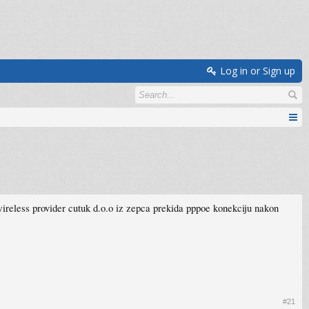
Log in or Sign up
. wireless provider cutuk d.o.o iz zepca prekida pppoe konekciju nakon
#21