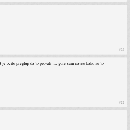
#22
t je ocito preglup da to provali .... gore sam naveo kako se to
#23