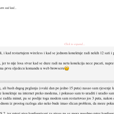
mam sad kad...
Click to expand...
, i kad restartujem wireless i kad se jednom konektuje radi nekih 12 sati i 
ne...wireles i lan
jer to nije losa stvar kad se duze radi na netu konekcija nece pucati, naprav
iti na prvu sljedecu komandu u web browseru
, ali bash dugog peglanja (svaki dan po jedno 15 puta) nasao sam rjesenje
e konektuje na internet preko modema, i pokusao sam to uraditi i uradio
e radila minut, pa se poslije toga modem sam restartovao jos 3 puta, nakon 
jednom iz prostog razloga ako neko bude imao slican problem, da moze pokus
, jer ruteri nisu konfigurisani za njega pa se mora posebno ruter konfiguris