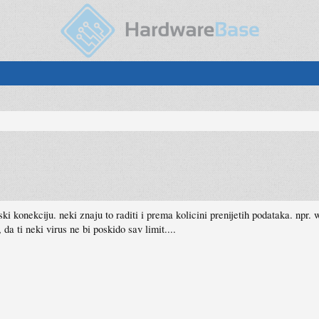
ki konekciju. neki znaju to raditi i prema kolicini prenijetih podataka. npr
a ti neki virus ne bi poskido sav limit....