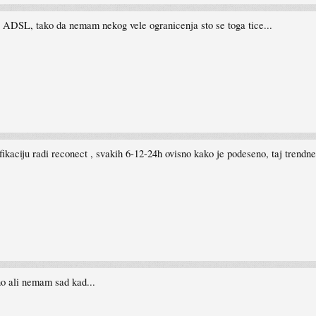
j ADSL, tako da nemam nekog vele ogranicenja sto se toga tice...
ifikaciju radi reconect , svakih 6-12-24h ovisno kako je podeseno, taj trendne
čno ali nemam sad kad...