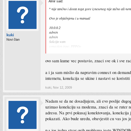
Almir said:
^ nije tančno i dosta toga gore iznesenog nije tačno ali ne
Ovo je objašnjenu i u manual
10.0.0.2
admin
kuki
admin
Novi član
Sekcija wan
conection type: PPPOe
unesi user i pas
Enable pppoe kip alive
ovo sam kume vec postavio, znaci sve ok i sve radi
To je to, predostavljam da su ostale sekcije ispravno podeše
a i ja sam mislio da napravim connect on demand, 
internetu, konekcija se ukine i nastavi se korist
kuki
,
Nov 12, 2009
Nadam se da ne dosadjujem, ali evo poslije dugog
uzimao konekciju sa modema, znaci da se ruter n
adresu. Na prvi pokusaj konektovanja, konekcija j
pokazati. Ako bude uredu, obavjestit cu vas jos 
p.s jos jedna stvar ovih problema jeste WINDOWS 7