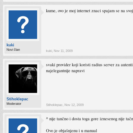
kume, ovo je moj internet znaci spajam se na svo
kuki
Novi član
kuki
,
Nov 11, 2009
svaki provider koji koristi radius server za autent
najelegantnije napravi
Stihoklepac
Moderator
Stihoklepac
,
Nov 12, 2009
^ nije tančno i dosta toga gore iznesenog nije ta
Ovo je objašnjenu i u manual