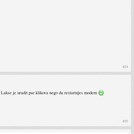
#24
 Lakse je uradit par klikova nego da restartujes modem
#25