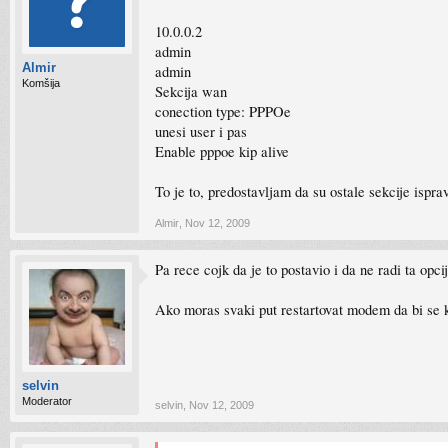
10.0.0.2
admin
Almir
admin
Komšija
Sekcija wan
conection type: PPPOe
unesi user i pas
Enable pppoe kip alive
To je to, predostavljam da su ostale sekcije ispra
Almir
,
Nov 12, 2009
Pa rece cojk da je to postavio i da ne radi ta opci
Ako moras svaki put restartovat modem da bi se 
selvin
Moderator
selvin
,
Nov 12, 2009