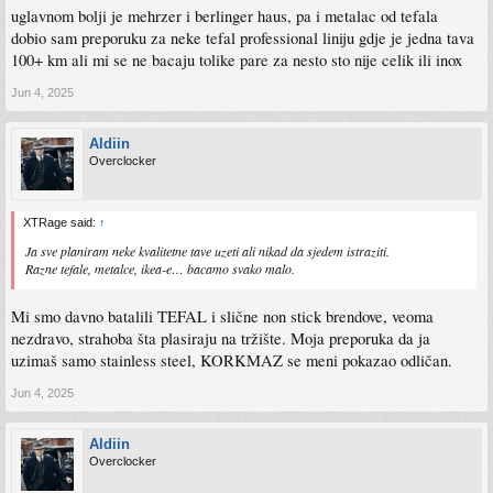
uglavnom bolji je mehrzer i berlinger haus, pa i metalac od tefala
dobio sam preporuku za neke tefal professional liniju gdje je jedna tava
100+ km ali mi se ne bacaju tolike pare za nesto sto nije celik ili inox
Jun 4, 2025
Aldiin
Overclocker
XTRage said:
↑
Ja sve planiram neke kvalitetne tave uzeti ali nikad da sjedem istraziti.
Razne tefale, metalce, ikea-e… bacamo svako malo.
Mi smo davno batalili TEFAL i slične non stick brendove, veoma
nezdravo, strahoba šta plasiraju na tržište. Moja preporuka da ja
uzimaš samo stainless steel, KORKMAZ se meni pokazao odličan.
Jun 4, 2025
Aldiin
Overclocker