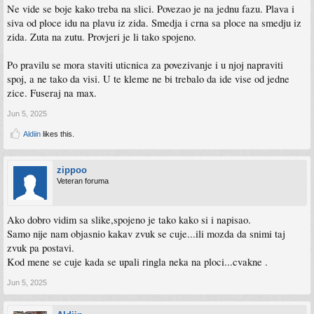
Ne vide se boje kako treba na slici. Povezao je na jednu fazu. Plava i
siva od ploce idu na plavu iz zida. Smedja i crna sa ploce na smedju iz
zida. Zuta na zutu. Provjeri je li tako spojeno.
Po pravilu se mora staviti uticnica za povezivanje i u njoj napraviti
spoj, a ne tako da visi. U te kleme ne bi trebalo da ide vise od jedne
zice. Fuseraj na max.
Jun 5, 2025
Aldiin
likes this.
zippoo
Veteran foruma
Ako dobro vidim sa slike,spojeno je tako kako si i napisao.
Samo nije nam objasnio kakav zvuk se cuje...ili mozda da snimi taj
zvuk pa postavi.
Kod mene se cuje kada se upali ringla neka na ploci...cvakne .
Jun 5, 2025