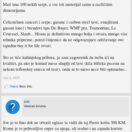
Mati ima 100 nekih serpi, a sve isti materijal samo u različitim
dimenzijama.
Celicni/inox sauceri i serpe, gusane i carbon steel tave, emajlirani
gusani lonci i brendovi tipa De Buyer, WMF pro, Tramontina, Le
Cruesset, Staub... Hrana je definitivno mnogo bolja i otvara mnogo vise
tehnika pripreme, pored činjenice da uz odgovarajuće održavanje ovo
ispadnu buy it for life stvari.
Sto se tiče kuhinjskog pribora, ja sam zagovornik da treba ići na
kvalitet, pa ako je komad mesa skuplji od tave (kila bifteka pecena na
nekom teflonskoj smecu od tave), onda ni to meso nece biti optimalno...
Jun 3, 2025
Haker
likes this.
zoi
Veteran foruma
Sve je to fino dok ne otvoriš oglase la vidiš da taj Pretis košta 500 KM.
Kome je to prihvatljivo super za njega, ali realno i na zapadu koriste