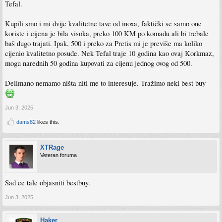
Tefal.
Kupili smo i mi dvije kvalitetne tave od inoxa, faktički se samo one
koriste i cijena je bila visoka, preko 100 KM po komadu ali bi trebale
baš dugo trajati. Ipak, 500 i preko za Pretis mi je previše ma koliko
cijenio kvalitetno posuđe. Nek Tefal traje 10 godina kao ovaj Korkmaz,
mogu narednih 50 godina kupovati za cijenu jednog ovog od 500.
Delimano nemamo ništa niti me to interesuje. Tražimo neki best buy
Jun 3, 2025
dams82
likes this.
XTRage
Veteran foruma
Sad ce tale objasniti bestbuy.
Jun 3, 2025
Haker