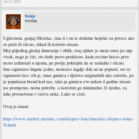
Jun 3, 2025
kvaju
Komšija
Uglavnom, gonjaj Metalac, ima ti i on te dodatne hepeke za povrce ako
os parit ili slicno, nikad ih koristio nisam.
Moj prijedlog gledaj dimenzije i oblik, ovaj njihov je meni extra jer nije
visok, nego je širi, sto dođe pravo prakticno, kada recimo hoces prvo
nesto izdinstati u njemu, pa poslje poklopiti da se raskuha i slicno.
Ima sigurnoso dugme jedno, nemozes nigdje dok on ne popusti, sto se
sigurnosti tice vrh je, imas gumica i djelova originalnih ako zatreba, jer
je popularan brend kod nas, iako ja gumicu evo nakon 4 godine nisam
jos promjenio, nema potrebe, a koristim ga minimalno 2x tjedno, za
juhe prvenstveno i variva neka. Lako se cisti.
Ovaj ja imam
https://www.market.metalac.com/ekspres-lonci/metalac-ekspres-lonac-
5l.html