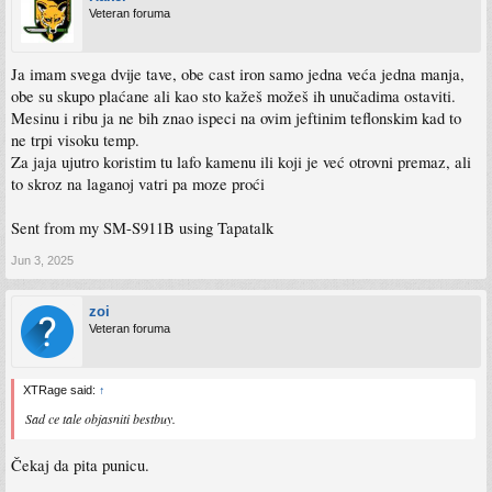
Veteran foruma
Ja imam svega dvije tave, obe cast iron samo jedna veća jedna manja,
obe su skupo plaćane ali kao sto kažeš možeš ih unučadima ostaviti.
Mesinu i ribu ja ne bih znao ispeci na ovim jeftinim teflonskim kad to
ne trpi visoku temp.
Za jaja ujutro koristim tu lafo kamenu ili koji je već otrovni premaz, ali
to skroz na laganoj vatri pa moze proći
Sent from my SM-S911B using Tapatalk
Jun 3, 2025
zoi
Veteran foruma
XTRage said:
↑
Sad ce tale objasniti bestbuy.
Čekaj da pita punicu.