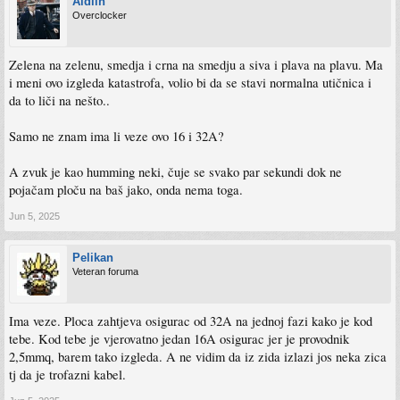
Aldiin
Overclocker
Zelena na zelenu, smedja i crna na smedju a siva i plava na plavu. Ma
i meni ovo izgleda katastrofa, volio bi da se stavi normalna utičnica i
da to liči na nešto..
Samo ne znam ima li veze ovo 16 i 32A?
A zvuk je kao humming neki, čuje se svako par sekundi dok ne
pojačam ploču na baš jako, onda nema toga.
Jun 5, 2025
Pelikan
Veteran foruma
Ima veze. Ploca zahtjeva osigurac od 32A na jednoj fazi kako je kod
tebe. Kod tebe je vjerovatno jedan 16A osigurac jer je provodnik
2,5mmq, barem tako izgleda. A ne vidim da iz zida izlazi jos neka zica
tj da je trofazni kabel.