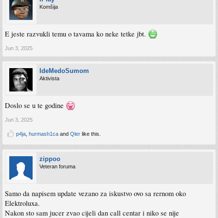
Komšija
E jeste razvukli temu o tavama ko neke tetke jbt.
Jun 3, 2025
IdeMedoSumom
Aktivista
Doslo se u te godine
Jun 3, 2025
p4ja
,
hurmash1ca
and
Qler
like this.
zippoo
Veteran foruma
Samo da napisem update vezano za iskustvo ovo sa rernom oko
Elektroluxa.
Nakon sto sam jucer zvao cijeli dan call centar i niko se nije