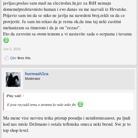
javljao,poslao sam mail na electrolux.hr,jer za BiH nemaju
domenu/predstavnisto haman i evo danas su me nazvali iz Hrvatske.
Prijavio sam im da se niko ne javlja na navedeni broj,rekli su da ce
provjeriti. Ja sam im rekao da je rerna ok,da ima taj neki zastitni
mehanizam sa timerom i da je on "zezao".
Eto da zavrsim sa ovom temom a vi nastavite sada o serpama i tavama
Jun 3, 2025
Qler
likes this.
hurmash1ca
Moderator
iPlay said:
↑
E jeste razvukli temu o tavama ko neke tetke jbt.
Ma mene vise nervira tetka pristup posudju i neinformisanost, pa ljudi
kod nas misle Delimano i ostala teflonska smeca neki brend. Sve je to
top shop level.