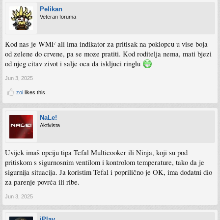
Pelikan
Veteran foruma
Kod nas je WMF ali ima indikator za pritisak na poklopcu u vise boja
od zelene do crvene, pa se moze pratiti. Kod roditelja nema, mati bjezi
od njeg citav zivot i salje oca da iskljuci ringlu
Jun 3, 2025
zoi
likes this.
NaLe!
Aktivista
Uvijek imaš opciju tipa Tefal Multicooker ili Ninja, koji su pod
pritiskom s sigurnosnim ventilom i kontrolom temperature, tako da je
sigurnija situacija. Ja koristim Tefal i poprilično je OK, ima dodatni dio
za parenje povrća ili ribe.
Jun 3, 2025
iPlay