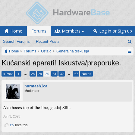
Home
Forums
Members
Log in or Sign up
Search Forums
Recent Posts
Home
Forums
Ostalo
Generalna diskusija
Kućanski aparati! Iskustva/preporuke.
< Prev
1
←
28
29
30
31
32
→
67
Next >
hurmash1ca
Moderator
Ako hoces top of the line, gledaj Silit.
Jun 3, 2025
zoi
likes this.