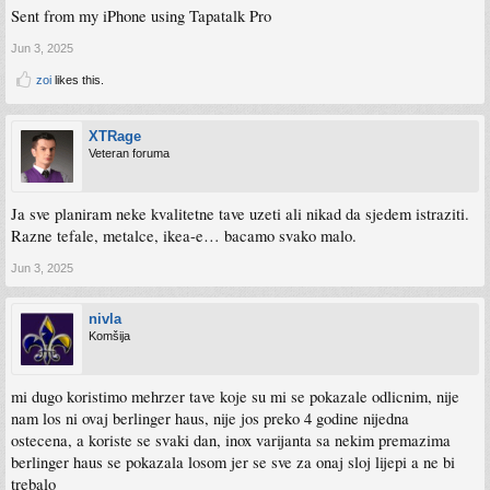
Sent from my iPhone using Tapatalk Pro
Jun 3, 2025
zoi
likes this.
XTRage
Veteran foruma
Ja sve planiram neke kvalitetne tave uzeti ali nikad da sjedem istraziti.
Razne tefale, metalce, ikea-e… bacamo svako malo.
Jun 3, 2025
nivla
Komšija
mi dugo koristimo mehrzer tave koje su mi se pokazale odlicnim, nije
nam los ni ovaj berlinger haus, nije jos preko 4 godine nijedna
ostecena, a koriste se svaki dan, inox varijanta sa nekim premazima
berlinger haus se pokazala losom jer se sve za onaj sloj lijepi a ne bi
trebalo