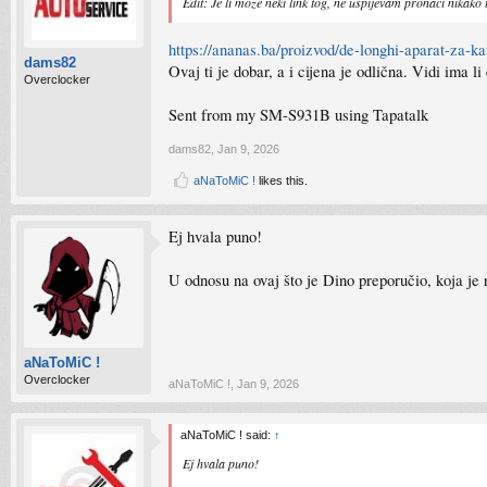
Edit: Je li moze neki link tog, ne uspijevam pronaci nikako
https://ananas.ba/proizvod/de-longhi-aparat-za-
dams82
Ovaj ti je dobar, a i cijena je odlična. Vidi ima
Overclocker
Sent from my SM-S931B using Tapatalk
dams82
,
Jan 9, 2026
aNaToMiC !
likes this.
Ej hvala puno!
U odnosu na ovaj što je Dino preporučio, koja je 
aNaToMiC !
Overclocker
aNaToMiC !
,
Jan 9, 2026
aNaToMiC ! said:
↑
Ej hvala puno!