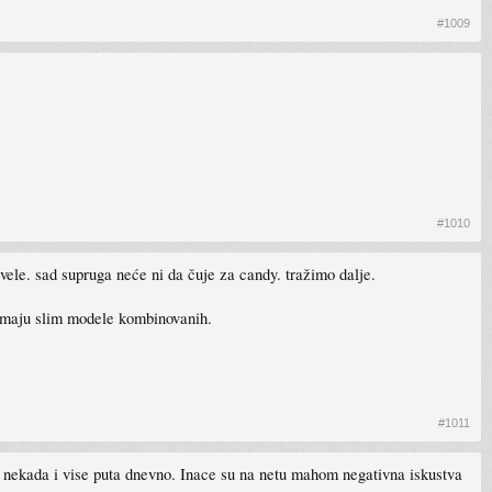
#1009
#1010
 vele. sad supruga neće ni da čuje za candy. tražimo dalje.
i nemaju slim modele kombinovanih.
#1011
a nekada i vise puta dnevno. Inace su na netu mahom negativna iskustva