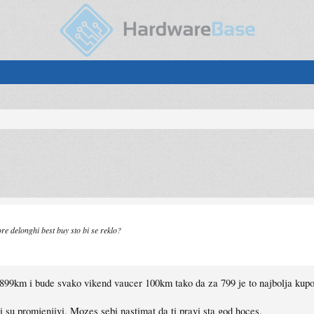
ore delonghi best buy sto bi se reklo?
 899km i bude svako vikend vaucer 100km tako da za 799 je to najbolja kupo
i su promjenjivi. Mozes sebi nastimat da ti pravi sta god hoces.