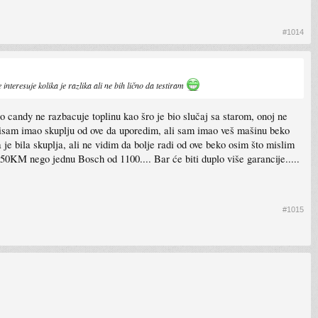
#1014
nteresuje kolika je razlika ali ne bih lično da testiram
 candy ne razbacuje toplinu kao šro je bio slučaj sa starom, onoj ne
ad nisam imao skuplju od ove da uporedim, ali sam imao veš mašinu beko
 je bila skuplja, ali ne vidim da bolje radi od ove beko osim što mislim
 550KM nego jednu Bosch od 1100.... Bar će biti duplo više garancije.....
#1015