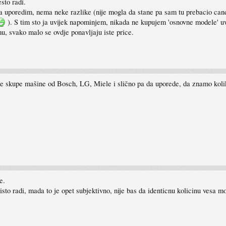
esto radi.
 uporedim, nema neke razlike (nije mogla da stane pa sam tu prebacio cand
). S tim sto ja uvijek napominjem, nikada ne kupujem 'osnovne modele' uvi
mu, svako malo se ovdje ponavljaju iste price.
ke skupe mašine od Bosch, LG, Miele i slično pa da uporede, da znamo koliko
e.
isto radi, mada to je opet subjektivno, nije bas da identicnu kolicinu vesa mog