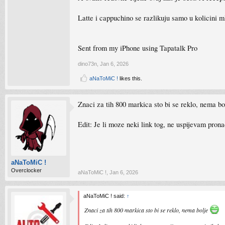
Latte i cappuchino se razlikuju samo u kolicini m
Sent from my iPhone using Tapatalk Pro
dino73n
,
Jan 6, 2026
aNaToMiC !
likes this.
Znaci za tih 800 markica sto bi se reklo, nema b
Edit: Je li moze neki link tog, ne uspijevam pron
aNaToMiC !
Overclocker
aNaToMiC !
,
Jan 6, 2026
aNaToMiC ! said:
↑
Znaci za tih 800 markica sto bi se reklo, nema bolje