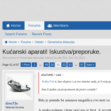
Home
Forums
Members
Search Forums
Recent Posts
Home
Forums
Ostalo
Generalna diskusija
Kućanski aparati! Iskustva/preporuke.
Discussion in '
Generalna diskusija
' started by
dino73n
,
Dec 16, 2023
.
Page 51 of 67
< Prev
1
←
49
50
51
52
53
→
67
Next >
aNaToMiC ! said:
↑
@dino73n
ti, kao ekspert i za ove masine sada, je li ovaj g
Ima li ijedan sa programom da pravi cortado?
Bila je ponuda ba ananasu magnifica evo next za
dino73n
Veteran foruma
A ovako redovne cijene ovaj nas je best. A recept