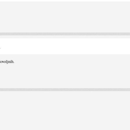
?
ovoljnih.