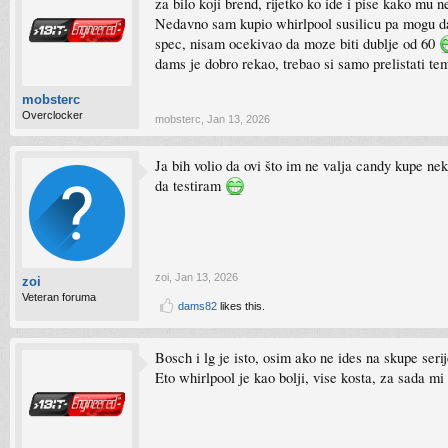
za bilo koji brend, rijetko ko ide i pise kako mu n
Nedavno sam kupio whirlpool susilicu pa mogu da
spec, nisam ocekivao da moze biti dublje od 60
dams je dobro rekao, trebao si samo prelistati te
mobsterc
Overclocker
mobsterc
,
Jan 13, 2026
Ja bih volio da ovi što im ne valja candy kupe ne
da testiram
zoi
,
Jan 13, 2026
zoi
Veteran foruma
dams82
likes this.
Bosch i lg je isto, osim ako ne ides na skupe serij
Eto whirlpool je kao bolji, vise kosta, za sada mi 