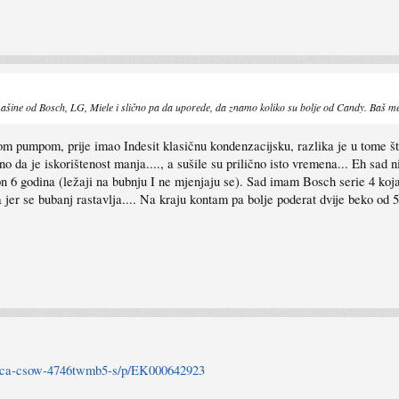
mašine od Bosch, LG, Miele i slično pa da uporede, da znamo koliko su bolje od Candy. Baš me i
m pumpom, prije imao Indesit klasičnu kondenzacijsku, razlika je u tome što
sno da je iskorištenost manja...., a sušile su prilično isto vremena... Eh s
akon 6 godina (ležaji na bubnju I ne mjenjaju se). Sad imam Bosch serie 4 koja
a jer se bubanj rastavlja.... Na kraju kontam pa bolje poderat dvije beko od
silica-csow-4746twmb5-s/p/EK000642923