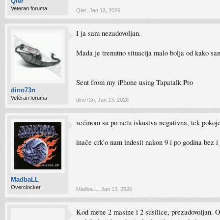
Qler
Veteran foruma
Qler
,
Jan 13, 2026
I ja sam nezadovoljan.
Mada je trenutno situacija malo bolja od kako sam 
Sent from my iPhone using Tapatalk Pro
dino73n
Veteran foruma
dino73n
,
Jan 13, 2026
većinom su po netu iskustva negativna, tek pokoje 
inače crk'o nam indesit nakon 9 i po godina bez i 
MadbaLL
Overclocker
MadbaLL
,
Jan 13, 2026
Kod mene 2 masine i 2 susilice, prezadovoljan. O