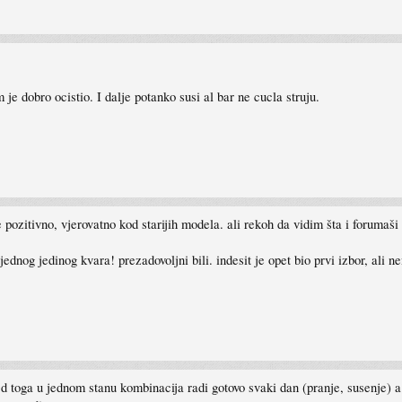
je dobro ocistio. I dalje potanko susi al bar ne cucla struju.
pozitivno, vjerovatno kod starijih modela. ali rekoh da vidim šta i forumaši
jednog jedinog kvara! prezadovoljni bili. indesit je opet bio prvi izbor, al
d toga u jednom stanu kombinacija radi gotovo svaki dan (pranje, susenje) 