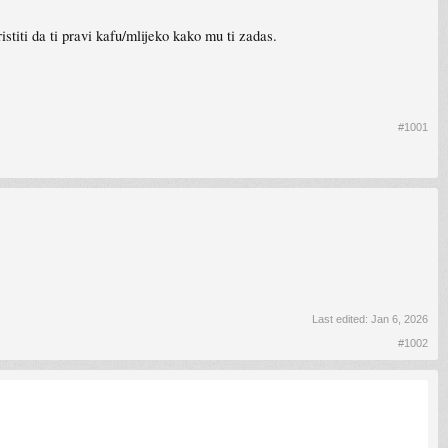
stiti da ti pravi kafu/mlijeko kako mu ti zadas.
#1001
Last edited:
Jan 6, 2026
#1002