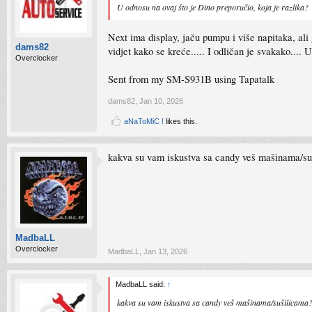
U odnosu na ovaj što je Dino preporučio, koja je razlika?
Next ima display, jaču pumpu i više napitaka, ali 
dams82
vidjet kako se kreće..... I odličan je svakako.... U
Overclocker
Sent from my SM-S931B using Tapatalk
dams82
,
Jan 10, 2026
aNaToMiC !
likes this.
kakva su vam iskustva sa candy veš mašinama/su
MadbaLL
Overclocker
MadbaLL
,
Jan 13, 2026
MadbaLL said:
↑
kakva su vam iskustva sa candy veš mašinama/sušilicama