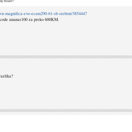
 taj model?
kavu-magnifica-evo-ecam290-61-sb-srebrni/3854447
 li code ananas100 za preko 600KM.
razlika?