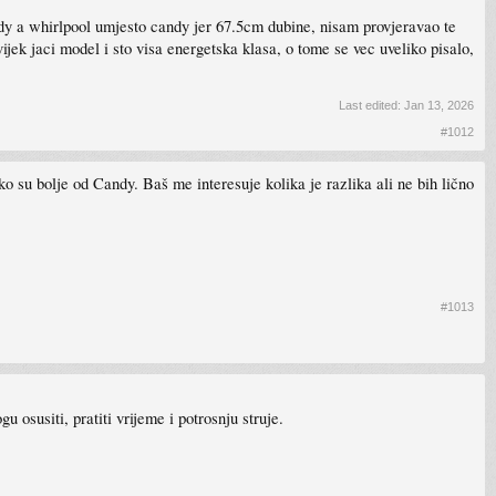
y a whirlpool umjesto candy jer 67.5cm dubine, nisam provjeravao te
jek jaci model i sto visa energetska klasa, o tome se vec uveliko pisalo,
Last edited:
Jan 13, 2026
#1012
 su bolje od Candy. Baš me interesuje kolika je razlika ali ne bih lično
#1013
u osusiti, pratiti vrijeme i potrosnju struje.