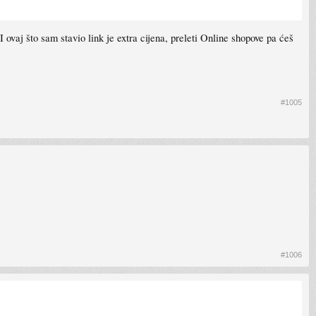
 ovaj što sam stavio link je extra cijena, preleti Online shopove pa ćeš
#1005
#1006