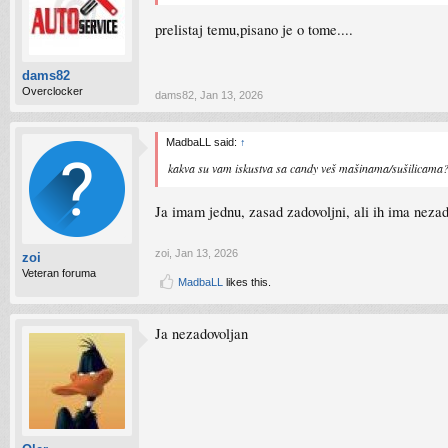
prelistaj temu,pisano je o tome....
dams82
Overclocker
dams82
,
Jan 13, 2026
MadbaLL said:
↑
kakva su vam iskustva sa candy veš mašinama/sušilicama
Ja imam jednu, zasad zadovoljni, ali ih ima nezad
zoi
,
Jan 13, 2026
zoi
Veteran foruma
MadbaLL
likes this.
Ja nezadovoljan