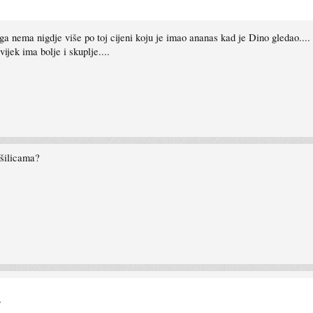
ga nema nigdje više po toj cijeni koju je imao ananas kad je Dino gledao.... I
vijek ima bolje i skuplje....
šilicama?
?