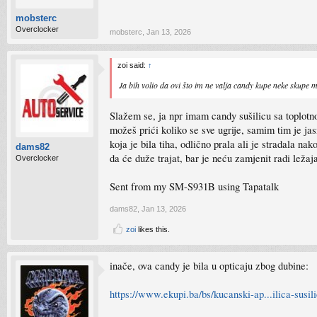
mobsterc
Overclocker
mobsterc
,
Jan 13, 2026
zoi said:
↑
Ja bih volio da ovi što im ne valja candy kupe neke skupe 
Slažem se, ja npr imam candy sušilicu sa toplotno
možeš prići koliko se sve ugrije, samim tim je ja
koja je bila tiha, odlično prala ali je stradala n
dams82
da će duže trajat, bar je neću zamjenit radi ležaj
Overclocker
Sent from my SM-S931B using Tapatalk
dams82
,
Jan 13, 2026
zoi
likes this.
inače, ova candy je bila u opticaju zbog dubine:
https://www.ekupi.ba/bs/kucanski-ap...ilica-su