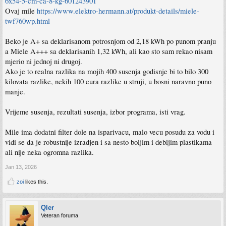
6x54-5-cm-ca-8-kg-601243901
Ovaj mile
https://www.elektro-hermann.at/produkt-details/miele-
twf760wp.html
Beko je A+ sa deklarisanom potrosnjom od 2,18 kWh po punom pranju
a Miele A+++ sa deklarisanih 1,32 kWh, ali kao sto sam rekao nisam
mjerio ni jednoj ni drugoj.
Ako je to realna razlika na mojih 400 susenja godisnje bi to bilo 300
kilovata razlike, nekih 100 eura razlike u struji, u bosni naravno puno
manje.
Vrijeme susenja, rezultati susenja, izbor programa, isti vrag.
Mile ima dodatni filter dole na isparivacu, malo vecu posudu za vodu i
vidi se da je robustnije izradjen i sa nesto boljim i debljim plastikama
ali nije neka ogromna razlika.
Jan 13, 2026
zoi
likes this.
Qler
Veteran foruma