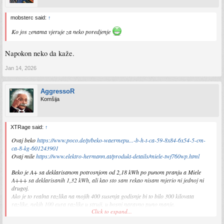
mobsterc said:
↑
Ko jos zenama vjeruje za neko poredjenje
Napokon neko da kaže.
Jan 14, 2026
AggressoR
Komšija
XTRage said:
↑
Ovaj beko
https://www.poco.de/p/beko-waermepu...-b-h-t-ca-59-8x84-6x54-5-cm-
ca-8-kg-601243901
Ovaj mile
https://www.elektro-hermann.at/produkt-details/miele-twf760wp.html
Beko je A+ sa deklarisanom potrosnjom od 2,18 kWh po punom pranju a Miele
A+++ sa deklarisanih 1,32 kWh, ali kao sto sam rekao nisam mjerio ni jednoj ni
drugoj.
Ako je to realna razlika na mojih 400 susenja godisnje bi to bilo 300 kilovata
razlike, nekih 100 eura razlike u struji, u bosni naravno puno manje.
Click to expand...
Vrijeme susenja, rezultati susenja, izbor programa, isti vrag.