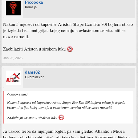
Picoooka
Komšija
Nakon 5 mjeseci od kupovine Ariston Shape Eco Evo 80l bojlera otisao
je izgleda besumni grijac kojeg nemaju u ovlastenom servisu niti se
moze naruciti.
Zaobilaziti Ariston u sirokom luku
Jan 26, 2026
dams82
Overclocker
Picoooka said:
↑
Nakon 5 mjeseci od kupovine Ariston Shape Eco Evo 80l bojlera otisao je izgleda
besumni grijac kojeg nemaju u ovlastenom servisu niti se moze naruciti.
Zaobilaziti Ariston u sirokom luku
Ja uskoro treba da mjenjam bojler, pa sam gledao Atlantic i Midea
bojlere, volio bih suhi grijač, ali takođe vidjet ima li rezervnih dijelova