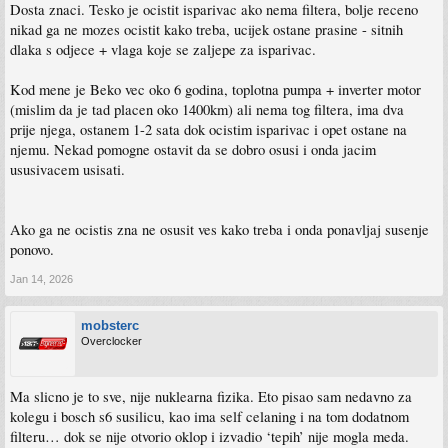
Dosta znaci. Tesko je ocistit isparivac ako nema filtera, bolje receno
Mile ima dodatni filter dole na isparivacu
, malo vecu posudu za vodu i vidi se da je
nikad ga ne mozes ocistit kako treba, ucijek ostane prasine - sitnih
robustnije izradjen i sa nesto boljim i debljim plastikama ali nije neka ogromna
dlaka s odjece + vlaga koje se zaljepe za isparivac.
razlika.
Kod mene je Beko vec oko 6 godina, toplotna pumpa + inverter motor
(mislim da je tad placen oko 1400km) ali nema tog filtera, ima dva
prije njega, ostanem 1-2 sata dok ocistim isparivac i opet ostane na
njemu. Nekad pomogne ostavit da se dobro osusi i onda jacim
ususivacem usisati.
Ako ga ne ocistis zna ne osusit ves kako treba i onda ponavljaj susenje
ponovo.
Jan 14, 2026
mobsterc
Overclocker
Ma slicno je to sve, nije nuklearna fizika. Eto pisao sam nedavno za
kolegu i bosch s6 susilicu, kao ima self celaning i na tom dodatnom
filteru… dok se nije otvorio oklop i izvadio ‘tepih’ nije mogla meda.