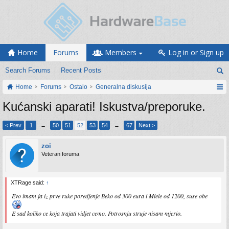
Home
Forums
Members
Log in or Sign up
Search Forums
Recent Posts
Home
Forums
Ostalo
Generalna diskusija
Kućanski aparati! Iskustva/preporuke.
< Prev
1
←
50
51
52
53
54
→
67
Next >
zoi
Veteran foruma
XTRage said:
↑
Evo imam ja iz prve ruke poredjenje Beko od 300 eura i Miele od 1200, suse obe
E sad koliko ce koja trajati vidjet cemo. Potrosnju struje nisam mjerio.