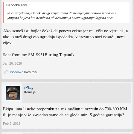
Picoooka said:
↑
Ja cu vidjeti moze li neki drugi grijac samo da ne mjenjam ponovo mada ce i
zamjena bojlera biti besplatna,ali demontaza i nova ugradnja logicno nece.
Ako uzmeš isti bojler čekaš da ponovo crkne jer mu više ne vjeruješ, a
ako uzmeš drugi eto ugradnja ispočetka, vjerovatno novi nosači, nove
cijevi.....
Sent from my SM-S931B using Tapatalk
Jan 26, 2026
Picoooka
likes this.
iPlay
Komšija
Ekipa, ima li neko preporuku za veš mašinu u razredu do 700-800 KM
ili je manje više svejedno samo da se gleda min. 5 godina garancija?
Feb 2, 2026