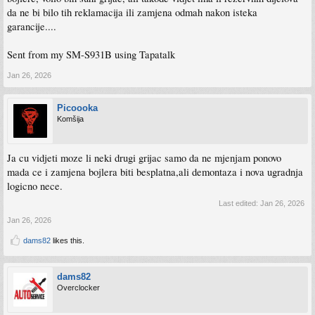
da ne bi bilo tih reklamacija ili zamjena odmah nakon isteka
garancije....
Sent from my SM-S931B using Tapatalk
Jan 26, 2026
Picoooka
Komšija
Ja cu vidjeti moze li neki drugi grijac samo da ne mjenjam ponovo
mada ce i zamjena bojlera biti besplatna,ali demontaza i nova ugradnja
logicno nece.
Last edited:
Jan 26, 2026
Jan 26, 2026
dams82
likes this.
dams82
Overclocker