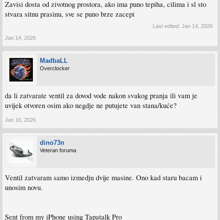
Zavisi dosta od zivotnog prostora, ako ima puno tepiha, cilima i sl sto
stvara sitnu prasinu, sve se puno brze zacepi
Last edited:
Jan 14, 2026
Jan 14, 2026
MadbaLL
Overclocker
da li zatvarate ventil za dovod vode nakon svakog pranja ili vam je
uvijek otvoren osim ako negdje ne putujete van stana/kuće?
Jan 16, 2026
dino73n
Veteran foruma
Ventil zatvaram samo izmedju dvije masine. Ono kad staru bacam i
unosim novu.
Sent from my iPhone using Tapatalk Pro