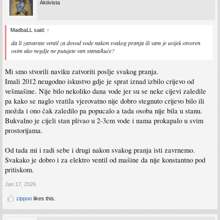
Aktivista
MadbaLL said:
↑
da li zatvarate ventil za dovod vode nakon svakog pranja ili vam je uvijek otvoren
osim ako negdje ne putujete van stana/kuće?
Mi smo stvorili naviku zatvoriti poslje svakog pranja.
Imali 2012 neugodno iskustvo gdje je sprat iznad izbilo crijevo od
vešmašine. Nije bilo nekoliko dana vode jer su se neke cijevi zaledile
pa kako se naglo vratila vjerovatno nije dobro stegnuto crijevo bilo ili
možda i ono čak zaledilo pa popucalo a tada osoba nije bila u stanu.
Bukvalno je cijeli stan plivao u 2-3cm vode i nama prokapalo u svim
prostorijama.
Od tada mi i radi sebe i drugi nakon svakog pranja isti zavrnemo.
Svakako je dobro i za elektro ventil od mašine da nije konstantno pod
pritiskom.
Jan 17, 2026
zippoo
likes this.