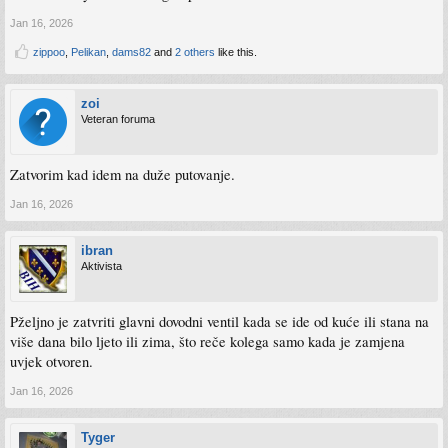
Jan 16, 2026
zippoo
,
Pelikan
,
dams82
and
2 others
like this.
zoi
Veteran foruma
Zatvorim kad idem na duže putovanje.
Jan 16, 2026
ibran
Aktivista
Pželjno je zatvriti glavni dovodni ventil kada se ide od kuće ili stana na
više dana bilo ljeto ili zima, što reče kolega samo kada je zamjena
uvjek otvoren.
Jan 16, 2026
Tyger