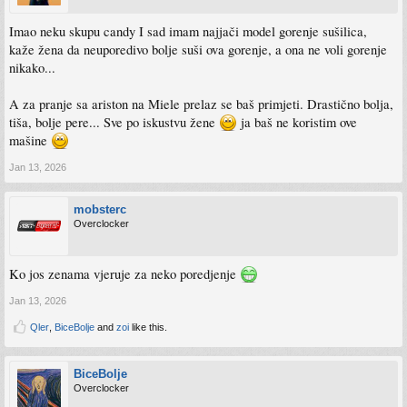
Imao neku skupu candy I sad imam najjači model gorenje sušilica,
kaže žena da neuporedivo bolje suši ova gorenje, a ona ne voli gorenje
nikako...
A za pranje sa ariston na Miele prelaz se baš primjeti. Drastično bolja,
tiša, bolje pere... Sve po iskustvu žene
ja baš ne koristim ove
mašine
Jan 13, 2026
mobsterc
Overclocker
Ko jos zenama vjeruje za neko poredjenje
Jan 13, 2026
Qler
,
BiceBolje
and
zoi
like this.
BiceBolje
Overclocker