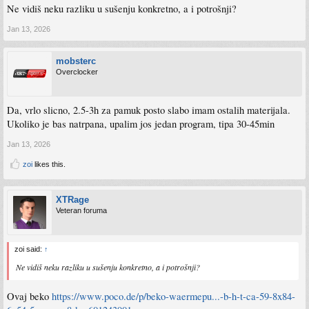
Ne vidiš neku razliku u sušenju konkretno, a i potrošnji?
Jan 13, 2026
mobsterc
Overclocker
Da, vrlo slicno, 2.5-3h za pamuk posto slabo imam ostalih materijala.
Ukoliko je bas natrpana, upalim jos jedan program, tipa 30-45min
Jan 13, 2026
zoi
likes this.
XTRage
Veteran foruma
zoi said:
↑
Ne vidiš neku razliku u sušenju konkretno, a i potrošnji?
Ovaj beko
https://www.poco.de/p/beko-waermepu...-b-h-t-ca-59-8x84-