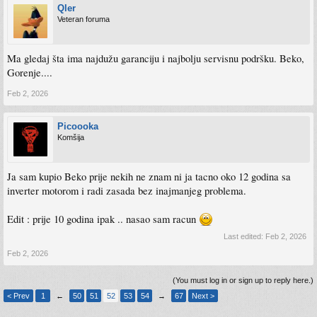
Qler
Veteran foruma
Ma gledaj šta ima najdužu garanciju i najbolju servisnu podršku. Beko,
Gorenje....
Feb 2, 2026
Picoooka
Komšija
Ja sam kupio Beko prije nekih ne znam ni ja tacno oko 12 godina sa
inverter motorom i radi zasada bez inajmanjeg problema.
Edit : prije 10 godina ipak .. nasao sam racun
Last edited:
Feb 2, 2026
Feb 2, 2026
(You must log in or sign up to reply here.)
< Prev
1
←
50
51
52
53
54
→
67
Next >