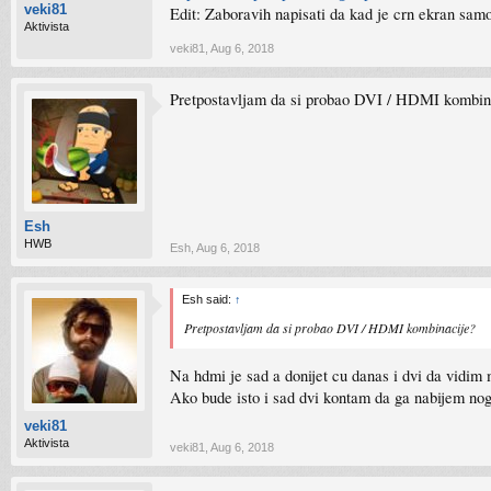
veki81
Edit: Zaboravih napisati da kad je crn ekran samo
Aktivista
veki81
,
Aug 6, 2018
Pretpostavljam da si probao DVI / HDMI kombin
Esh
HWB
Esh
,
Aug 6, 2018
Esh said:
↑
Pretpostavljam da si probao DVI / HDMI kombinacije?
Na hdmi je sad a donijet cu danas i dvi da vidim m
Ako bude isto i sad dvi kontam da ga nabijem nogo
veki81
Aktivista
veki81
,
Aug 6, 2018