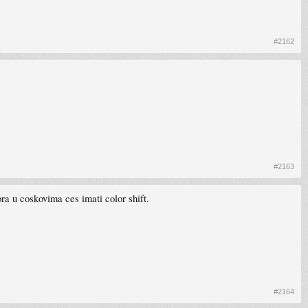
#2162
#2163
ora u coskovima ces imati color shift.
#2164