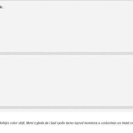
de.
obijes color shift. Meni izgleda da i kad sjedis tacno ispred monitora u coskovima ces imati col