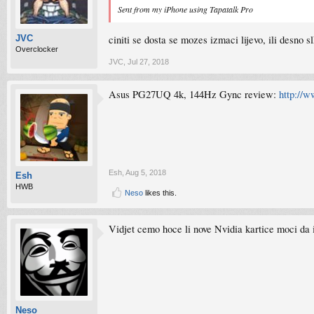
Sent from my iPhone using Tapatalk Pro
ciniti se dosta se mozes izmaci lijevo, ili desno 
JVC
Overclocker
JVC
,
Jul 27, 2018
Asus PG27UQ 4k, 144Hz Gync review:
http://w
Esh
,
Aug 5, 2018
Esh
HWB
Neso
likes this.
Vidjet cemo hoce li nove Nvidia kartice moci da
Neso