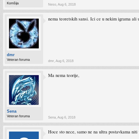
Komšija
Neso
,
Aug 6, 2018
nema teoretskih sansi. Ici ce u nekim igrama ali 
dmr
Veteran foruma
dmr
,
Aug 6, 2018
Ma nema teorije,
Sena
Veteran foruma
Sena
,
Aug 6, 2018
Hoce sto nece, samo ne na ultra postavkama niti