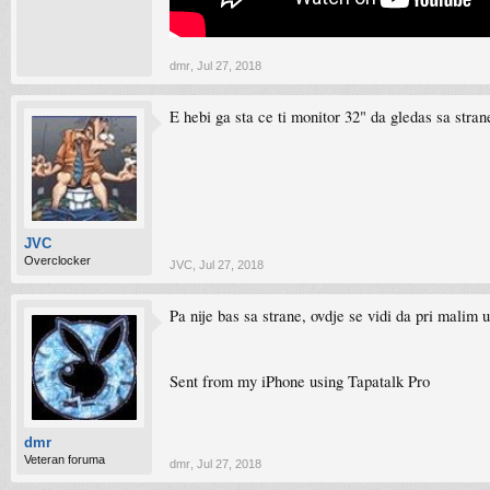
dmr
,
Jul 27, 2018
E hebi ga sta ce ti monitor 32" da gledas sa stran
JVC
Overclocker
JVC
,
Jul 27, 2018
Pa nije bas sa strane, ovdje se vidi da pri malim 
Sent from my iPhone using Tapatalk Pro
dmr
Veteran foruma
dmr
,
Jul 27, 2018