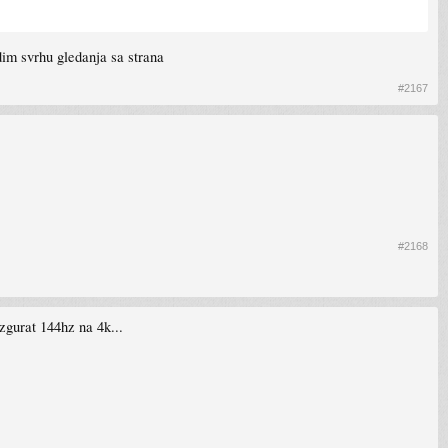
idim svrhu gledanja sa strana
#2167
#2168
zgurat 144hz na 4k...