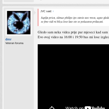
JVC said:
↑
Suplja prica, skinuo philips ips stavio aoc mwa, ugao gledan
se fino vidi ni blizu lose kao sto se pokusava prikazati.
Gledo sam neka videa prije par mjeseci kad sam ko
Evo ovaj video na 16:00 i 19:50 bas mi lose izgle
dmr
Veteran foruma