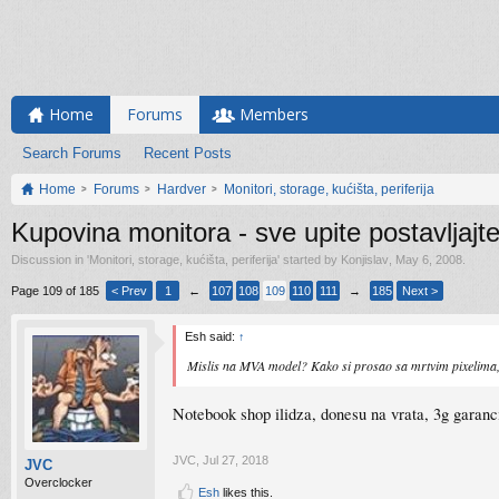
Home
Forums
Members
Search Forums
Recent Posts
Home
Forums
Hardver
Monitori, storage, kućišta, periferija
Kupovina monitora - sve upite postavljajt
Discussion in '
Monitori, storage, kućišta, periferija
' started by
Konjislav
,
May 6, 2008
.
Page 109 of 185
< Prev
1
←
107
108
109
110
111
→
185
Next >
Esh said:
↑
Mislis na MVA model? Kako si prosao sa mrtvim pixelima,
Notebook shop ilidza, donesu na vrata, 3g garanci
JVC
,
Jul 27, 2018
JVC
Overclocker
Esh
likes this.