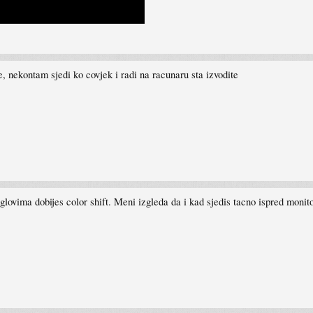
e, nekontam sjedi ko covjek i radi na racunaru sta izvodite
uglovima dobijes color shift. Meni izgleda da i kad sjedis tacno ispred monit