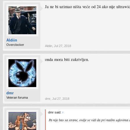
Ja ne bi uzimao ništa veće od 24 ako nije ultrawi
Aldiin
Overclocker
Aldiin
,
Jul 27, 2018
onda mora biti zakrivljen.
dmr
Veteran foruma
dmr
,
Jul 27, 2018
dmr said:
↑
Pa nije bas sa strane, ovdje se vidi da pri malim uglovima d