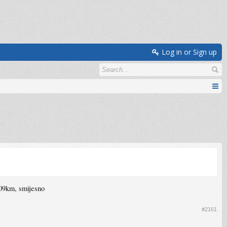
Log in or Sign up
409km, smijesno
#2161