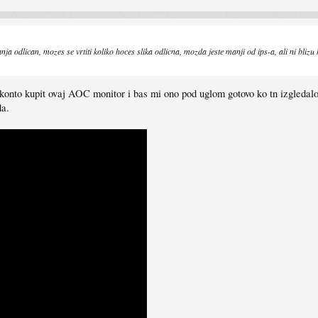
ja odlican, mozes se vrtiti koliko hoces slika odlicna, mozda jeste manji od ips-a, ali ni blizu 
nto kupit ovaj AOC monitor i bas mi ono pod uglom gotovo ko tn izgledalo, na
da.