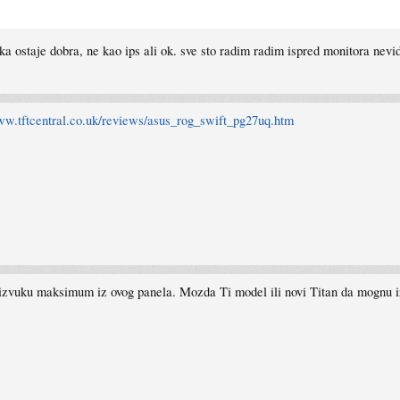
slka ostaje dobra, ne kao ips ali ok. sve sto radim radim ispred monitora nev
ww.tftcentral.co.uk/reviews/asus_rog_swift_pg27uq.htm
 izvuku maksimum iz ovog panela. Mozda Ti model ili novi Titan da mognu i