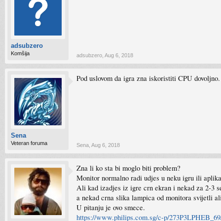
adsubzero
Komšija
adsubzero
,
Aug 6, 2018
Pod uslovom da igra zna iskoristiti CPU dovoljno.
Sena
Veteran foruma
Sena
,
Aug 6, 2018
Zna li ko sta bi moglo biti problem?
Monitor normalno radi udjes u neku igru ili aplika
Ali kad izadjes iz igre crn ekran i nekad za 2-3 
a nekad crna slika lampica od monitora svijetli a
U pitanju je ovo smece.
https://www.philips.com.sg/c-p/273P3LPHEB_69/