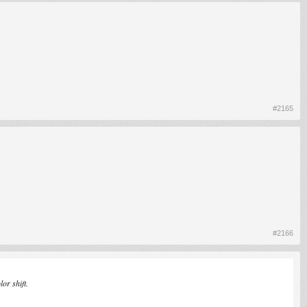
#2165
#2166
or shift.