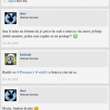
zippoo
likes this.
dmr
Veteran foruma
Ima li neko na forumu da je prico da radi u imtecu i da moze jeftinje
dobiti monitor, jedan sam zapiko al mi poskup!?
Oct 28, 2018
kolinsb
Veteran foruma
Radili su
@Piroman
i
@veki81
u Imtecu cini mi se.
Oct 28, 2018
dmr
Veteran foruma
Hvala, budem ih pito