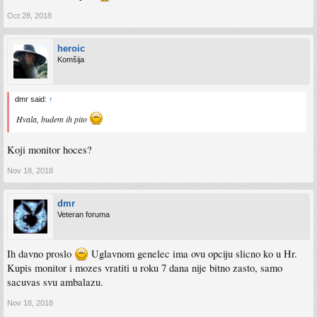
Oct 28, 2018
heroic
Komšija
dmr said:
↑
Hvala, budem ih pito
Koji monitor hoces?
Nov 18, 2018
dmr
Veteran foruma
Ih davno proslo
Uglavnom genelec ima ovu opciju slicno ko u Hr.
Kupis monitor i mozes vratiti u roku 7 dana nije bitno zasto, samo
sacuvas svu ambalazu.
Nov 18, 2018