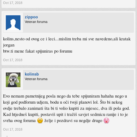
Oct 17, 2018
zippoo
Veteran foruma
kolins,nesto od ovog ce i leci...mislim treba mi sve navedeno,ali kratak
jorgan
btw.ti mene fakat spijuniras po forumu
Oct 17, 2018
kolinsb
Veteran foruma
Evo nemam pametnijeg posla nego da tebe spijuniram hahaha nego u
koji god podforum udjem, bodu u oči tvoji planovi lol. Što bi nekog
ovdje trebalo zanimati šta bi ti volio kupiti za mjesec, dva ili pola god.
Kad htjedneš kupiti, postaviš upit i tražiš savjet sedmicu ranije i to je
svrha ovog foruma
želje i pozdravi su negdje drugo
Oct 17, 2018