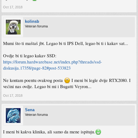
Oct 17, 2018
kolinsb
Veteran foruma
Mumi što ti maštaš jbt. Legao bi ti IPS Dell, legao bi ti i kakav sat...
Ovdje bi ti legao kakav SSD:
https://forum.hardwarebase.net/index.php?threads/ssd-
diskusija.17358/page-82#post-533823
Ne kontam poentu ovakvog posta
I meni bi legle dvije RTX2080. I
većini nas ovdje. Legao bi mi i Bugatti Veyron...
Oct 17, 2018
Sena
Veteran foruma
I meni bi kakva klinika, ali samo da mene ispituju.