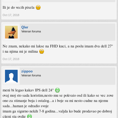
Ili je do vecih pixela
Oct 17, 2018
Qler
Veteran foruma
Ne znam, nekako mi lakse na FHD kuci, a na poslu imam dva dell 27''
i na njima mi je milina
Oct 17, 2018
zippoo
Veteran foruma
meni bi legao kakav IPS dell 24''
ovaj moj sto sada koristim,nesto mu se pokvaio osd ili kako se vec zove
ono za stimanje boja i ostalog...a i boje su mi nesto cudne na njemu
sada...haman je odradio svoje
imam ga sigurno nekih 7-8 godina...valjda ko bude prodavao po dobroj
cijeni sta ovdje