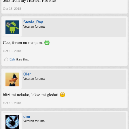
Sent from my Huawei P10 Plus
Oct 16, 2018
Stevie_Ray
Veteran foruma
Ccc, forum na manjem.
Oct 16, 2018
Esh
likes this.
Qler
Veteran foruma
blizi mi nekako, lakse mi gledati
Oct 16, 2018
dmr
Veteran foruma