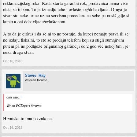
reklamacijskog roka. Kada starta garantni rok, prodavnica nema vise
nista sa tobom. To je izmedju tebe i ovlaštenog/dobavljaca. Druga je
stvar sto neke firme uzmu servisnu proceduru na sebe pa nosiš gdje si
kupio a oni dobavljacu/ovlaštenom.
A to da je cirkus i da se ni to ne postuje, da kupci nemaju prava ili se
ne izdaju fiskalni, to sto se prodaju telefoni koji su stigli sumnjivim
putem pa ne podliježe originalnoj garanciji od 2 god vec nekoj 6m.. je
neka druga stvar.
Oct 16, 2018
Stevie_Ray
Veteran foruma
dmr said:
↑
Ev sa PCExpert foruma
Hrvatska to ima po zakonu.
Oct 16, 2018