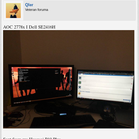
Qler
Veteran foruma
AOC 2778x I Dell SE2416H