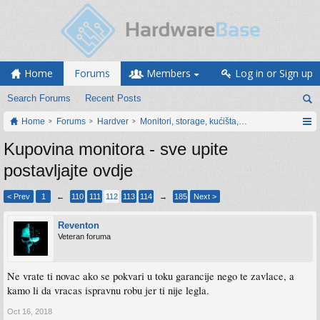
Home
Forums
Members
Log in or Sign up
Search Forums
Recent Posts
Home
Forums
Hardver
Monitori, storage, kućišta, periferija
Kupovina monitora - sve upite
postavljajte ovdje
< Prev
1
←
110
111
112
113
114
→
185
Next >
Reventon
Veteran foruma
Ne vrate ti novac ako se pokvari u toku garancije nego te zavlace, a
kamo li da vracas ispravnu robu jer ti nije legla.
Oct 16, 2018