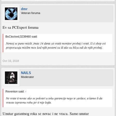
dmr
Veteran foruma
Ev sa PCExpert foruma
BsClocked;3238460 said:
Nemoj se puno mislit ,imas 14 dana za vratit monitor probaj i vrati .Uzi shop svi
preporucuju mislim mos kod njih posteni su ili ako su blizu odi do njih probaj.
Oct 16, 2018
NAILS
Moderator
Reventon said:
↑
Ne vrate ti novac ako se pokvari u toku garancije nego te zavlace, a kamo li da
vracas ispravnu robu jer ti nije legla.
Unutar garantnog roka se novac i ne vraca. Samo unutar