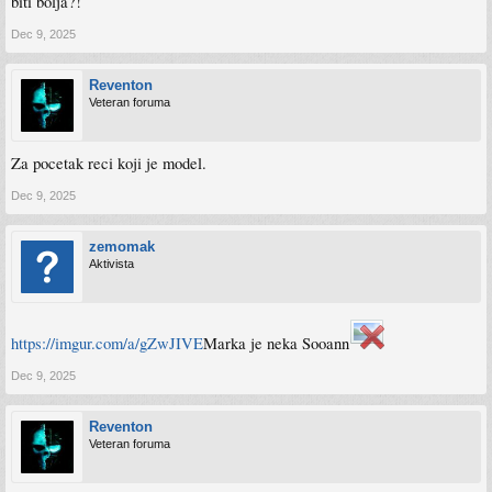
biti bolja?!
Dec 9, 2025
Reventon
Veteran foruma
Za pocetak reci koji je model.
Dec 9, 2025
zemomak
Aktivista
https://imgur.com/a/gZwJIVE
Marka je neka Sooann
Dec 9, 2025
Reventon
Veteran foruma