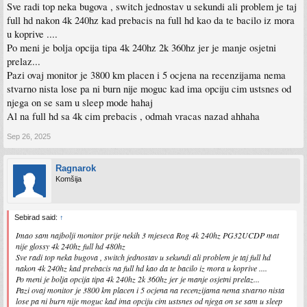
Sve radi top neka bugova , switch jednostav u sekundi ali problem je taj
full hd nakon 4k 240hz kad prebacis na full hd kao da te bacilo iz mora
u koprive ....
Po meni je bolja opcija tipa 4k 240hz 2k 360hz jer je manje osjetni
prelaz...
Pazi ovaj monitor je 3800 km placen i 5 ocjena na recenzijama nema
stvarno nista lose pa ni burn nije moguc kad ima opciju cim ustsnes od
njega on se sam u sleep mode hahaj
Al na full hd sa 4k cim prebacis , odmah vracas nazad ahhaha
Sep 26, 2025
Ragnarok
Komšija
Sebirad said:
↑
Imao sam najbolji monitor prije nekih 3 mjeseca Rog 4k 240hz PG32UCDP mat
nije glossy 4k 240hz full hd 480hz
Sve radi top neka bugova , switch jednostav u sekundi ali problem je taj full hd
nakon 4k 240hz kad prebacis na full hd kao da te bacilo iz mora u koprive ....
Po meni je bolja opcija tipa 4k 240hz 2k 360hz jer je manje osjetni prelaz...
Pazi ovaj monitor je 3800 km placen i 5 ocjena na recenzijama nema stvarno nista
lose pa ni burn nije moguc kad ima opciju cim ustsnes od njega on se sam u sleep