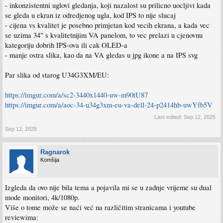
- inkonzistentni uglovi gledanja, koji nazalost su prilicno uocljivi kada
se gleda u ekran iz odredjenog ugla, kod IPS to nije slucaj
- cijena vs kvalitet je posebno primjetan kod vecih ekrana, a kada vec
se uzima 34" s kvalitetnijim VA panelom, to vec prelazi u cjenovnu
kategoriju dobrih IPS-ova ili cak OLED-a
- manje ostra slika, kao da na VA gledas u jpg ikone a na IPS svg
Par slika od starog U34G3XM/EU:
https://imgur.com/a/sc2-3440x1440-uw-m90tU87
https://imgur.com/a/aoc-34-u34g3xm-eu-va-dell-24-p2414hb-uwYfb5V
Last edited:
Sep 12, 2025
Sep 12, 2025
Ragnarok
Komšija
Izgleda da ovo nije bila tema a pojavila mi se u zadnje vrijeme su dual
mode monitori, 4k/1080p.
Više o tome može se naći već na različitim stranicama i youtube
reviewima: