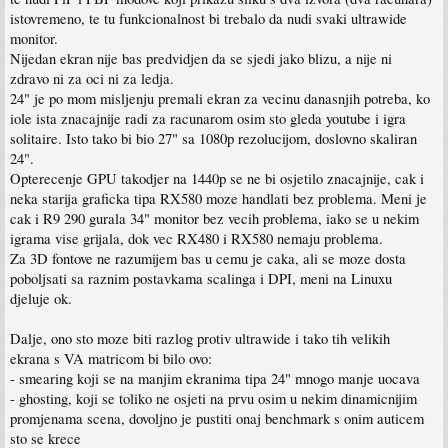
istovremeno, te tu funkcionalnost bi trebalo da nudi svaki ultrawide
monitor.
Nijedan ekran nije bas predvidjen da se sjedi jako blizu, a nije ni
zdravo ni za oci ni za ledja.
24" je po mom misljenju premali ekran za vecinu danasnjih potreba, ko
iole ista znacajnije radi za racunarom osim sto gleda youtube i igra
solitaire. Isto tako bi bio 27" sa 1080p rezolucijom, doslovno skaliran
24".
Opterecenje GPU takodjer na 1440p se ne bi osjetilo znacajnije, cak i
neka starija graficka tipa RX580 moze handlati bez problema. Meni je
cak i R9 290 gurala 34" monitor bez vecih problema, iako se u nekim
igrama vise grijala, dok vec RX480 i RX580 nemaju problema.
Za 3D fontove ne razumijem bas u cemu je caka, ali se moze dosta
poboljsati sa raznim postavkama scalinga i DPI, meni na Linuxu
djeluje ok.
Dalje, ono sto moze biti razlog protiv ultrawide i tako tih velikih
ekrana s VA matricom bi bilo ovo:
- smearing koji se na manjim ekranima tipa 24" mnogo manje uocava
- ghosting, koji se toliko ne osjeti na prvu osim u nekim dinamicnijim
promjenama scena, dovoljno je pustiti onaj benchmark s onim auticem
sto se krece