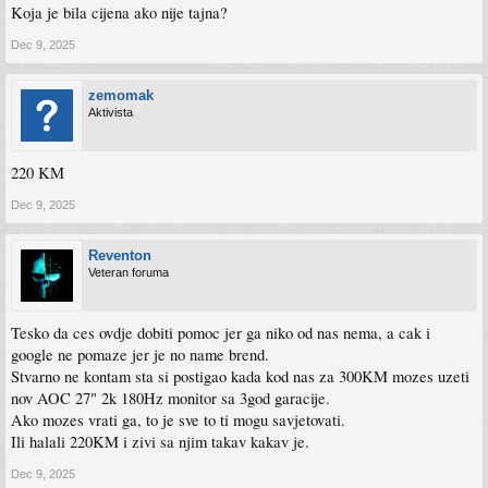
Koja je bila cijena ako nije tajna?
Dec 9, 2025
zemomak
Aktivista
220 KM
Dec 9, 2025
Reventon
Veteran foruma
Tesko da ces ovdje dobiti pomoc jer ga niko od nas nema, a cak i
google ne pomaze jer je no name brend.
Stvarno ne kontam sta si postigao kada kod nas za 300KM mozes uzeti
nov AOC 27" 2k 180Hz monitor sa 3god garacije.
Ako mozes vrati ga, to je sve to ti mogu savjetovati.
Ili halali 220KM i zivi sa njim takav kakav je.
Dec 9, 2025