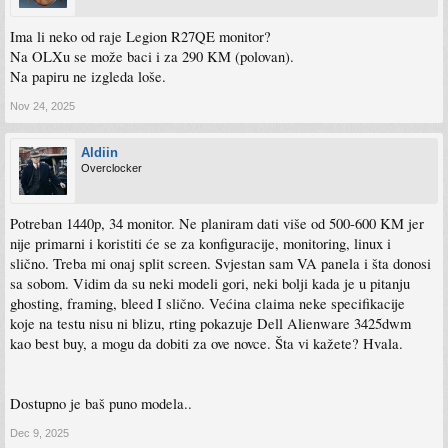
Ima li neko od raje Legion R27QE monitor?
Na OLXu se može baci i za 290 KM (polovan).
Na papiru ne izgleda loše.
Nov 24, 2025
Aldiin
Overclocker
Potreban 1440p, 34 monitor. Ne planiram dati više od 500-600 KM jer
nije primarni i koristiti će se za konfiguracije, monitoring, linux i
slično. Treba mi onaj split screen. Svjestan sam VA panela i šta donosi
sa sobom. Vidim da su neki modeli gori, neki bolji kada je u pitanju
ghosting, framing, bleed I slično. Većina claima neke specifikacije
koje na testu nisu ni blizu, rting pokazuje Dell Alienware 3425dwm
kao best buy, a mogu da dobiti za ove novce. Šta vi kažete? Hvala.
Dostupno je baš puno modela..
Dec 9, 2025