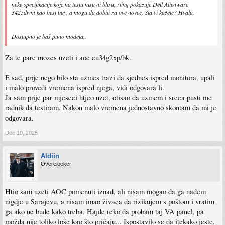
neke specifikacije koje na testu nisu ni blizu, rting pokazuje Dell Alienware
3425dwm kao best buy, a mogu da dobiti za ove novce. Šta vi kažete? Hvala.
Dostupno je baš puno modela..
Za te pare mozes uzeti i aoc cu34g2xp/bk.
E sad, prije nego bilo sta uzmes trazi da sjednes ispred monitora, upali
i malo provedi vremena ispred njega, vidi odgovara li.
Ja sam prije par mjeseci htjeo uzet, otisao da uzmem i sreca pusti me
radnik da testiram. Nakon malo vremena jednostavno skontam da mi je
odgovara.
Dec 10, 2025
Aldiin
Overclocker
Htio sam uzeti AOC pomenuti iznad, ali nisam mogao da ga nađem
nigdje u Sarajevu, a nisam imao živaca da rizikujem s poštom i vratim
ga ako ne bude kako treba. Hajde reko da probam taj VA panel, pa
možda nije toliko loše kao što pričaju... Ispostavilo se da itekako jeste.