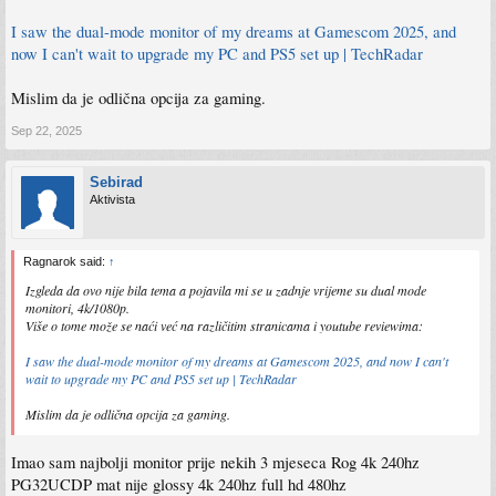
I saw the dual-mode monitor of my dreams at Gamescom 2025, and
now I can't wait to upgrade my PC and PS5 set up | TechRadar
Mislim da je odlična opcija za gaming.
Sep 22, 2025
Sebirad
Aktivista
Ragnarok said:
↑
Izgleda da ovo nije bila tema a pojavila mi se u zadnje vrijeme su dual mode
monitori, 4k/1080p.
Više o tome može se naći već na različitim stranicama i youtube reviewima:
I saw the dual-mode monitor of my dreams at Gamescom 2025, and now I can't
wait to upgrade my PC and PS5 set up | TechRadar
Mislim da je odlična opcija za gaming.
Imao sam najbolji monitor prije nekih 3 mjeseca Rog 4k 240hz
PG32UCDP mat nije glossy 4k 240hz full hd 480hz