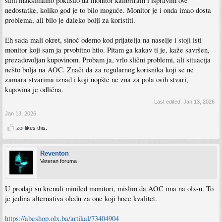
sam maksimalno pokušao da monitor kalibriram i ispravim ove
nedostatke, koliko god je to bilo moguće. Monitor je i onda imao dosta
problema, ali bilo je daleko bolji za koristiti.
Eh sada mali okret, sinoć odemo kod prijatelja na naselje i stoji isti
monitor koji sam ja prvobitno htio. Pitam ga kakav ti je, kaže savršen,
prezadovoljan kupovinom. Probam ja, vrlo slični problemi, ali situacija
nešto bolja na AOC. Znači da za regularnog korisnika koji se ne
zamara stvarima iznad i koji uopšte ne zna za pola ovih stvari,
kupovina je odlična.
Last edited:
Jan 13, 2026
Jan 13, 2026
zoi
likes this.
Reventon
Veteran foruma
U prodaji su krenuli miniled monitori, mislim da AOC ima na olx-u. To
je jedina alternativa oledu za one koji hoce kvalitet.
https://abcshop.olx.ba/artikal/73404904