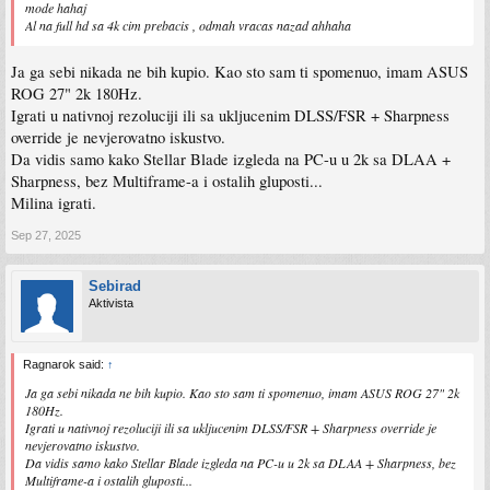
mode hahaj
Al na full hd sa 4k cim prebacis , odmah vracas nazad ahhaha
Ja ga sebi nikada ne bih kupio. Kao sto sam ti spomenuo, imam ASUS
ROG 27" 2k 180Hz.
Igrati u nativnoj rezoluciji ili sa ukljucenim DLSS/FSR + Sharpness
override je nevjerovatno iskustvo.
Da vidis samo kako Stellar Blade izgleda na PC-u u 2k sa DLAA +
Sharpness, bez Multiframe-a i ostalih gluposti...
Milina igrati.
Sep 27, 2025
Sebirad
Aktivista
Ragnarok said:
↑
Ja ga sebi nikada ne bih kupio. Kao sto sam ti spomenuo, imam ASUS ROG 27" 2k
180Hz.
Igrati u nativnoj rezoluciji ili sa ukljucenim DLSS/FSR + Sharpness override je
nevjerovatno iskustvo.
Da vidis samo kako Stellar Blade izgleda na PC-u u 2k sa DLAA + Sharpness, bez
Multiframe-a i ostalih gluposti...