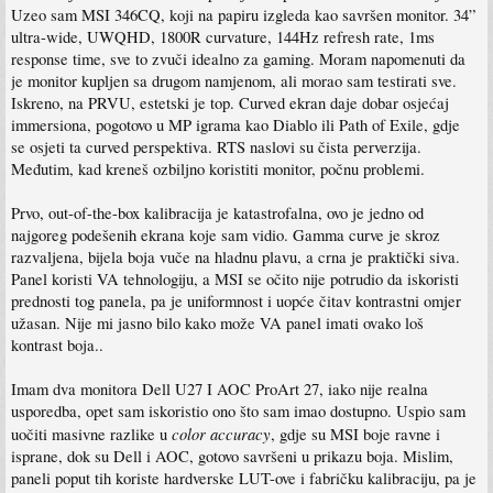
Uzeo sam MSI 346CQ, koji na papiru izgleda kao savršen monitor. 34”
ultra-wide, UWQHD, 1800R curvature, 144Hz refresh rate, 1ms
response time, sve to zvuči idealno za gaming. Moram napomenuti da
je monitor kupljen sa drugom namjenom, ali morao sam testirati sve.
Iskreno, na PRVU, estetski je top. Curved ekran daje dobar osjećaj
immersiona, pogotovo u MP igrama kao Diablo ili Path of Exile, gdje
se osjeti ta curved perspektiva. RTS naslovi su čista perverzija.
Međutim, kad kreneš ozbiljno koristiti monitor, počnu problemi.
Prvo, out-of-the-box kalibracija je katastrofalna, ovo je jedno od
najgoreg podešenih ekrana koje sam vidio. Gamma curve je skroz
razvaljena, bijela boja vuče na hladnu plavu, a crna je praktički siva.
Panel koristi VA tehnologiju, a MSI se očito nije potrudio da iskoristi
prednosti tog panela, pa je uniformnost i uopće čitav kontrastni omjer
užasan. Nije mi jasno bilo kako može VA panel imati ovako loš
kontrast boja..
Imam dva monitora Dell U27 I AOC ProArt 27, iako nije realna
usporedba, opet sam iskoristio ono što sam imao dostupno. Uspio sam
color accuracy
uočiti masivne razlike u
, gdje su MSI boje ravne i
isprane, dok su Dell i AOC, gotovo savršeni u prikazu boja. Mislim,
paneli poput tih koriste hardverske LUT-ove i fabričku kalibraciju, pa je