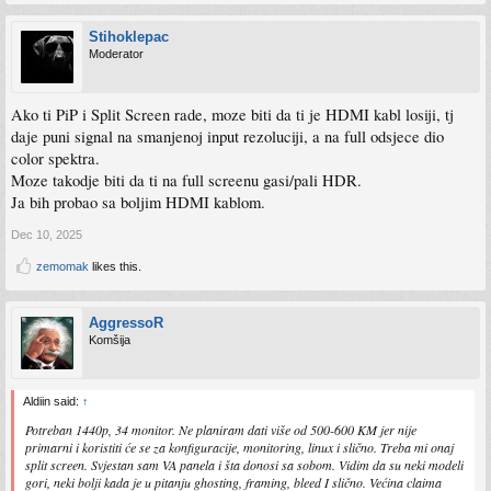
Stihoklepac
Moderator
Ako ti PiP i Split Screen rade, moze biti da ti je HDMI kabl losiji, tj
daje puni signal na smanjenoj input rezoluciji, a na full odsjece dio
color spektra.
Moze takodje biti da ti na full screenu gasi/pali HDR.
Ja bih probao sa boljim HDMI kablom.
Dec 10, 2025
zemomak
likes this.
AggressoR
Komšija
Aldiin said:
↑
Potreban 1440p, 34 monitor. Ne planiram dati više od 500-600 KM jer nije
primarni i koristiti će se za konfiguracije, monitoring, linux i slično. Treba mi onaj
split screen. Svjestan sam VA panela i šta donosi sa sobom. Vidim da su neki modeli
gori, neki bolji kada je u pitanju ghosting, framing, bleed I slično. Većina claima