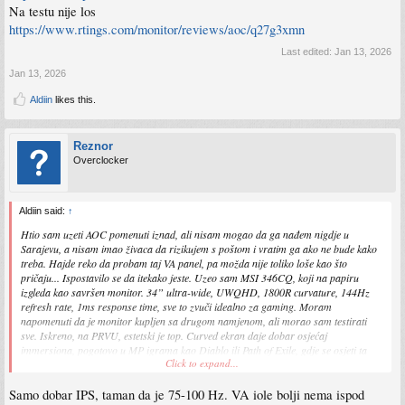
Na testu nije los
https://www.rtings.com/monitor/reviews/aoc/q27g3xmn
Last edited:
Jan 13, 2026
Jan 13, 2026
Aldiin
likes this.
Reznor
Overclocker
Aldiin said:
↑
Htio sam uzeti AOC pomenuti iznad, ali nisam mogao da ga nađem nigdje u
Sarajevu, a nisam imao živaca da rizikujem s poštom i vratim ga ako ne bude kako
treba. Hajde reko da probam taj VA panel, pa možda nije toliko loše kao što
pričaju... Ispostavilo se da itekako jeste. Uzeo sam MSI 346CQ, koji na papiru
izgleda kao savršen monitor. 34” ultra-wide, UWQHD, 1800R curvature, 144Hz
refresh rate, 1ms response time, sve to zvuči idealno za gaming. Moram
napomenuti da je monitor kupljen sa drugom namjenom, ali morao sam testirati
sve. Iskreno, na PRVU, estetski je top. Curved ekran daje dobar osjećaj
immersiona, pogotovo u MP igrama kao Diablo ili Path of Exile, gdje se osjeti ta
Click to expand...
curved perspektiva. RTS naslovi su čista perverzija. Međutim, kad kreneš ozbiljno
koristiti monitor, počnu problemi.
Samo dobar IPS, taman da je 75-100 Hz. VA iole bolji nema ispod