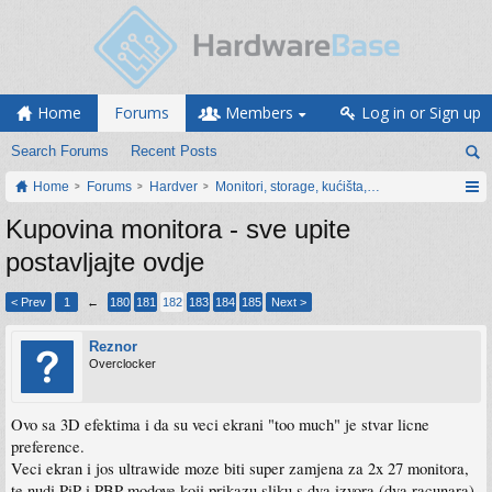
Home
Forums
Members
Log in or Sign up
Search Forums
Recent Posts
Home
Forums
Hardver
Monitori, storage, kućišta, periferija
Kupovina monitora - sve upite
postavljajte ovdje
< Prev
1
←
180
181
182
183
184
185
Next >
Reznor
Overclocker
Ovo sa 3D efektima i da su veci ekrani "too much" je stvar licne
preference.
Veci ekran i jos ultrawide moze biti super zamjena za 2x 27 monitora,
te nudi PiP i PBP modove koji prikazu sliku s dva izvora (dva racunara)