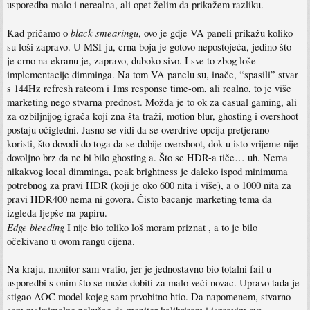
usporedba malo i nerealna, ali opet želim da prikažem razliku.
black smearingu
Kad pričamo o
, ovo je gdje VA paneli prikažu koliko
su loši zapravo. U MSI-ju, crna boja je gotovo nepostojeća, jedino što
je crno na ekranu je, zapravo, duboko sivo. I sve to zbog loše
implementacije dimminga. Na tom VA panelu su, inače, “spasili” stvar
s 144Hz refresh rateom i 1ms response time-om, ali realno, to je više
marketing nego stvarna prednost. Možda je to ok za casual gaming, ali
za ozbiljnijog igrača koji zna šta traži, motion blur, ghosting i overshoot
postaju očigledni. Jasno se vidi da se overdrive opcija pretjerano
koristi, što dovodi do toga da se dobije overshoot, dok u isto vrijeme nije
dovoljno brz da ne bi bilo ghosting a. Što se HDR-a tiče… uh. Nema
nikakvog local dimminga, peak brightness je daleko ispod minimuma
potrebnog za pravi HDR (koji je oko 600 nita i više), a o 1000 nita za
pravi HDR400 nema ni govora. Čisto bacanje marketing tema da
izgleda ljepše na papiru.
Edge bleeding
I nije bio toliko loš moram priznat , a to je bilo
očekivano u ovom rangu cijena.
Na kraju, monitor sam vratio, jer je jednostavno bio totalni fail u
usporedbi s onim što se može dobiti za malo veći novac. Upravo tada je
stigao AOC model kojeg sam prvobitno htio. Da napomenem, stvarno