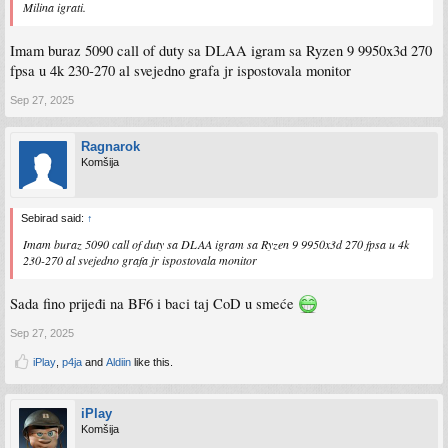
Milina igrati.
Imam buraz 5090 call of duty sa DLAA igram sa Ryzen 9 9950x3d 270
fpsa u 4k 230-270 al svejedno grafa jr ispostovala monitor
Sep 27, 2025
Ragnarok
Komšija
Sebirad said:
↑
Imam buraz 5090 call of duty sa DLAA igram sa Ryzen 9 9950x3d 270 fpsa u 4k
230-270 al svejedno grafa jr ispostovala monitor
Sada fino prijeđi na BF6 i baci taj CoD u smeće
Sep 27, 2025
iPlay
,
p4ja
and
Aldiin
like this.
iPlay
Komšija