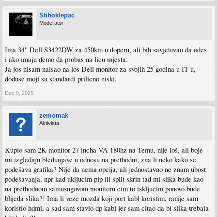
Stihoklepac
Moderator
Ima 34" Dell S3422DW za 450km u doperu, ali bih savjetovao da odes
i ako imaju demo da probas na licu mjesta.
Ja jos nisam naisao na los Dell monitor za svojih 25 godina u IT-u,
doduse moji su standardi prilicno niski.
Dec 9, 2025
zemomak
Aktivista
Kupio sam 2K monitor 27 incha VA 180hz na Temu, nije loš, ali boje
mi izgledaju bledunjave u odnosu na prethodni, zna li neko kako se
podešava grafika? Nije da nema opcija, ali jednostavno ne znam ubost
podešavanja, npr kad ukljucim pip ili split skrin tad mi slika bude kao
na prethodnom samusngovom monitoru cim to iskljucim ponovo bude
blijeda slika?! Ima li veze mozda koji port kabl koristim, ranije sam
koristio hdmi, a sad sam stavio dp kabl jer sam citao da bi slika trebala