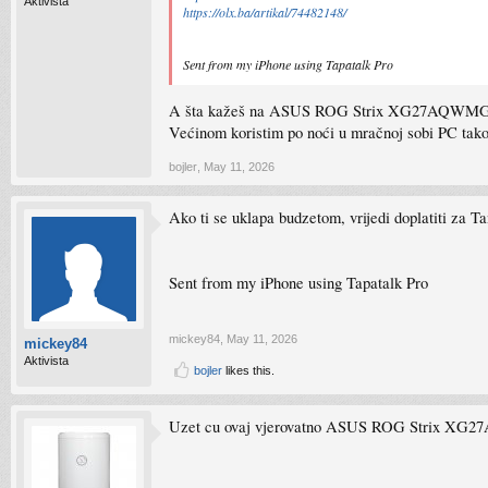
Aktivista
https://olx.ba/artikal/74482148/
Sent from my iPhone using Tapatalk Pro
A šta kažeš na ASUS ROG Strix XG27AQWM
Većinom koristim po noći u mračnoj sobi PC tako d
bojler
,
May 11, 2026
Ako ti se uklapa budzetom, vrijedi doplatiti za 
Sent from my iPhone using Tapatalk Pro
mickey84
,
May 11, 2026
mickey84
Aktivista
bojler
likes this.
Uzet cu ovaj vjerovatno ASUS ROG Strix XG27AQW