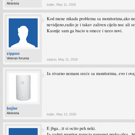
Aktivista
bojler
,
May 11, 2026
Kod mene nikada problema sa monitorima,ako ne 
nevidjeno,radio je i takav zaliven cijelu noc ali
Kasnije sam ga bacio u smece i uzeo novi.
zippoo
Veteran foruma
zippoo
,
May 11, 2026
Ja stvarno nemam sreće sa monitorima, evo i ovaj
bojler
Aktivista
bojler
,
May 13, 2026
E jbga...ti si ocito peh neki.
Ja zadnji monitor narucio napamet preko olxa...bio