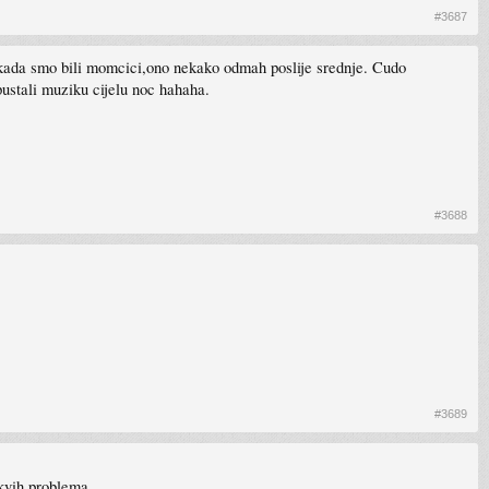
#3687
kada smo bili momcici,ono nekako odmah poslije srednje. Cudo
pustali muziku cijelu noc hahaha.
#3688
#3689
akvih problema.