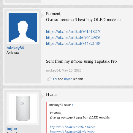
Po meni,
Ovo su trenutno 3 best buy OLED modela:
https://olx.ba/artikal/76151827/
https://olx.ba/artikal/67642985/
https://olx.ba/artikal/74482148/
mickey84
Aktivista
Sent from my iPhone using Tapatalk Pro
mickey84
,
May 10, 2026
zoi
and
bojler
like this.
Hvala
mickey84 said:
↑
Po meni,
Ovo su trenutno 3 best buy OLED modela:
https://olx.ba/artikal/76151827/
bojler
https://olx.ba/artikal/67642985/