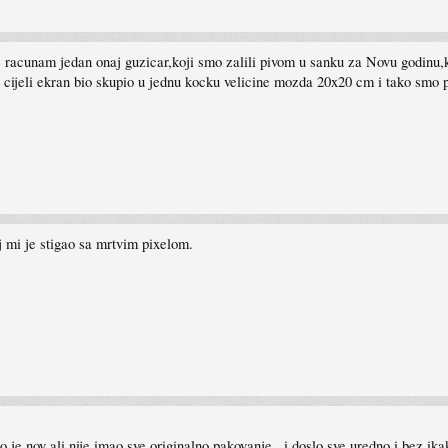
racunam jedan onaj guzicar,koji smo zalili pivom u sanku za Novu godinu,
 se cijeli ekran bio skupio u jednu kocku velicine mozda 20x20 cm i tako smo 
 mi je stigao sa mrtvim pixelom.
 je nov ali nije imao sve originalno pakovanje...i doslo sve uredno i bez ik