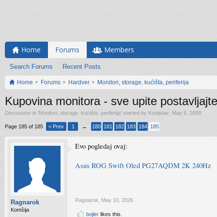
Home
Forums
Members
Search Forums
Recent Posts
Home
Forums
Hardver
Monitori, storage, kućišta, periferija
Kupovina monitora - sve upite postavljajt
Discussion in '
Monitori, storage, kućišta, periferija
' started by
Konjislav
,
May 6, 2008
.
Page 185 of 185
< Prev
1
←
180
181
182
183
184
185
Evo pogledaj ovaj:
Asus ROG Swift Oled PG27AQDM 2K 240Hz
Ragnarok
,
May 10, 2026
Ragnarok
Komšija
bojler
likes this.