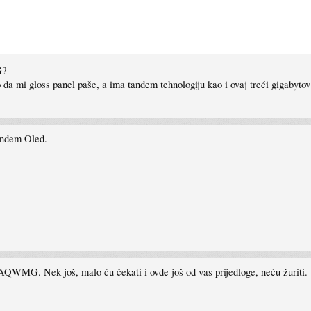
G?
a mi gloss panel paše, a ima tandem tehnologiju kao i ovaj treći gigabytov k
Tandem Oled.
MG. Nek još, malo ću čekati i ovde još od vas prijedloge, neću žuriti.