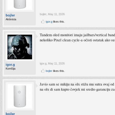
bojler
,
May 11, 2026
bojler
Aktivista
igor.g
likes this.
Tandem oled monitori imaju jailbars/vertical bandi
nekoliko Pixel clean cycle-a očisti ostatak ako s
igor.g
,
May 11, 2026
igor.g
Komšija
bojler
likes this.
Javio sam se mikiju na olx stižu mu sutra ovaj od
na olx di sam kupio čovjek mi sredio garanciju za 
bojler