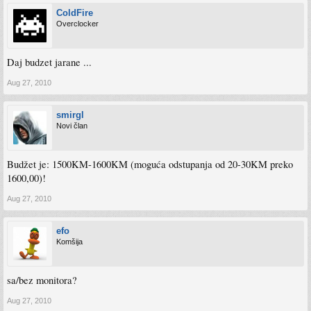
ColdFire
Overclocker
Daj budzet jarane ...
Aug 27, 2010
smirgl
Novi član
Budžet je: 1500KM-1600KM (moguća odstupanja od 20-30KM preko
1600,00)!
Aug 27, 2010
efo
Komšija
sa/bez monitora?
Aug 27, 2010