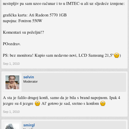
nestrpljiv pa sam uzeo računar i to u IMTEC-u ali uz sljedeće izmjene:
grafička karta: Ati Radeon 5770 1GB
napojna: Foxtron 550W
Komentari su poželjni!?
POozdrav.
PS: bez monitora! Kupio sam nedavno novi, LCD Samsung 21,5"
)
Sep 1, 2010
selvin
Moderator
A sta je falilo drugoj konfi, samo da je bila s brand napojnom. Ipak 4
jezgre su 4 jezgre
Al' gotovo je sad, sretno s konfom
Sep 1, 2010
smirgl