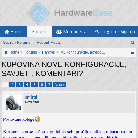
Home
Forums
Members
Log in or Sign up
Search Forums
Recent Posts
Home
Forums
Hardver
PC konfiguracije, notebook računari, servis
KUPOVINA NOVE KONFIGURACIJE,
SAVJETI, KOMENTARI?
1
2
3
4
5
6
7
Next >
smirgl
Novi član
Poštovane kolege
Konačno sam se našao u prilici da sebi priuštim solidan računar nakon
dugo vremena...imam dileme pa bih volio da mi malo razbistrite