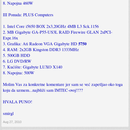
8. Napojna 460W
III Ponuda: PLUS Computers
1. Intel Core i5650 BOX 2x3,20GHz 4MB L3 Sck.1156
2. MB Gigabyte GA-P55-US3L RAID Firewire GLAN 2xPCI-
Expr.16x
5750
3. Grafika: Ati Radeon VGA Gigabyte HD
4. RAM: 2x2GB Kingston DDR3 1333MHz
5. 500GB HDD
6. LG DVD/RW
7. Kućište: Gigabyte LUXO X140
8. Napojna: 500W
Molim Vas za konkretne komentare jer sam se već zapetljao oko toga
koju da uzmem...najbliži sam IMTEC-ovoj!!??
HVALA PUNO!
smirgl
Aug 27, 2010