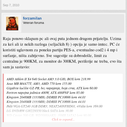
Sep 7, 2010
forzamilan
Veteran foruma
Raja ponovo sklapam pc ali ovaj puta jednom drugom prijatelju. Uzima
za keš ali iz nekih razloga (seljačkih 8) ) opcija je samo imtec. PC će
koristiti uglavnom za poneku partiju PES-a, eventualno cod2 i 4 mp i
surfanje, ništa zahtjevno. Sve sugestije su dobrodošle, limit za
centralnu je 900KM, za monitor do 300KM, periferije ne treba, evo šta
sam ja sastavio:
AMD Athlon II X4 640 Socket AM3 3.0 GHz BOX kom 218.99
Asus MB M4A77T; AM3, AMD 770 kom 155.00
Gigabyte kućište GZ-PB, bez napajanja, boja crna, ATX kom 60.00
Fortron napojna jedinica 400W, ATX-400PNF kom 85.00
Kingston 2048MB 1333MHz DDRIII PC10666 kom 44.01
Kingston 2048MB 1333MHz DDRIII PC10666 kom 44.01
Palit VGA GT240 1GB DDR3; NEAT240NFHD01, nVidia kom 169.00
LG DVD/RW GH22NS50 black SATA kom 38.00
WD Caviar 500 GB; WD5000AAKS; 16MB SATA2 kom 90.00
Click to expand...
LG W2246S-BF LCD Monitor kom 309.02