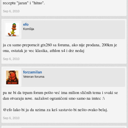
receptu "jaran" i "hitno".
Sep 6, 2010
efo
Komšija
ja cu samo preporucit gtx260 sa foruma, ako nije prodana, 200km je
ona, ostatak je vec klasika, athlon x4 i drz nedaj
Sep 6, 2010
forzamilan
Veteran foruma
pa ne bi da trpam forum pošto već ima milion sličnih tema i svaki se
dan otvaraju nove. nažalost ograničeni smo samo na imtec :\
@efo lako bi ja da uzima za keš sastavio bi nešto ovako belaj.
Sep 6, 2010