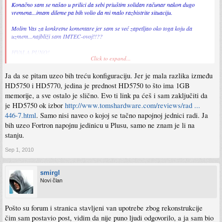
Konačno sam se našao u prilici da sebi priuštim solidan računar nakon dugo
vremena...imam dileme pa bih volio da mi malo razbistrite situaciju.
Molim Vas za konkretne komentare jer sam se već zapetljao oko toga koju da
uzmem...najbliži sam IMTEC-ovoj!!??
HVALA PUNO!
Click to expand...
smirgl
Ja da se pitam uzeo bih treću konfiguraciju. Jer je mala razlika između
HD5750 i HD5770, jedina je prednost HD5750 to što ima 1GB
memorije, a sve ostalo je slično. Evo ti link pa ćeš i sam zaključiti da
je HD5750 ok izbor
http://www.tomshardware.com/reviews/rad ...
446-7.html
. Samo nisi naveo o kojoj se tačno napojnoj jednici radi. Ja
bih uzeo Fortron napojnu jedinicu u Plusu, samo ne znam je li na
stanju.
Sep 1, 2010
smirgl
Novi član
Pošto su forum i stranica stavljeni van upotrebe zbog rekonstrukcije
čim sam postavio post, vidim da nije puno ljudi odgovorilo, a ja sam bio