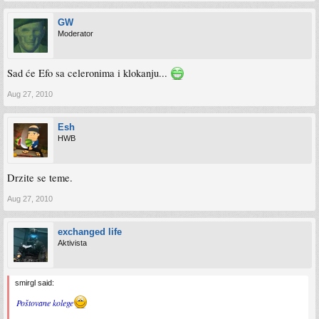
GW
Moderator
Sad će Efo sa celeronima i klokanju...
Aug 27, 2010
Esh
HWB
Drzite se teme.
Aug 27, 2010
exchanged life
Aktivista
smirgl said:
Poštovane kolege