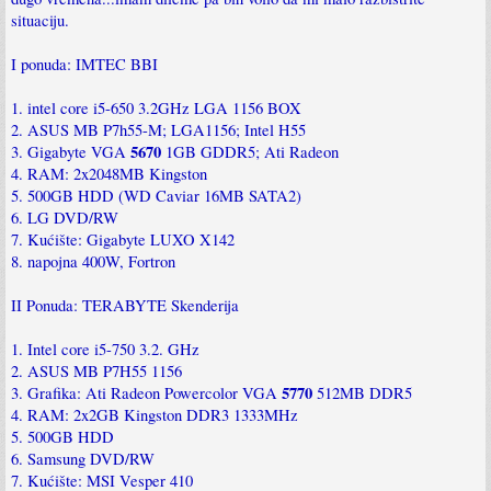
situaciju.
I ponuda: IMTEC BBI
1. intel core i5-650 3.2GHz LGA 1156 BOX
2. ASUS MB P7h55-M; LGA1156; Intel H55
5670
3. Gigabyte VGA
1GB GDDR5; Ati Radeon
4. RAM: 2x2048MB Kingston
5. 500GB HDD (WD Caviar 16MB SATA2)
6. LG DVD/RW
7. Kućište: Gigabyte LUXO X142
8. napojna 400W, Fortron
II Ponuda: TERABYTE Skenderija
1. Intel core i5-750 3.2. GHz
2. ASUS MB P7H55 1156
5770
3. Grafika: Ati Radeon Powercolor VGA
512MB DDR5
4. RAM: 2x2GB Kingston DDR3 1333MHz
5. 500GB HDD
6. Samsung DVD/RW
7. Kućište: MSI Vesper 410