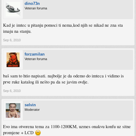
dino73n
Veteran foruma
Kad je imtec u pitanju pomoci ti nema,kod njih se nikad ne zna sta
imaju na stanju.
Sep 6, 2010
forzamilan
Veteran foruma
baš sam to htio napisati. najbolje je da odemo do imteca i vidimo is
prve ruke katalog ili nešto pa da se javim ovdje.
Sep 6, 2010
selvin
Moderator
Evo ima otvorena tema za 1100-1200KM, uzmes onakvu konfu uz sitne
promjene + LCD