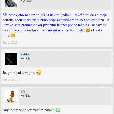
Novi član
Ma posavjetovao sam se još sa nekim ljudima i rekoše mi da za moje
potrebe neću dobiti ništa puno bolje ako uzmem i5-750 umjesto 650...A
i ovako sam premašio svoj prvobitni budžet pofino tako da...nadam se
da će i ovo biti dovoljno...ipak nisam neki profesionalac
) Hvala
drug!
Sep 1, 2010
extibo
Komšija
Jezgri nikad dovoljno.
Sep 2, 2010
efo
Komšija
tvoje potrebe ce vremenom porasti