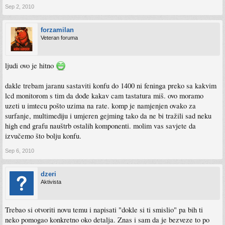
Sep 2, 2010
forzamilan
Veteran foruma
ljudi ovo je hitno
dakle trebam jaranu sastaviti konfu do 1400 ni feninga preko sa kakvim
lcd monitorom s tim da dođe kakav cam tastatura miš. ovo moramo
uzeti u imtecu pošto uzima na rate. komp je namjenjen ovako za
surfanje, multimediju i umjeren gejming tako da ne bi tražili sad neku
high end grafu nauštrb ostalih komponenti. molim vas savjete da
izvučemo što bolju konfu.
Sep 6, 2010
dzeri
Aktivista
Trebao si otvoriti novu temu i napisati "dokle si ti smislio" pa bih ti
neko pomogao konkretno oko detalja. Znas i sam da je bezveze to po