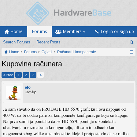
Home
Forums
Members
Log in or Sign up
Search Forums
Recent Posts
Home
Forums
Oglasi
Računari i komponente
Kupovina računara
< Prev
1
2
3
4
efo
Komšija
Ja sam shvatio da on PRODAJE HD 5570 graficku i ovu napojnu od
400 W, da bi dodao pare za komponente konfiguracije koja se kupuje.
Na prvu sam i ja pomislio da se HD 5570 pominje u kontekstu
ubacivanja u razmatranu konfiguraciju, ali sam to odbacio kao
mogucnost zbog velike apsurdnosti te ideje i pretpostavio da se radi o