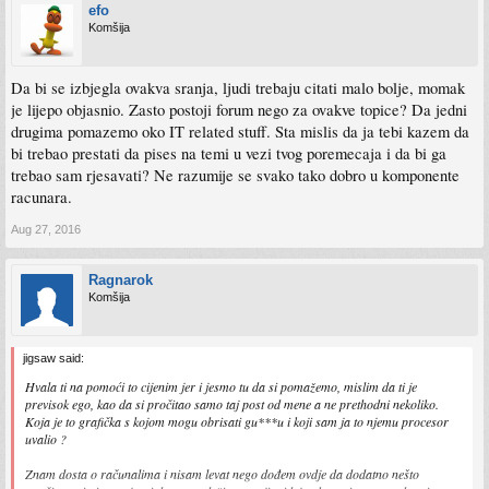
efo
Komšija
Da bi se izbjegla ovakva sranja, ljudi trebaju citati malo bolje, momak
je lijepo objasnio. Zasto postoji forum nego za ovakve topice? Da jedni
drugima pomazemo oko IT related stuff. Sta mislis da ja tebi kazem da
bi trebao prestati da pises na temi u vezi tvog poremecaja i da bi ga
trebao sam rjesavati? Ne razumije se svako tako dobro u komponente
racunara.
Aug 27, 2016
Ragnarok
Komšija
jigsaw said:
Hvala ti na pomoći to cijenim jer i jesmo tu da si pomažemo, mislim da ti je
previsok ego, kao da si pročitao samo taj post od mene a ne prethodni nekoliko.
Koja je to grafička s kojom mogu obrisati gu***u i koji sam ja to njemu procesor
uvalio ?
Znam dosta o računalima i nisam levat nego dođem ovdje da dodatno nešto