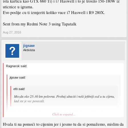
ista kartica kao GTX 660 Ti) i i7 Haswell i to je trosilo 150-180W iz
uticnice u igrama.
Evo poslije cu ti izmjeriti koliko vuce i7 Haswell i R9 280X.
Sent from my Redmi Note 3 using Tapatalk
Aug 27, 2016
jigsaw
Aktivista
Ragnarok said:
jigsaw said:
efo said:
Mozda oko 25-30 km polovna. Probaj ubaciti i neki jeftiniji ssd u tu cijenu,
kad ste je vec povecali.
Svakako ćemo probati i za ssd-om ali tek naredni mjesec sad mu nije to
Click to expand...
prioritet jer treba uzeti napajanje i GPU to će za 10-15 dana, hm ja mislio ta
HD 5570 više košta.
Hvala ti na pomoći to cijenim jer i jesmo tu da si pomažemo, mislim da
Click to expand...