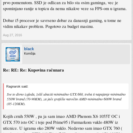
prvo pomenutom. SSD je odlican za bilo sta osim gaminga, vec je
spominjano ranije u topicu da nema nikakve veze sa FPS-om u igrama.
Dobar i5 procesor je savrseno dobar za danasnji gaming, u tome ne
vidim nikakav problem. Pogotovo za budget masinu.
Aug 27, 2016
black
Komšija
Re: RE: Re: Kupovina računara
Ragnarok said:
Sve to divno izgleda, želiš ubaciti minimalno GTX 660, treba ti napajanje minimalno
550W brand (70-90KM), za jače grafičke naročito AMD minimalno 600W brand
(85-120KM).
Kojih crnih 550W , pa ja sam imao AMD Phenom X6 1055T OC i
GTX 570 isto OC i toje pod Prime95 i Furmarkom vuklo 480W iz
uticnice. U igrama oko 280W vuklo. Nedavno sam imao GTX 760 (