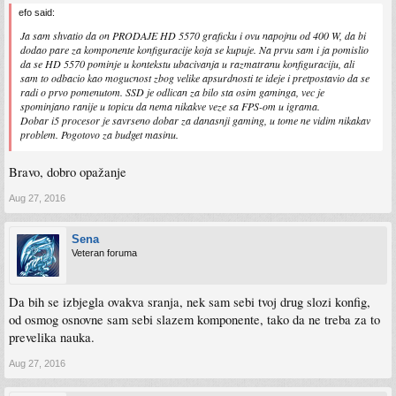
priču tako nekoga kao ti pa kupio na kraju nešto neupotrebljivo za igranje za jako
efo said:
velike pare. To nikada neću zaboraviti. Zato me malo sada emocije vuku po ovom
pitanju.
Ja sam shvatio da on PRODAJE HD 5570 graficku i ovu napojnu od 400 W, da bi
dodao pare za komponente konfiguracije koja se kupuje. Na prvu sam i ja pomislio
da se HD 5570 pominje u kontekstu ubacivanja u razmatranu konfiguraciju, ali
sam to odbacio kao mogucnost zbog velike apsurdnosti te ideje i pretpostavio da se
radi o prvo pomenutom. SSD je odlican za bilo sta osim gaminga, vec je
spominjano ranije u topicu da nema nikakve veze sa FPS-om u igrama.
Dobar i5 procesor je savrseno dobar za danasnji gaming, u tome ne vidim nikakav
problem. Pogotovo za budget masinu.
Bravo, dobro opažanje
Aug 27, 2016
Sena
Veteran foruma
Da bih se izbjegla ovakva sranja, nek sam sebi tvoj drug slozi konfig,
od osmog osnovne sam sebi slazem komponente, tako da ne treba za to
prevelika nauka.
Aug 27, 2016