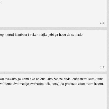
.
#11
novog mortal kombata i soker majke jebi ga hocu da se malo
#12
 ali svakako ga uzmi ako naletis. ako bas ne bude, onda uzmi slim (tank
kvalitetne dvd medije (verbatim, tdk, sony) da produzis zivot svom laseru.