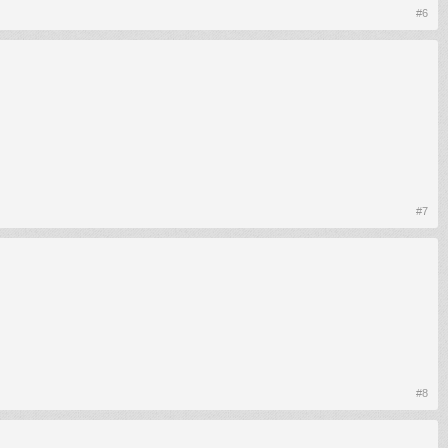
#6
#7
#8