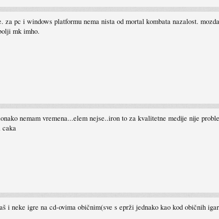
 ne. za pc i windows platformu nema nista od mortal kombata nazalost. moz
bolji mk imho.
ako nemam vremena...elem nejse..iron to za kvalitetne medije nije problem i 
a caka
maš i neke igre na cd-ovima običnim(sve s eprži jednako kao kod običnih iga