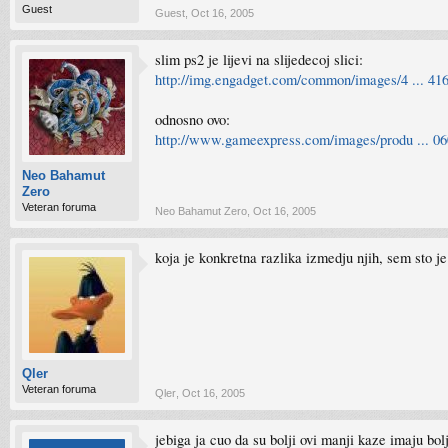
Guest
Guest
,
Oct 16, 2005
slim ps2 je lijevi na slijedecoj slici:
http://img.engadget.com/common/images/4 ... 41
odnosno ovo:
http://www.gameexpress.com/images/produ ... 0
Neo Bahamut
Zero
Veteran foruma
Neo Bahamut Zero
,
Oct 16, 2005
koja je konkretna razlika izmedju njih, sem sto je ov
Qler
Veteran foruma
Qler
,
Oct 16, 2005
jebiga ja cuo da su bolji ovi manji kaze imaju 