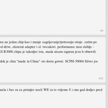
#9
ora na jedan chip kao i manje zagrijavanje/potrosnju struje. zatim po
 drive, eksterni adapter i sl. tweakovi. performanse nisu slabije -
I R3000 chipa je takodjer ista, mada nisam siguran jesu li obnovili
nu dok je slim "made in China" sto dosta govori. SCPH-50004 Silver jos
#10
onzla i bas su za primijer uzeli WE (u to vrijeme 8 ) ono gad dodjes pred