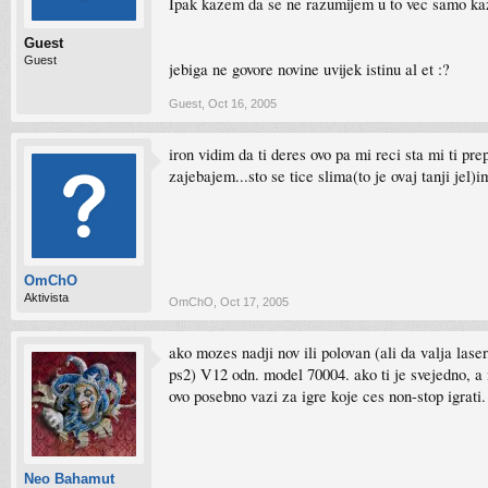
Ipak kazem da se ne razumijem u to vec samo k
Guest
Guest
jebiga ne govore novine uvijek istinu al et :?
Guest
,
Oct 16, 2005
iron vidim da ti deres ovo pa mi reci sta mi ti p
zajebajem...sto se tice slima(to je ovaj tanji jel)i
OmChO
Aktivista
OmChO
,
Oct 17, 2005
ako mozes nadji nov ili polovan (ali da valja la
ps2) V12 odn. model 70004. ako ti je svejedno, a n
ovo posebno vazi za igre koje ces non-stop igrati.
Neo Bahamut