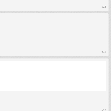
#13
#14
#15