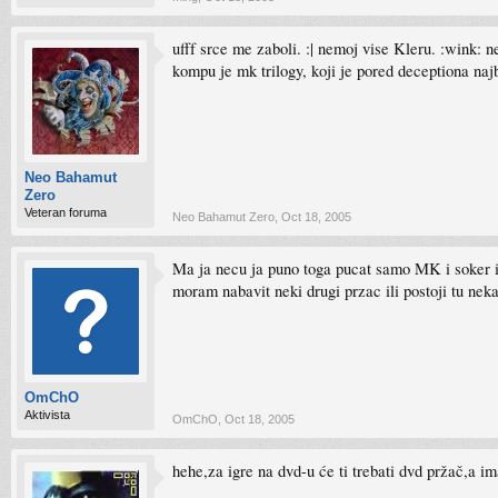
ufff srce me zaboli. :| nemoj vise Kleru. :wink:
kompu je mk trilogy, koji je pored deceptiona naj
Neo Bahamut
Zero
Veteran foruma
Neo Bahamut Zero
,
Oct 18, 2005
Ma ja necu ja puno toga pucat samo MK i soker ion
moram nabavit neki drugi przac ili postoji tu nek
OmChO
Aktivista
OmChO
,
Oct 18, 2005
hehe,za igre na dvd-u će ti trebati dvd pržač,a i