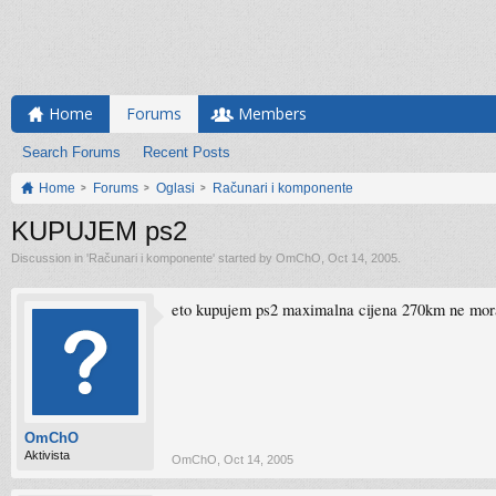
Home
Forums
Members
Search Forums
Recent Posts
Home
Forums
Oglasi
Računari i komponente
KUPUJEM ps2
Discussion in '
Računari i komponente
' started by
OmChO
,
Oct 14, 2005
.
eto kupujem ps2 maximalna cijena 270km ne mora
OmChO
Aktivista
OmChO
,
Oct 14, 2005