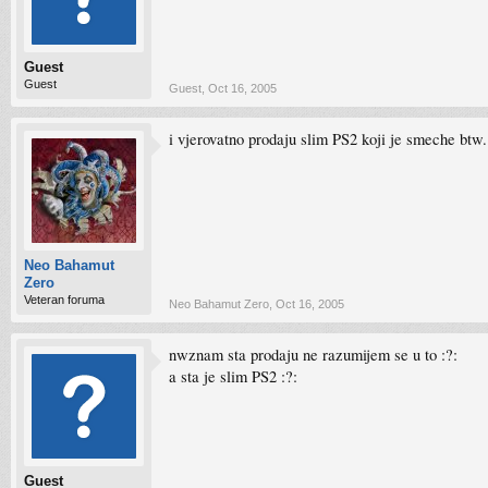
Guest
Guest
Guest
,
Oct 16, 2005
i vjerovatno prodaju slim PS2 koji je smeche btw.
Neo Bahamut
Zero
Veteran foruma
Neo Bahamut Zero
,
Oct 16, 2005
nwznam sta prodaju ne razumijem se u to :?:
a sta je slim PS2 :?:
Guest