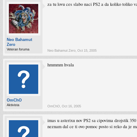
za tu lovu ces slabo naci PS2 a da koliko toliko v
Neo Bahamut
Zero
Veteran foruma
Neo Bahamut Zero
,
Oct 15, 2005
hmmmm hvala
OmChO
Aktivista
OmChO
,
Oct 16, 2005
imas u asterixu nov PS2 sa cipovima dzojstik 3
neznam dal ce ti ovo pomoc posto si reko da je