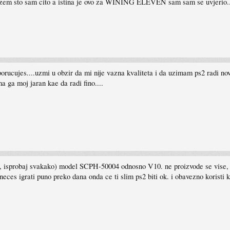
azem sto sam cito a istina je ovo za WINING ELEVEN sam sam se uvjerio..
reporucujes....uzmi u obzir da mi nije vazna kvaliteta i da uzimam ps2 radi 
ma ga moj jaran kae da radi fino....
ser, isprobaj svakako) model SCPH-50004 odnosno V10. ne proizvode se vise,
eces igrati puno preko dana onda ce ti slim ps2 biti ok. i obavezno koristi 