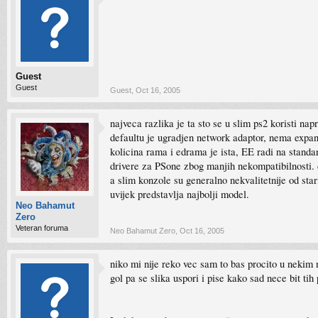
Guest
Guest
Guest
,
Oct 16, 2005
najveca razlika je ta sto se u slim ps2 koristi na
defaultu je ugradjen network adaptor, nema expans
kolicina rama i edrama je ista, EE radi na stand
drivere za PSone zbog manjih nekompatibilnosti. da
a slim konzole su generalno nekvalitetnije od sta
uvijek predstavlja najbolji model.
Neo Bahamut
Zero
Veteran foruma
Neo Bahamut Zero
,
Oct 16, 2005
niko mi nije reko vec sam to bas procito u nekim n
gol pa se slika uspori i pise kako sad nece bit tih 