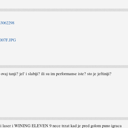
63062298
6007F.JPG
aj tanji? jel' i slabiji? ili su im performanse iste? sto je jeftiniji?
bolji laser i WINING ELEVEN 9 nece trzat kad je pred golom puno igraca