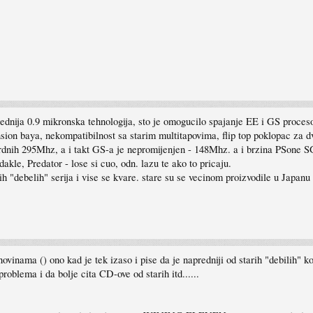
prednija 0.9 mikronska tehnologija, sto je omogucilo spajanje EE i GS proces
ion baya, nekompatibilnost sa starim multitapovima, flip top poklopac za dvd
ardnih 295Mhz, a i takt GS-a je nepromijenjen - 148Mhz. a i brzina PSone SG
kle, Predator - lose si cuo, odn. lazu te ako to pricaju.
rih "debelih" serija i vise se kvare. stare su se vecinom proizvodile u Japa
ovinama () ono kad je tek izaso i pise da je napredniji od starih "debilih" k
problema i da bolje cita CD-ove od starih itd......