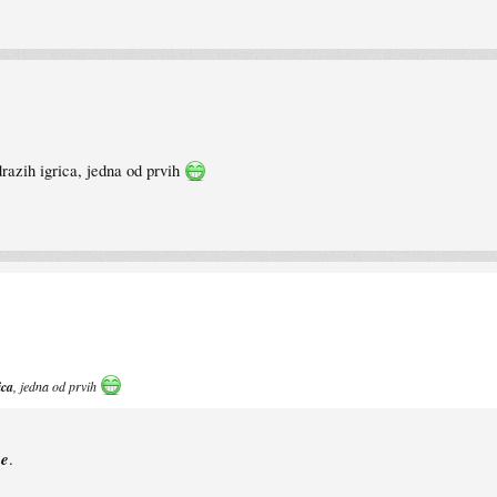
drazih igrica, jedna od prvih
ica
, jedna od prvih
ne
.