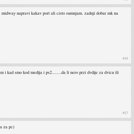
da midway napravi kakav port ali cisto sumnjam. zadnji dobar mk na
#16
kad smo kod medija i ps2........da li nero przi dvdije za dvicu ili
#17
ra za pc)