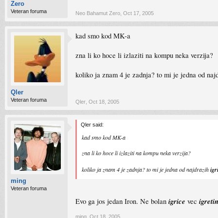
Zero
Veteran foruma
Neo Bahamut Zero
,
Oct 17, 2005
kad smo kod MK-a
zna li ko hoce li izlaziti na kompu neka verzija?
koliko ja znam 4 je zadnja? to mi je jedna od naj
Qler
Veteran foruma
Qler
,
Oct 18, 2005
Qler said:
kad smo kod MK-a
zna li ko hoce li izlaziti na kompu neka verzija?
koliko ja znam 4 je zadnja? to mi je jedna od najdrazih
igr
ming
Veteran foruma
igrice
igreti
Evo ga jos jedan Iron. Ne bolan
vec
ming
,
Oct 18, 2005