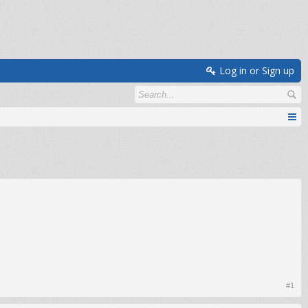
Log in or Sign up
#1