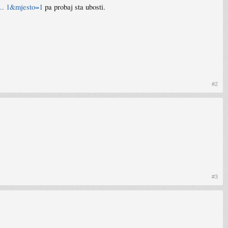
... 1&mjesto=1
pa probaj sta ubosti.
#2
#3