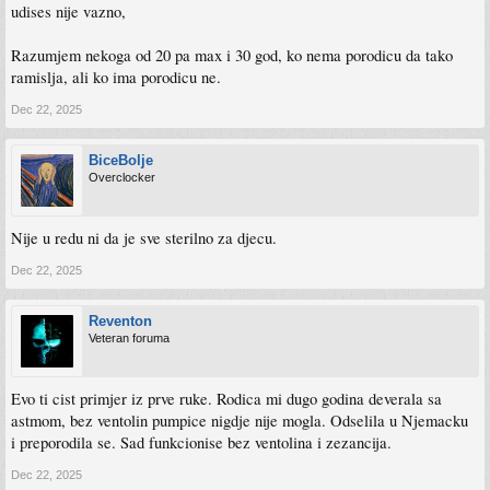
udises nije vazno,
Razumjem nekoga od 20 pa max i 30 god, ko nema porodicu da tako
ramislja, ali ko ima porodicu ne.
Dec 22, 2025
BiceBolje
Overclocker
Nije u redu ni da je sve sterilno za djecu.
Dec 22, 2025
Reventon
Veteran foruma
Evo ti cist primjer iz prve ruke. Rodica mi dugo godina deverala sa
astmom, bez ventolin pumpice nigdje nije mogla. Odselila u Njemacku
i preporodila se. Sad funkcionise bez ventolina i zezancija.
Dec 22, 2025