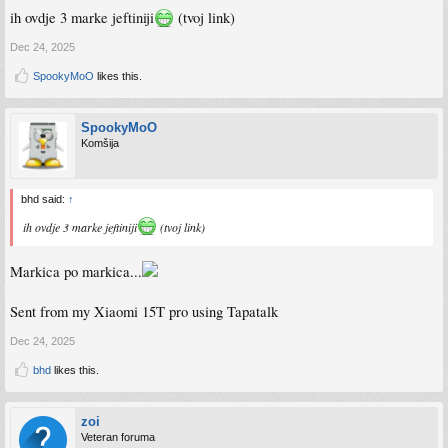
ih ovdje 3 marke jeftiniji
(tvoj link)
Dec 24, 2025
SpookyMoO
likes this.
SpookyMoO
Komšija
bhd said:
↑
ih ovdje 3 marke jeftiniji
(tvoj link)
Markica po markica...
Sent from my Xiaomi 15T pro using Tapatalk
Dec 24, 2025
bhd
likes this.
zoi
Veteran foruma