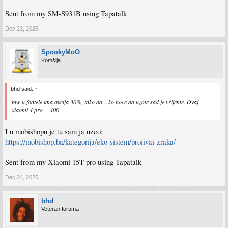
Sent from my SM-S931B using Tapatalk
Dec 23, 2025
SpookyMoO
Komšija
bhd said:
↑
btw u fontele ima akcija 30%, tako da... ko hoce da uzme sad je vrijeme. Ovaj
xiaomi 4 pro = 400
I u mobishopu je tu sam ja uzeo:
https://mobishop.ba/kategorija/eko-sistem/proiivai-zraka/
Sent from my Xiaomi 15T pro using Tapatalk
Dec 24, 2025
bhd
Veteran foruma