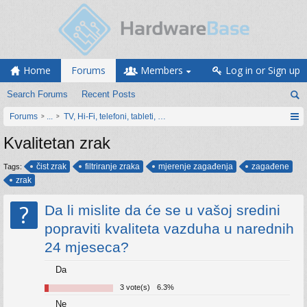
Home
Forums
Members
Log in or Sign up
Search Forums
Recent Posts
Forums
...
TV, Hi-Fi, telefoni, tableti, satovi, IoT oprema
Kvalitetan zrak
čist zrak
filtriranje zraka
mjerenje zagađenja
zagađene
Tags:
zrak
?
Da li mislite da će se u vašoj sredini
popraviti kvaliteta vazduha u narednih
24 mjeseca?
Da
3 vote(s)
6.3%
Ne