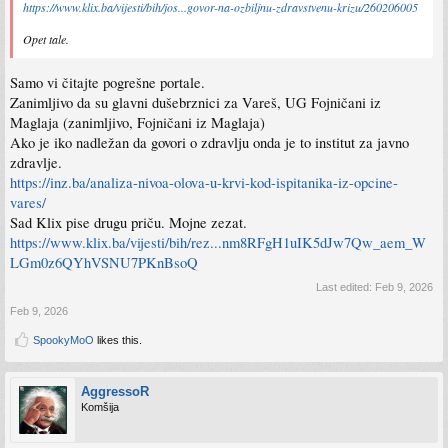
https://www.klix.ba/vijesti/bih/jos...govor-na-ozbiljnu-zdravstvenu-krizu/260206005
Opet tale.
Samo vi čitajte pogrešne portale.
Zanimljivo da su glavni dušebrznici za Vareš, UG Fojničani iz
Maglaja (zanimljivo, Fojničani iz Maglaja)
Ako je iko nadležan da govori o zdravlju onda je to institut za javno
zdravlje.
https://inz.ba/analiza-nivoa-olova-u-krvi-kod-ispitanika-iz-opcine-
vares/
Sad Klix pise drugu priču. Mojne zezat.
https://www.klix.ba/vijesti/bih/rez...nm8RFgH1uIK5dJw7Qw_aem_W
LGm0z6QYhVSNU7PKnBsoQ
Last edited:
Feb 9, 2026
Feb 9, 2026
SpookyMoO
likes this.
AggressoR
Komšija