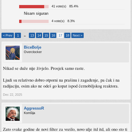
41 vote(s)
85.4%
Nisam siguran
4 vote(s)
8.3%
< Prev
1
←
13
14
15
16
17
18
Next >
BiceBolje
Overclocker
Nikad se duže nije živjelo. Prosjek samo raste.
Ljudi su relativno dobro otporni na prašinu i zagađenje, pa čak i na
radijaciju, osim ako ne odeš go kopat ispod černobiljskog reaktora.
Dec 22, 2025
AggressoR
Komšija
Zato svake godine de novi filter za vozilo, novo ulje itd itd, ali ono sto ti