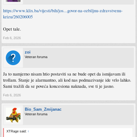
https://www.klix.ba/vijesti/bih/jos...govor-na-ozbiljnu-zdravstvenu-
krizu/260206005
Opet tale.
Feb 6, 2026
zoi
Veteran foruma
Ja to namjerno nisam htio postaviti sa ne bude opet da ismijavam ili
trollam. Stanje je alarmantno, ali kod nas podmazivanje ide vrlo lahko.
Sami tražili da se poveća koncesiona naknada, sve ti je jasno.
Feb 6, 2026
Bio_Sam_Zmijanac
Veteran foruma
XTRage said:
↑