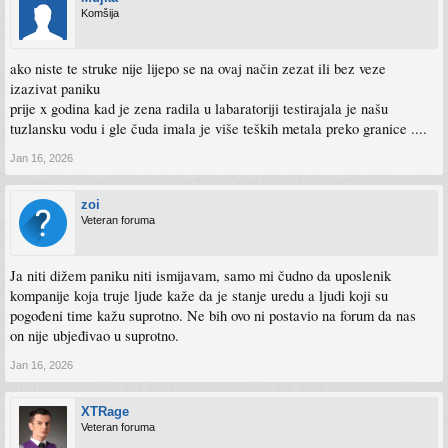
Komšija
ako niste te struke nije lijepo se na ovaj način zezat ili bez veze
izazivat paniku
prije x godina kad je zena radila u labaratoriji testirajala je našu
tuzlansku vodu i gle čuda imala je više teških metala preko granice ....
Jan 16, 2026
zoi
Veteran foruma
Ja niti dižem paniku niti ismijavam, samo mi čudno da uposlenik
kompanije koja truje ljude kaže da je stanje uredu a ljudi koji su
pogođeni time kažu suprotno. Ne bih ovo ni postavio na forum da nas
on nije ubjeđivao u suprotno.
Jan 16, 2026
XTRage
Veteran foruma