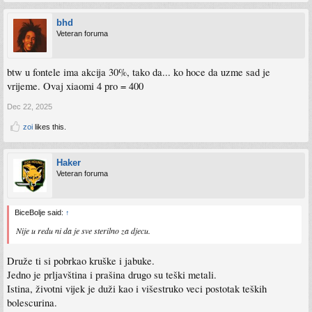
bhd
Veteran foruma
btw u fontele ima akcija 30%, tako da... ko hoce da uzme sad je
vrijeme. Ovaj xiaomi 4 pro = 400
Dec 22, 2025
zoi
likes this.
Haker
Veteran foruma
BiceBolje said:
↑
Nije u redu ni da je sve sterilno za djecu.
Druže ti si pobrkao kruške i jabuke.
Jedno je prljavština i prašina drugo su teški metali.
Istina, životni vijek je duži kao i višestruko veci postotak teških
bolescurina.