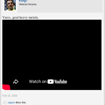
KingT
Veteran foruma
Vares, grad heavy metala.
Feb 10, 2026
zippoo
likes this.