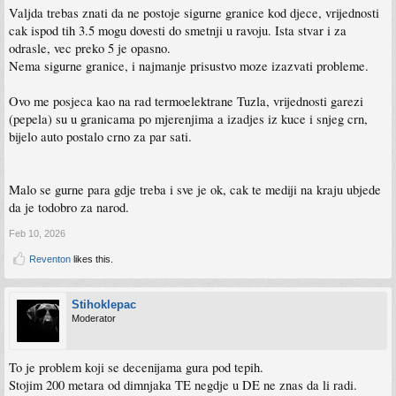
Valjda trebas znati da ne postoje sigurne granice kod djece, vrijednosti
cak ispod tih 3.5 mogu dovesti do smetnji u ravoju. Ista stvar i za
odrasle, vec preko 5 je opasno.
Nema sigurne granice, i najmanje prisustvo moze izazvati probleme.
Ovo me posjeca kao na rad termoelektrane Tuzla, vrijednosti garezi
(pepela) su u granicama po mjerenjima a izadjes iz kuce i snjeg crn,
bijelo auto postalo crno za par sati.
Malo se gurne para gdje treba i sve je ok, cak te mediji na kraju ubjede
da je todobro za narod.
Feb 10, 2026
Reventon
likes this.
Stihoklepac
Moderator
To je problem koji se decenijama gura pod tepih.
Stojim 200 metara od dimnjaka TE negdje u DE ne znas da li radi.