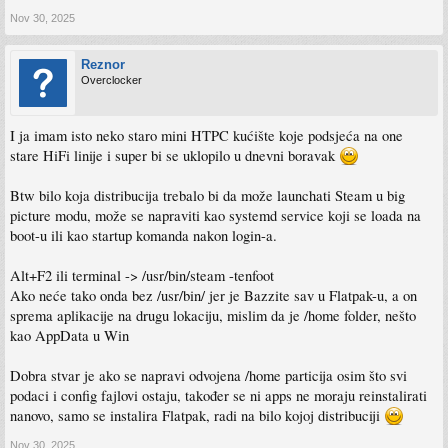
Nov 30, 2025
Reznor
Overclocker
I ja imam isto neko staro mini HTPC kućište koje podsjeća na one
stare HiFi linije i super bi se uklopilo u dnevni boravak
Btw bilo koja distribucija trebalo bi da može launchati Steam u big
picture modu, može se napraviti kao systemd service koji se loada na
boot-u ili kao startup komanda nakon login-a.
Alt+F2 ili terminal -> /usr/bin/steam -tenfoot
Ako neće tako onda bez /usr/bin/ jer je Bazzite sav u Flatpak-u, a on
sprema aplikacije na drugu lokaciju, mislim da je /home folder, nešto
kao AppData u Win
Dobra stvar je ako se napravi odvojena /home particija osim što svi
podaci i config fajlovi ostaju, također se ni apps ne moraju reinstalirati
nanovo, samo se instalira Flatpak, radi na bilo kojoj distribuciji
Nov 30, 2025