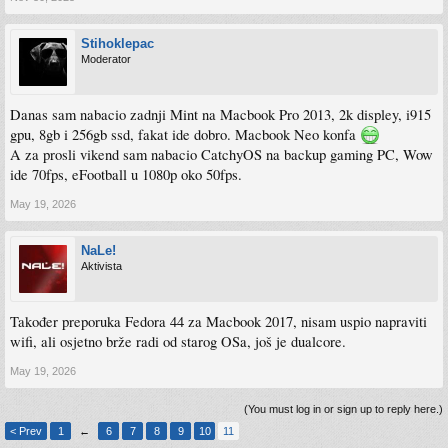
Stihoklepac
Moderator
Danas sam nabacio zadnji Mint na Macbook Pro 2013, 2k displey, i915
gpu, 8gb i 256gb ssd, fakat ide dobro. Macbook Neo konfa
A za prosli vikend sam nabacio CatchyOS na backup gaming PC, Wow
ide 70fps, eFootball u 1080p oko 50fps.
May 19, 2026
NaLe!
Aktivista
Također preporuka Fedora 44 za Macbook 2017, nisam uspio napraviti
wifi, ali osjetno brže radi od starog OSa, još je dualcore.
May 19, 2026
(You must log in or sign up to reply here.)
< Prev
1
←
6
7
8
9
10
11