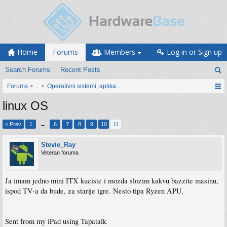
Home
Forums
Members
Log in or Sign up
Search Forums
Recent Posts
Forums
...
Operativni sistemi, aplikacije i programiranje
linux OS
< Prev
1
←
6
7
8
9
10
11
Stevie_Ray
Veteran foruma
Ja imam jedno mini ITX kuciste i mozda slozim kakvu bazzite masinu,
ispod TV-a da bude, za starije igre. Nesto tipa Ryzen APU.
Sent from my iPad using Tapatalk