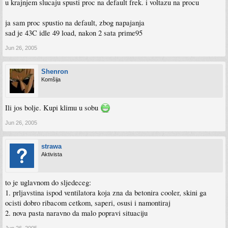
u krajnjem slucaju spusti proc na default frek. i voltazu na procu
ja sam proc spustio na default, zbog napajanja
sad je 43C idle 49 load, nakon 2 sata prime95
Jun 26, 2005
Shenron
Komšija
Ili jos bolje. Kupi klimu u sobu
Jun 26, 2005
strawa
Aktivista
to je uglavnom do sljedeceg:
1. prljavstina ispod ventilatora koja zna da betonira cooler, skini ga
ocisti dobro ribacom cetkom, saperi, osusi i namontiraj
2. nova pasta naravno da malo popravi situaciju