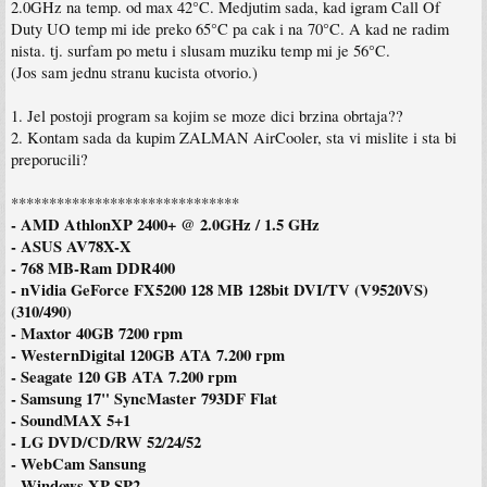
2.0GHz na temp. od max 42°C. Medjutim sada, kad igram Call Of
Duty UO temp mi ide preko 65°C pa cak i na 70°C. A kad ne radim
nista. tj. surfam po metu i slusam muziku temp mi je 56°C.
(Jos sam jednu stranu kucista otvorio.)
1. Jel postoji program sa kojim se moze dici brzina obrtaja??
2. Kontam sada da kupim ZALMAN AirCooler, sta vi mislite i sta bi
preporucili?
******************************
- AMD AthlonXP 2400+ @ 2.0GHz / 1.5 GHz
- ASUS AV78X-X
- 768 MB-Ram DDR400
- nVidia GeForce FX5200 128 MB 128bit DVI/TV (V9520VS)
(310/490)
- Maxtor 40GB 7200 rpm
- WesternDigital 120GB ATA 7.200 rpm
- Seagate 120 GB ATA 7.200 rpm
- Samsung 17" SyncMaster 793DF Flat
- SoundMAX 5+1
- LG DVD/CD/RW 52/24/52
- WebCam Sansung
- Windows XP SP2