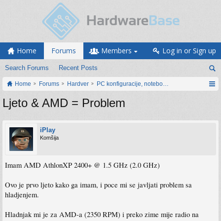
Home
Forums
Members
Log in or Sign up
Search Forums
Recent Posts
Home
Forums
Hardver
PC konfiguracije, notebook računari, servis
Ljeto & AMD = Problem
iPlay
Komšija
Imam AMD AthlonXP 2400+ @ 1.5 GHz (2.0 GHz)
Ovo je prvo ljeto kako ga imam, i poce mi se javljati problem sa
hladjenjem.
Hladnjak mi je za AMD-a (2350 RPM) i preko zime mije radio na