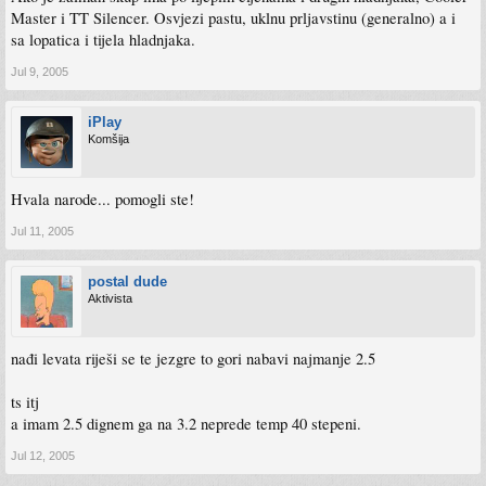
Master i TT Silencer. Osvjezi pastu, uklnu prljavstinu (generalno) a i
sa lopatica i tijela hladnjaka.
Jul 9, 2005
iPlay
Komšija
Hvala narode... pomogli ste!
Jul 11, 2005
postal dude
Aktivista
nađi levata riješi se te jezgre to gori nabavi najmanje 2.5
ts itj
a imam 2.5 dignem ga na 3.2 neprede temp 40 stepeni.
Jul 12, 2005