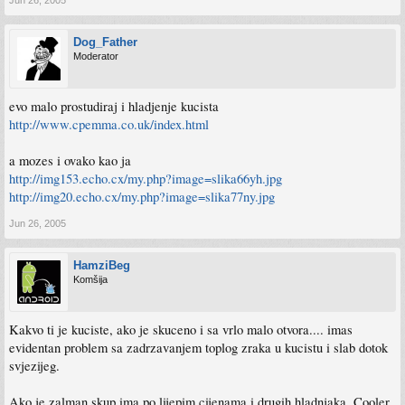
Jun 26, 2005
Dog_Father
Moderator
evo malo prostudiraj i hladjenje kucista
http://www.cpemma.co.uk/index.html
a mozes i ovako kao ja
http://img153.echo.cx/my.php?image=slika66yh.jpg
http://img20.echo.cx/my.php?image=slika77ny.jpg
Jun 26, 2005
HamziBeg
Komšija
Kakvo ti je kuciste, ako je skuceno i sa vrlo malo otvora.... imas
evidentan problem sa zadrzavanjem toplog zraka u kucistu i slab dotok
svjezijeg.
Ako je zalman skup ima po lijepim cijenama i drugih hladnjaka, Cooler