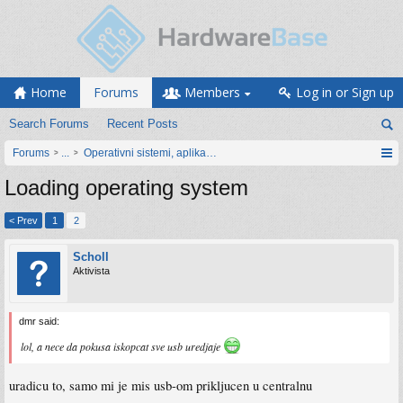
Home
Forums
Members
Log in or Sign up
Search Forums
Recent Posts
Forums
...
Operativni sistemi, aplikacije i programiranje
Loading operating system
< Prev
1
2
Scholl
Aktivista
dmr said:
lol, a nece da pokusa iskopcat sve usb uredjaje
uradicu to, samo mi je mis usb-om prikljucen u centralnu