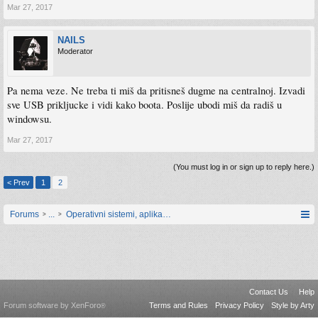
Mar 27, 2017
NAILS
Moderator
Pa nema veze. Ne treba ti miš da pritisneš dugme na centralnoj. Izvadi
sve USB prikljucke i vidi kako boota. Poslije ubodi miš da radiš u
windowsu.
Mar 27, 2017
(You must log in or sign up to reply here.)
< Prev
1
2
Forums
...
Operativni sistemi, aplikacije i programiranje
Contact Us
Help
Forum software by XenForo
Terms and Rules
Privacy Policy
Style by Arty
®