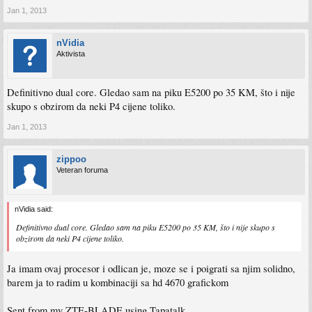
Jan 1, 2013
nVidia
Aktivista
Definitivno dual core. Gledao sam na piku E5200 po 35 KM, što i nije
skupo s obzirom da neki P4 cijene toliko.
Jan 1, 2013
zippoo
Veteran foruma
nVidia said:
Definitivno dual core. Gledao sam na piku E5200 po 35 KM, što i nije skupo s
obzirom da neki P4 cijene toliko.
Ja imam ovaj procesor i odlican je, moze se i poigrati sa njim solidno,
barem ja to radim u kombinaciji sa hd 4670 grafickom
Sent from my ZTE-BLADE using Tapatalk