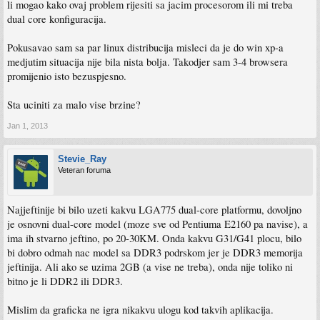
li mogao kako ovaj problem rijesiti sa jacim procesorom ili mi treba
dual core konfiguracija.
Pokusavao sam sa par linux distribucija misleci da je do win xp-a
medjutim situacija nije bila nista bolja. Takodjer sam 3-4 browsera
promijenio isto bezuspjesno.
Sta uciniti za malo vise brzine?
Jan 1, 2013
Stevie_Ray
Veteran foruma
Najjeftinije bi bilo uzeti kakvu LGA775 dual-core platformu, dovoljno
je osnovni dual-core model (moze sve od Pentiuma E2160 pa navise), a
ima ih stvarno jeftino, po 20-30KM. Onda kakvu G31/G41 plocu, bilo
bi dobro odmah nac model sa DDR3 podrskom jer je DDR3 memorija
jeftinija. Ali ako se uzima 2GB (a vise ne treba), onda nije toliko ni
bitno je li DDR2 ili DDR3.
Mislim da graficka ne igra nikakvu ulogu kod takvih aplikacija.