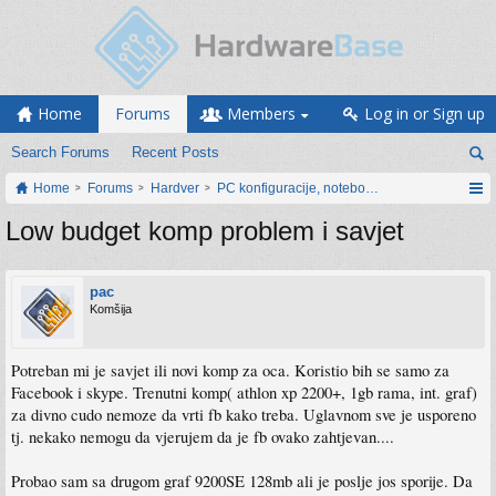
Home
Forums
Members
Log in or Sign up
Search Forums
Recent Posts
Home
Forums
Hardver
PC konfiguracije, notebook računari, servis
Low budget komp problem i savjet
pac
Komšija
Potreban mi je savjet ili novi komp za oca. Koristio bih se samo za
Facebook i skype. Trenutni komp( athlon xp 2200+, 1gb rama, int. graf)
za divno cudo nemoze da vrti fb kako treba. Uglavnom sve je usporeno
tj. nekako nemogu da vjerujem da je fb ovako zahtjevan....
Probao sam sa drugom graf 9200SE 128mb ali je poslje jos sporije. Da