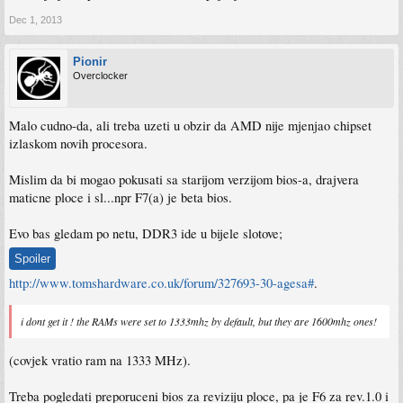
Dec 1, 2013
Pionir
Overclocker
Malo cudno-da, ali treba uzeti u obzir da AMD nije mjenjao chipset
izlaskom novih procesora.
Mislim da bi mogao pokusati sa starijom verzijom bios-a, drajvera
maticne ploce i sl...npr F7(a) je beta bios.
Evo bas gledam po netu, DDR3 ide u bijele slotove;
Spoiler
http://www.tomshardware.co.uk/forum/327693-30-agesa#
.
i dont get it ! the RAMs were set to 1333mhz by default, but they are 1600mhz ones!
(covjek vratio ram na 1333 MHz).
Treba pogledati preporuceni bios za reviziju ploce, pa je F6 za rev.1.0 i