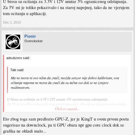
U biosu su ocitanja za 3.3V i 12V unutar 3% ogranicenog odstupanja.
Za 5V mi je toliko pokazivalo i na staroj napojnoj, tako da ne vjerujem
tom ocitanju u aplikaciji.
Dec 1, 2013
Pionir
Overclocker
adsubzero said:
Tale said:
Ma ne mora ni ovo ništa da znači, možda senzor nije dobro kalibrisan, ova
očitanja napona ne mora da znači da su tačna sve dok se ne izmjere
multimetrom.
U biosu su ocitanja za 3.3V i 12V unutar 3% ogranicenog odstupanja.
Za 5V mi je toliko pokazivalo i na staroj napojnoj, tako da ne vjerujem tom ocitanju
u aplikaciji.
Click to expand...
Eto zbog toga sam predlozio GPU-Z, jer je KingT u svom prvom postu
sugerisao na downclock, pa ti GPU obara npr gpu core clock dok se
grafika ne ohladi malo...