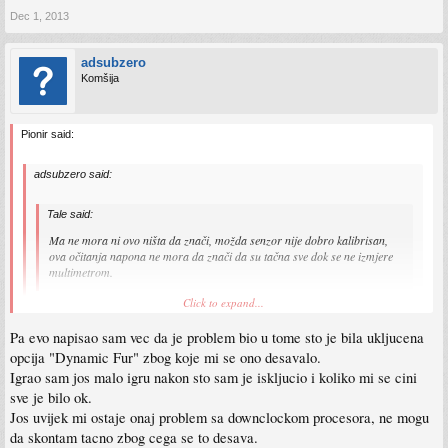
Dec 1, 2013
adsubzero
Komšija
Pionir said:
adsubzero said:
Tale said:
Ma ne mora ni ovo ništa da znači, možda senzor nije dobro kalibrisan,
ova očitanja napona ne mora da znači da su tačna sve dok se ne izmjere
multimetrom.
Click to expand...
U biosu su ocitanja za 3.3V i 12V unutar 3% ogranicenog odstupanja.
Za 5V mi je toliko pokazivalo i na staroj napojnoj, tako da ne vjerujem tom
Pa evo napisao sam vec da je problem bio u tome sto je bila ukljucena
ocitanju u aplikaciji.
Click to expand...
opcija "Dynamic Fur" zbog koje mi se ono desavalo.
Eto zbog toga sam predlozio GPU-Z, jer je KingT u svom prvom postu sugerisao
Igrao sam jos malo igru nakon sto sam je iskljucio i koliko mi se cini
na downclock, pa ti GPU obara npr gpu core clock dok se grafika ne ohladi malo...
sve je bilo ok.
Jos uvijek mi ostaje onaj problem sa downclockom procesora, ne mogu
da skontam tacno zbog cega se to desava.