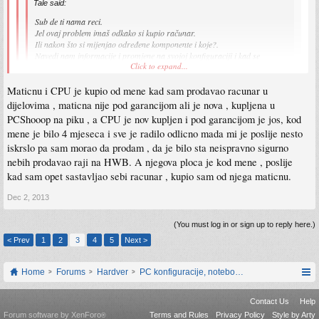
Tale said:
Sub de ti nama reci.
Jel ovaj problem imaš odkako si kupio računar.
Ili nakon što si mijenjao određene komponente i koje?.
Navedi nam informacije i promjene na svojoj konfiguraciji i kad se
Click to expand...
problem pojavio.
Maticnu i CPU je kupio od mene kad sam prodavao racunar u
Sa starom konfiguracijom nisam imao ništa od navedenih problema.
Click to expand...
dijelovima , maticna nije pod garancijom ali je nova , kupljena u
Nedavno sam nadogradio sistem, uzeo novu grafičku, a zatim cpu, matičnu i
Jesu li CPU, Matična i Ram novi ili polovni uzeti, zajedno ili odvojeno ?.
ram, pošto mi je cpu bio usko grlo.
PCShooop na piku , a CPU je nov kupljen i pod garancijom je jos, kod
Od starog sistema je ostala napojna i taj hdd.
mene je bilo 4 mjeseca i sve je radilo odlicno mada mi je poslije nesto
Kao što znaš i napojnu sam promijenio nedavno.
iskrslo pa sam morao da prodam , da je bilo sta neispravno sigurno
nebih prodavao raji na HWB. A njegova ploca je kod mene , poslije
Evo radi aida64 stress test već pola sata bez onog problema, izgleda da se
javlja kako kad.
kad sam opet sastavljao sebi racunar , kupio sam od njega maticnu.
S tim da sam ovaj put malo mijenjao postavke biosa.
Stavio vcore na 1.31, a memoriju podigao na 1866, latencije na 10-10-10-27
Dec 2, 2013
(You must log in or sign up to reply here.)
< Prev
1
2
3
4
5
Next >
Home
Forums
Hardver
PC konfiguracije, notebook računari, servis
Contact Us
Help
Forum software by XenForo
Terms and Rules
Privacy Policy
Style by Arty
®