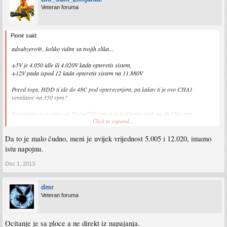
Veteran foruma
Pionir said:
adsubzero@, koliko vidim sa tvojih slika...
+5V je 4.050 idle ili 4.020V kada opteretis sistem,
+12V pada ispod 12 kada opteretis sistem na 11.880V
Pored toga, HDD ti ide do 48C pod opterecenjem, pa kakav ti je ovo CHA1
ventilator na 350 rpm?
Vjerovatno je to onaj od 20 cm/750 rpm koji kod mene radi na tih 750 rpm.
Click to expand...
Ja sam straznji ventilator postavio u 5.25 prostor;
Da to je malo čudno, meni je uvijek vrijednost 5.005 i 12.020, imamo
Spoiler
istu napojnu.
Dec 1, 2013
dmr
Veteran foruma
Ocitanje je sa ploce a ne direkt iz napajanja.