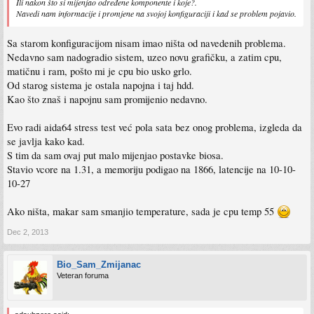
Ili nakon što si mijenjao određene komponente i koje?.
Navedi nam informacije i promjene na svojoj konfiguraciji i kad se problem pojavio.
Sa starom konfiguracijom nisam imao ništa od navedenih problema.
Nedavno sam nadogradio sistem, uzeo novu grafičku, a zatim cpu,
matičnu i ram, pošto mi je cpu bio usko grlo.
Od starog sistema je ostala napojna i taj hdd.
Kao što znaš i napojnu sam promijenio nedavno.
Evo radi aida64 stress test već pola sata bez onog problema, izgleda da
se javlja kako kad.
S tim da sam ovaj put malo mijenjao postavke biosa.
Stavio vcore na 1.31, a memoriju podigao na 1866, latencije na 10-10-
10-27
Ako ništa, makar sam smanjio temperature, sada je cpu temp 55
Dec 2, 2013
Bio_Sam_Zmijanac
Veteran foruma