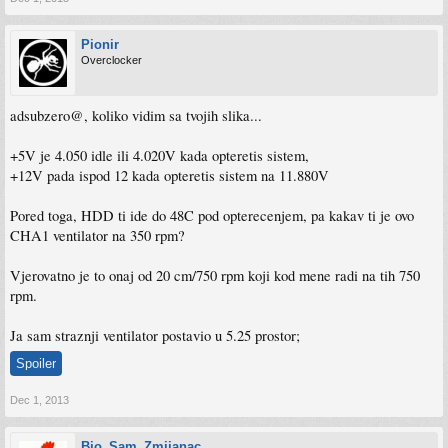
Pionir
Overclocker
adsubzero@, koliko vidim sa tvojih slika...
+5V je 4.050 idle ili 4.020V kada opteretis sistem,
+12V pada ispod 12 kada opteretis sistem na 11.880V
Pored toga, HDD ti ide do 48C pod opterecenjem, pa kakav ti je ovo
CHA1 ventilator na 350 rpm?
Vjerovatno je to onaj od 20 cm/750 rpm koji kod mene radi na tih 750
rpm.
Ja sam straznji ventilator postavio u 5.25 prostor;
Spoiler
Dec 1, 2013
Bio_Sam_Zmijanac