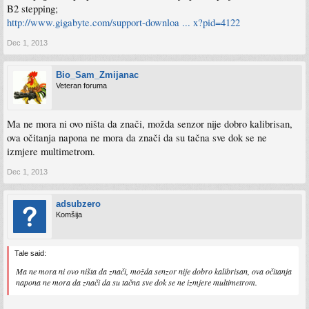
B2 stepping;
http://www.gigabyte.com/support-downloa ... x?pid=4122
Dec 1, 2013
Bio_Sam_Zmijanac
Veteran foruma
Ma ne mora ni ovo ništa da znači, možda senzor nije dobro kalibrisan,
ova očitanja napona ne mora da znači da su tačna sve dok se ne
izmjere multimetrom.
Dec 1, 2013
adsubzero
Komšija
Tale said:
Ma ne mora ni ovo ništa da znači, možda senzor nije dobro kalibrisan, ova očitanja
napona ne mora da znači da su tačna sve dok se ne izmjere multimetrom.