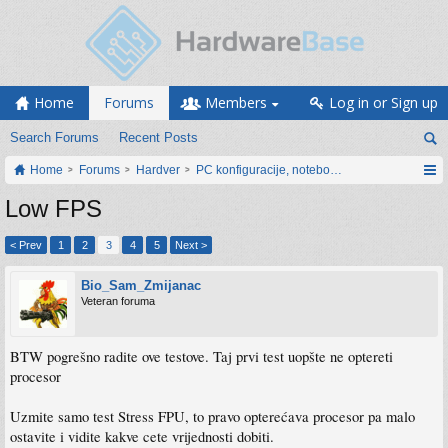
Home
Forums
Members
Log in or Sign up
Search Forums
Recent Posts
Home
Forums
Hardver
PC konfiguracije, notebook računari, servis
Low FPS
< Prev
1
2
3
4
5
Next >
Bio_Sam_Zmijanac
Veteran foruma
BTW pogrešno radite ove testove. Taj prvi test uopšte ne optereti
procesor
Uzmite samo test Stress FPU, to pravo opterećava procesor pa malo
ostavite i vidite kakve cete vrijednosti dobiti.