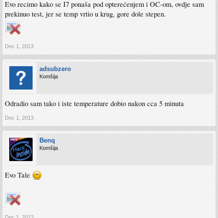
Evo recimo kako se I7 ponaša pod opterećenjem i OC-om, ovdje sam
prekinuo test, jer se temp vrtio u krug, gore dole stepen.
Dec 1, 2013
adsubzero
Komšija
Odradio sam tako i iste temperature dobio nakon cca 5 minuta
Dec 1, 2013
Benq
Komšija
Evo Tale
Dec 1, 2013