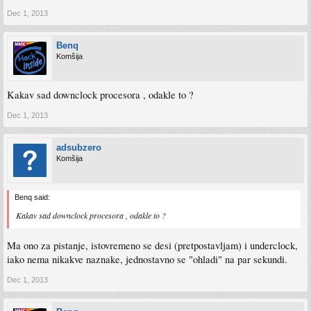
Dec 1, 2013
Benq
Komšija
Kakav sad downclock procesora , odakle to ?
Dec 1, 2013
adsubzero
Komšija
Benq said:
Kakav sad downclock procesora , odakle to ?
Ma ono za pistanje, istovremeno se desi (pretpostavljam) i underclock,
iako nema nikakve naznake, jednostavno se "ohladi" na par sekundi.
Dec 1, 2013