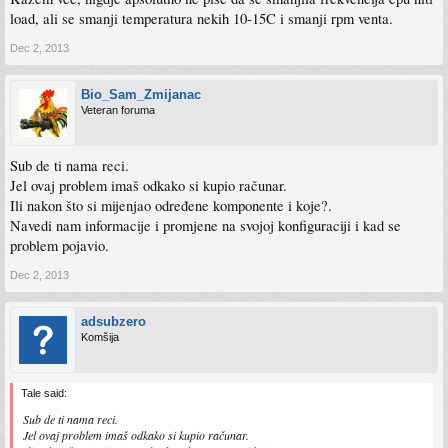
load, ali se smanji temperatura nekih 10-15C i smanji rpm venta.
Dec 2, 2013
Bio_Sam_Zmijanac
Veteran foruma
Sub de ti nama reci.
Jel ovaj problem imaš odkako si kupio računar.
Ili nakon što si mijenjao određene komponente i koje?.
Navedi nam informacije i promjene na svojoj konfiguraciji i kad se
problem pojavio.
Dec 2, 2013
adsubzero
Komšija
Tale said:
Sub de ti nama reci.
Jel ovaj problem imaš odkako si kupio računar.