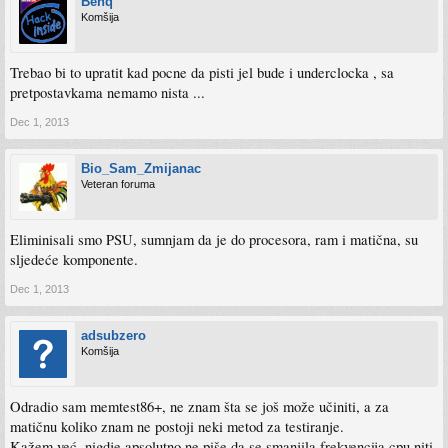
Benq
Komšija
Trebao bi to upratit kad pocne da pisti jel bude i underclocka , sa
pretpostavkama nemamo nista ...
Dec 1, 2013
Bio_Sam_Zmijanac
Veteran foruma
Eliminisali smo PSU, sumnjam da je do procesora, ram i matična, su
sljedeće komponente.
Dec 1, 2013
adsubzero
Komšija
Odradio sam memtest86+, ne znam šta se još može učiniti, a za
matičnu koliko znam ne postoji neki metod za testiranje.
Kažem već, nigdje apsolutno ne piše da se smanjila frekvencija cpu niti