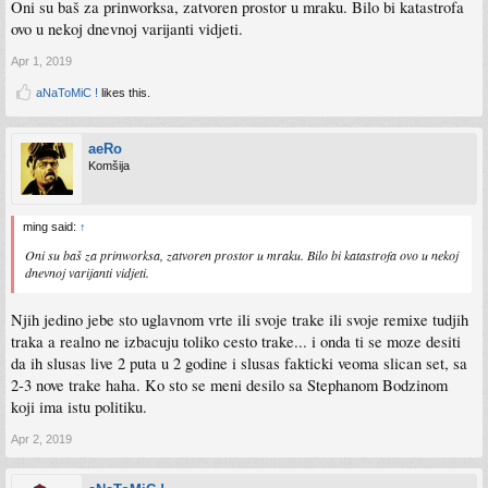
Oni su baš za prinworksa, zatvoren prostor u mraku. Bilo bi katastrofa
ovo u nekoj dnevnoj varijanti vidjeti.
Apr 1, 2019
aNaToMiC !
likes this.
aeRo
Komšija
ming said:
↑
Oni su baš za prinworksa, zatvoren prostor u mraku. Bilo bi katastrofa ovo u nekoj
dnevnoj varijanti vidjeti.
Njih jedino jebe sto uglavnom vrte ili svoje trake ili svoje remixe tudjih
traka a realno ne izbacuju toliko cesto trake... i onda ti se moze desiti
da ih slusas live 2 puta u 2 godine i slusas fakticki veoma slican set, sa
2-3 nove trake haha. Ko sto se meni desilo sa Stephanom Bodzinom
koji ima istu politiku.
Apr 2, 2019