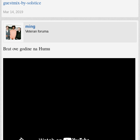
guestmix-by-solstice
Mar 14, 2019
ming
Veteran foruma
Brat ove godine na Humu