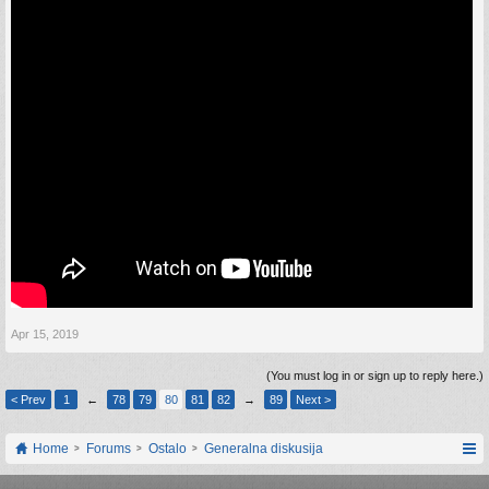
Apr 15, 2019
(You must log in or sign up to reply here.)
< Prev
1
←
78
79
80
81
82
→
89
Next >
Home
Forums
Ostalo
Generalna diskusija