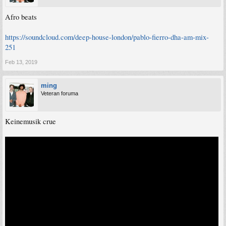
Afro beats
https://soundcloud.com/deep-house-london/pablo-fierro-dha-am-mix-
251
Feb 13, 2019
ming
Veteran foruma
Keinemusik crue