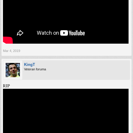
Mar 4, 2019
KingT
Veteran foruma
RIP