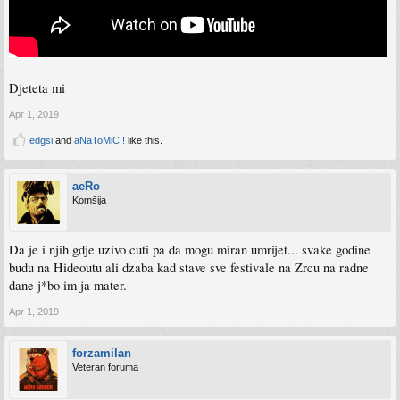
Djeteta mi
Apr 1, 2019
edgsi
and
aNaToMiC !
like this.
aeRo
Komšija
Da je i njih gdje uzivo cuti pa da mogu miran umrijet... svake godine
budu na Hideoutu ali dzaba kad stave sve festivale na Zrcu na radne
dane j*bo im ja mater.
Apr 1, 2019
forzamilan
Veteran foruma