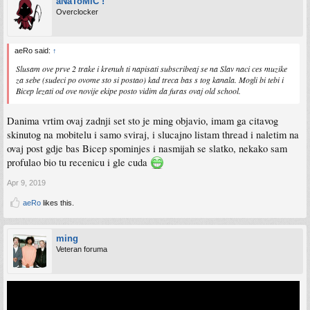
aNaToMiC !
Overclocker
aeRo said:
↑
Slusam ove prve 2 trake i krenuh ti napisati subscribeaj se na Slav naci ces muzike
za sebe (sudeci po ovome sto si postao) kad treca bas s tog kanala. Mogli bi tebi i
Bicep lezati od ove novije ekipe posto vidim da furas ovaj old school.
Danima vrtim ovaj zadnji set sto je ming objavio, imam ga citavog
skinutog na mobitelu i samo sviraj, i slucajno listam thread i naletim na
ovaj post gdje bas Bicep spominjes i nasmijah se slatko, nekako sam
profulao bio tu recenicu i gle cuda
Apr 9, 2019
aeRo
likes this.
ming
Veteran foruma