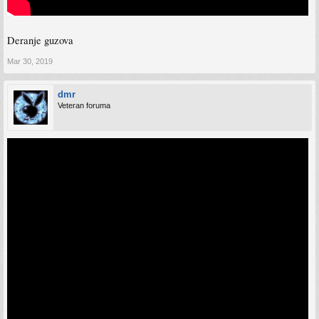
Deranje guzova
Mar 30, 2019
dmr
Veteran foruma