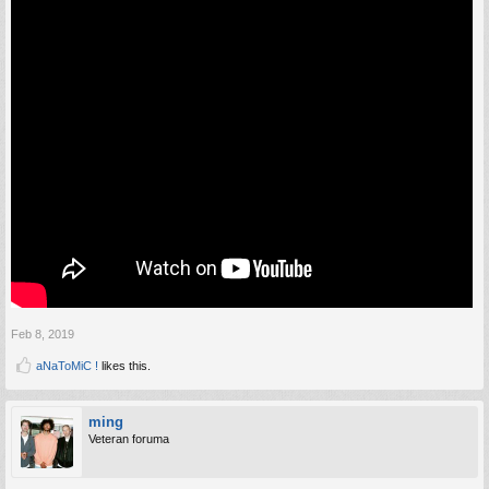
Feb 8, 2019
aNaToMiC !
likes this.
ming
Veteran foruma