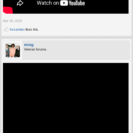
Mar 30, 2019
forzamilan
likes this.
ming
Veteran foruma