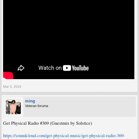
Mar 5, 2019
ming
Veteran foruma
Get Physical Radio #369 (Guestmix by Solstice)
https://soundcloud.com/get-physical-music/get-physical-radio-369-