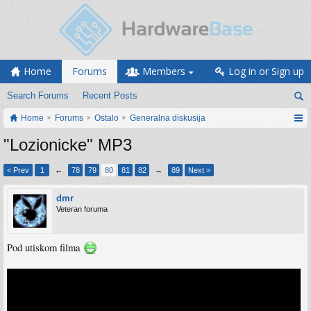
Home
Forums
Members
Log in or Sign up
Search Forums
Recent Posts
Home
Forums
Ostalo
Generalna diskusija
"Lozionicke" MP3
< Prev
1
←
78
79
80
81
82
→
89
Next >
dmr
Veteran foruma
Pod utiskom filma