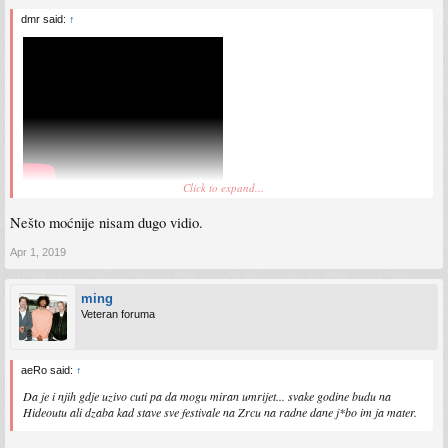
dmr said:
↑
Click to expand...
Nešto moćnije nisam dugo vidio.
Apr 1, 2019
ming
Veteran foruma
aeRo said:
↑
Da je i njih gdje uzivo cuti pa da mogu miran umrijet... svake godine budu na
Hideoutu ali dzaba kad stave sve festivale na Zrcu na radne dane j*bo im ja mater.