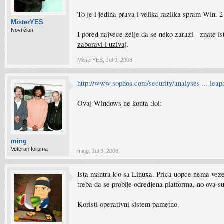
To je i jedina prava i velika razlika spram Win. 2
MisterYES
Novi član
I pored najvece zelje da se neko zarazi - znate ist
zaboravi i uzivaj
.
MisterYES
,
Jul 9, 2008
http://www.sophos.com/security/analyses ... leap
Ovaj Windows ne konta :lol:
ming
Veteran foruma
ming
,
Jul 9, 2008
Ista mantra k'o sa Linuxa. Prica uopce nema veze
treba da se probije odredjena platforma, no ova
Koristi operativni sistem pametno.