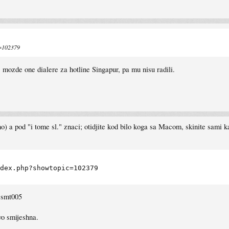
c=102379
, mozde one dialere za hotline Singapur, pa mu nisu radili.
tno) a pod "i tome sl." znaci; otidjite kod bilo koga sa Macom, skinite sami k
dex.php?showtopic=102379
 :smt005
vo smijeshna.