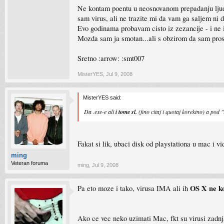
Ne kontam poentu u neosnovanom prepadanju ljudi ko
sam virus, ali ne trazite mi da vam ga saljem ni
Evo godinama probavam cisto iz zezancije - i ne id
Mozda sam ja smotan...ali s obzirom da sam pros
Sretno :arrow: :smt007
MisterYES
,
Jul 9, 2008
MisterYES said:
Da .exe-e ali
i tome sl.
(fino citaj i quotaj korektno) a pod 
Fakat si lik, ubaci disk od playstationa u mac i vi
ming
Veteran foruma
ming
,
Jul 9, 2008
OS X ne k
Pa eto moze i tako, virusa IMA ali ih
Ako ce vec neko uzimati Mac, fkt su virusi zadnja