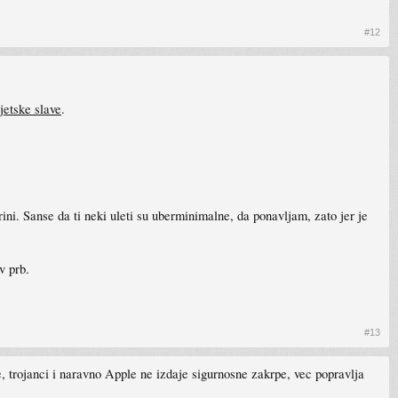
#12
vjetske slave
.
brini. Sanse da ti neki uleti su uberminimalne, da ponavljam, zato jer je
v prb.
#13
 trojanci i naravno Apple ne izdaje sigurnosne zakrpe, vec popravlja