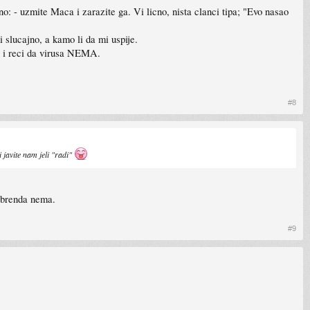
no: - uzmite Maca i zarazite ga. Vi licno, nista clanci tipa; "Evo nasao
i slucajno, a kamo li da mi uspije.
i i reci da virusa NEMA.
#8
i javite nam jeli "radi"
i brenda nema.
#9