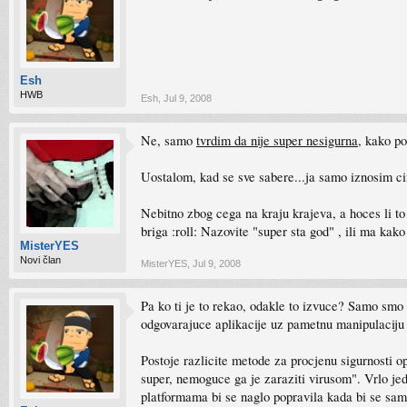
Esh
HWB
Esh
,
Jul 9, 2008
Ne, samo
tvrdim da nije super nesigurna
, kako po
Uostalom, kad se sve sabere...ja samo iznosim ci
Nebitno zbog cega na kraju krajeva, a hoces li to 
briga :roll: Nazovite "super sta god" , ili ma kak
MisterYES
Novi član
MisterYES
,
Jul 9, 2008
Pa ko ti je to rekao, odakle to izvuce? Samo smo p
odgovarajuce aplikacije uz pametnu manipulaciju n
Postoje razlicite metode za procjenu sigurnosti op
super, nemoguce ga je zaraziti virusom". Vrlo je
platformama bi se naglo popravila kada bi se sam