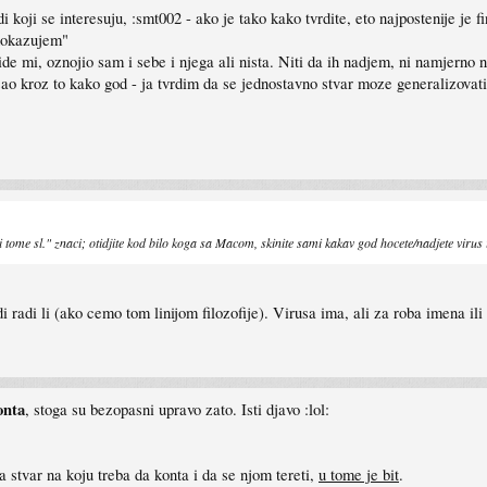
ji se interesuju, :smt002 - ako je tako kako tvrdite, eto najpostenije je fi
 dokazujem"
e mi, oznojio sam i sebe i njega ali nista. Niti da ih nadjem, ni namjerno n
ao kroz to kako god - ja tvrdim da se jednostavno stvar moze generalizovat
"i tome sl." znaci; otidjite kod bilo koga sa Macom, skinite sami kakav god hocete/nadjete virus 
di radi li (ako cemo tom linijom filozofije). Virusa ima, ali za roba imena il
onta
, stoga su bezopasni upravo zato. Isti djavo :lol:
 stvar na koju treba da konta i da se njom tereti,
u tome je bit
.