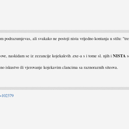
odrazumjevas, ali svakako ne postoji nista vrijedno kontanja u stilu: "treb
NISTA
ve, naskidam se iz zezancije kojekakvih .exe-a s i tome sl. njih i
s
Licno iskustvo ili vjerovanje kojekavim clancima sa raznoraznih siteova.
c=102379