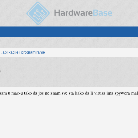
, aplikacije i programiranje
8
.
ov sam u mac-u tako da jos ne znam sve sta kako da li virusa ima spywera mal