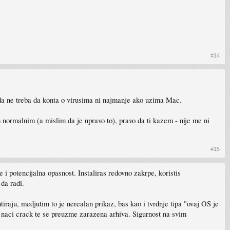
#14
 da ne treba da konta o virusima ni najmanje ako uzima Mac.
im normalnim (a mislim da je upravo to), pravo da ti kazem - nije me ni
#15
 i potencijalna opasnost. Instaliras redovno zakrpe, koristis
da radi.
tiraju, medjutim to je nerealan prikaz, bas kao i tvrdnje tipa "ovaj OS je
a naci crack te se preuzme zarazena arhiva. Sigurnost na svim