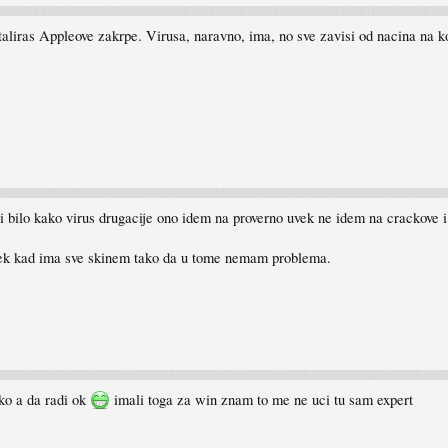
aliras Appleove zakrpe. Virusa, naravno, ima, no sve zavisi od nacina na ko
i bilo kako virus drugacije ono idem na proverno uvek ne idem na crackove 
ek kad ima sve skinem tako da u tome nemam problema.
sko a da radi ok
imali toga za win znam to me ne uci tu sam expert