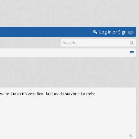
Log in or Sign up
ware i tako tih zezalica. koji av da stavim ako treba.
#1