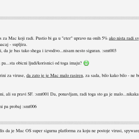
us za Mac koji radi. Pustio bi ga u "eter" upravo na onih 5%
ako nista radi s
caj - supljira.
li, da je bas tako shega i izvodivo...nisam nesto siguran. :smt003
pa...sta obicni ljudi/korisnici od toga imaju?
ini za viruse,
da zato je je Mac malo rasiren
, za sada, bilo kako bilo - ne 
ni, ali su pravi SF. :smt001 Da, ponavljam, radi toga sto ga je malo...nikaka
mi pa probaj :smt006
s da je Mac OS super sigurna platforma za koju ne postoje virusi, spyware,