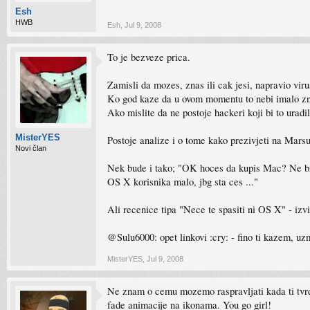
Esh
HWB
Esh
,
Jul 9, 2008
To je bezveze prica.
Zamisli da mozes, znas ili cak jesi, napravio vir
Ko god kaze da u ovom momentu to nebi imalo zna
Ako mislite da ne postoje hackeri koji bi to uradi
MisterYES
Postoje analize i o tome kako prezivjeti na Marsu 
Novi član
Nek bude i tako; "OK hoces da kupis Mac? Ne br
OS X korisnika malo, jbg sta ces ..."
Ali recenice tipa "Nece te spasiti ni OS X" - izvi
@Sulu6000: opet linkovi :cry: - fino ti kazem, uz
MisterYES
,
Jul 9, 2008
Ne znam o cemu mozemo raspravljati kada ti tvrdi
fade animacije na ikonama. You go girl!