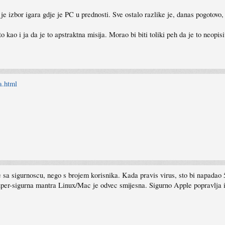
 je izbor igara gdje je PC u prednosti. Sve ostalo razlike je, danas pogotovo
o kao i ja da je to apstraktna misija. Morao bi biti toliki peh da je to neopis
a.html
 sa sigurnoscu, nego s brojem korisnika. Kada pravis virus, sto bi napadao
 super-sigurna mantra Linux/Mac je odvec smijesna. Sigurno Apple popravlj