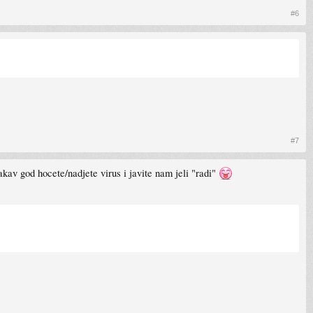
#6
#7
akav god hocete/nadjete virus i javite nam jeli "radi"