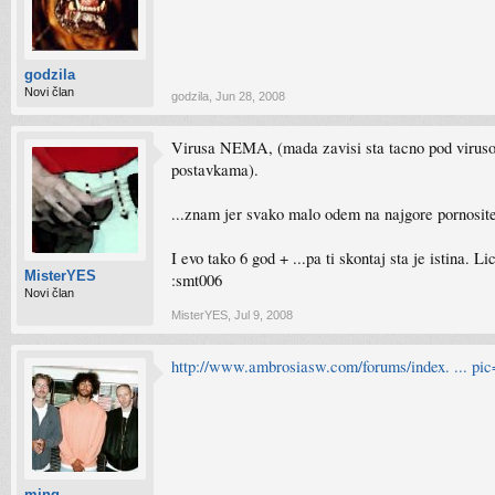
godzila
Novi član
godzila
,
Jun 28, 2008
Virusa NEMA, (mada zavisi sta tacno pod virusom p
postavkama).
...znam jer svako malo odem na najgore pornositeo
I evo tako 6 god + ...pa ti skontaj sta je istina. 
MisterYES
:smt006
Novi član
MisterYES
,
Jul 9, 2008
http://www.ambrosiasw.com/forums/index. ... pi
ming