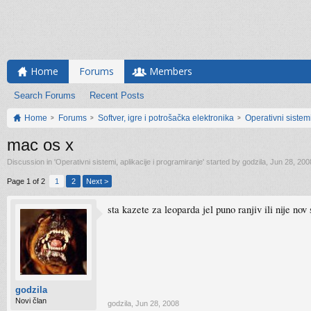
Home
Forums
Members
Search Forums
Recent Posts
Home
Forums
Softver, igre i potrošačka elektronika
Operativni sistemi
mac os x
Discussion in '
Operativni sistemi, aplikacije i programiranje
' started by
godzila
,
Jun 28, 200
Page 1 of 2
1
2
Next >
sta kazete za leoparda jel puno ranjiv ili nije n
godzila
Novi član
godzila
,
Jun 28, 2008