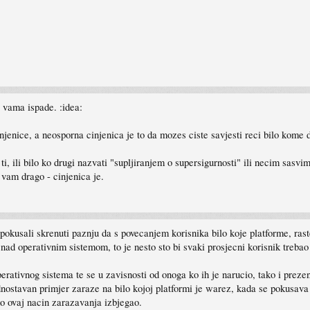
 vama ispade. :idea:
njenice, a neosporna cinjenica je to da mozes ciste savjesti reci bilo kome
ti, ili bilo ko drugi nazvati "supljiranjem o supersigurnosti" ili necim sasv
o vam drago - cinjenica je.
okusali skrenuti paznju da s povecanjem korisnika bilo koje platforme, raste
ad operativnim sistemom, to je nesto sto bi svaki prosjecni korisnik trebao 
erativnog sistema te se u zavisnosti od onoga ko ih je narucio, tako i prezen
dnostavan primjer zaraze na bilo kojoj platformi je warez, kada se pokusav
o ovaj nacin zarazavanja izbjegao.