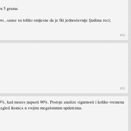
, u 5 grama.
ivo...sanse su toliko smijesne da je fkt jednostavnije ljudima reci;
#10
#11
 5%, kad mozes napasti 90%. Postoje analize sigurnosti i koliko vremena
a izgled ikonica u svojim megalomnim updateima.