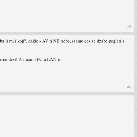
#4
a li mi i koji", dakle - AV ti NE treba, (samo ces se dzabe peglati s
e ne desi! A imam i PC u LAN-u.
#5