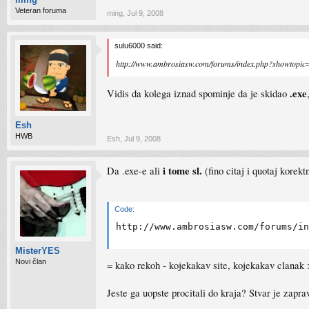
Veteran foruma
ming
,
Jul 9, 2008
sulu6000 said:
http://www.ambrosiasw.com/forums/index.php?showtopi
.exe
Vidis da kolega iznad spominje da je skidao
Esh
HWB
Esh
,
Jul 9, 2008
i tome sl.
Da .exe-e ali
(fino citaj i quotaj korek
Code:
http://www.ambrosiasw.com/forums/in
MisterYES
Novi član
= kako rekoh - kojekakav site, kojekakav clanak
Jeste ga uopste procitali do kraja? Stvar je zapra