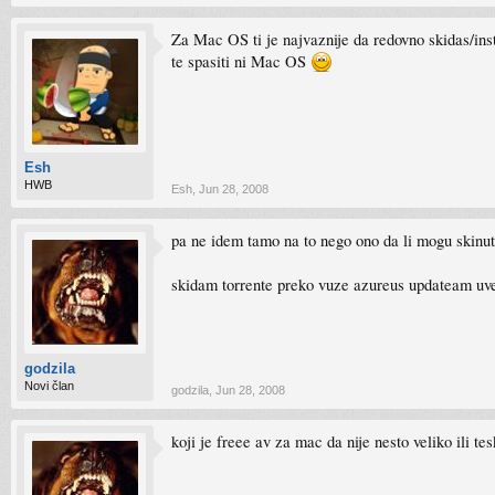
Za Mac OS ti je najvaznije da redovno skidas/inst
te spasiti ni Mac OS
Esh
HWB
Esh
,
Jun 28, 2008
pa ne idem tamo na to nego ono da li mogu skinut
skidam torrente preko vuze azureus updateam uv
godzila
Novi član
godzila
,
Jun 28, 2008
koji je freee av za mac da nije nesto veliko ili te