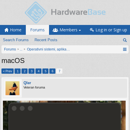
Home
Forums
Members
Log in or Sign up
Search Forums
Recent Posts
Forums
...
Operativni sistemi, aplikacije i programiranje
macOS
< Prev
1
2
3
4
5
6
7
Qler
Veteran foruma