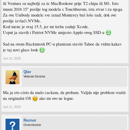
ili Ventura su najbolji za te MacBookove prije T2 chipa ili M1. Isto
imam 2016 15" poslije tog modela s Touchbarom, ista stvar i za njega.
Za ove Unibody modele sve iznad Monterey baš loše radi, dok ove
poslije izvlači NVMe.
Kod mene je ovaj 15.5, jer mi treba zadnji Xcode.
Usput ja stavih i Patriot NVMe umjesto Apple-ovog SSD-a
Sad na ovom Hackintosh PC-u planiram staviti Tahoe da vidim kakav
je taj novi glass look
Jun 11, 2025
Qler
Veteran foruma
Ma ja eto cisto da malo cackam, da probam. Valjda nije problem vratiti
na originalni OS
ako mi ovo ne legne.
Jun 11, 2025
Reznor
Overclocker