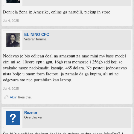
Donijela žena iz Amerike, online ga naručili, pickup in store
Jul 4, 2025
EL NINO CFC
Veteran foruma
Nedavno je bio odlican deal na amazonu za mac mini m4 base model
cini mi se, 10core cpu i gpu, 16gb ram memorije i 256gb sdd koji se
svakako moze nadoknaditi kasnije. 465 dolara. Ne postoji jednostavno
nista bolje u onom form factoru. ja zamalo da ga kupim, ali mi ne
odgovara sto nije portabilan kao laptop.
Jul 4, 2025
Aldiin
likes this.
Reznor
Overclocker
Šta bi bio solidan desktop deal je da uskoro padne cijena MacPro7,1