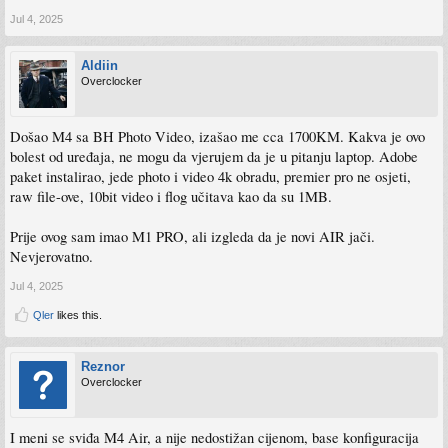
Jul 4, 2025
Aldiin
Overclocker
Došao M4 sa BH Photo Video, izašao me cca 1700KM. Kakva je ovo
bolest od uređaja, ne mogu da vjerujem da je u pitanju laptop. Adobe
paket instalirao, jede photo i video 4k obradu, premier pro ne osjeti,
raw file-ove, 10bit video i flog učitava kao da su 1MB.
Prije ovog sam imao M1 PRO, ali izgleda da je novi AIR jači.
Nevjerovatno.
Jul 4, 2025
Qler
likes this.
Reznor
Overclocker
I meni se sviđa M4 Air, a nije nedostižan cijenom, base konfiguracija