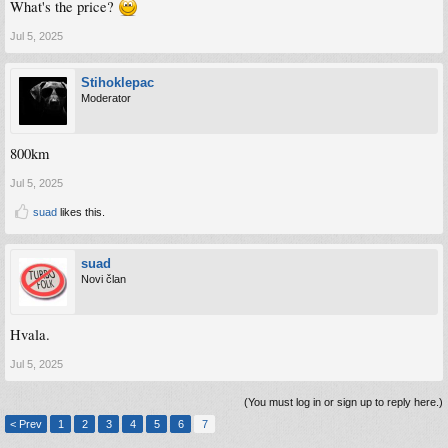
What's the price?
Jul 5, 2025
Stihoklepac
Moderator
800km
Jul 5, 2025
suad
likes this.
suad
Novi član
Hvala.
Jul 5, 2025
(You must log in or sign up to reply here.)
< Prev
1
2
3
4
5
6
7