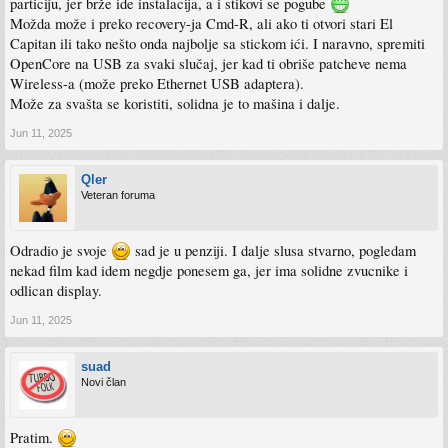
particiju, jer brže ide instalacija, a i stikovi se pogube
Možda može i preko recovery-ja Cmd-R, ali ako ti otvori stari El
Capitan ili tako nešto onda najbolje sa stickom ići. I naravno, spremiti
OpenCore na USB za svaki slučaj, jer kad ti obriše patcheve nema
Wireless-a (može preko Ethernet USB adaptera).
Može za svašta se koristiti, solidna je to mašina i dalje.
Jun 11, 2025
Qler
Veteran foruma
Odradio je svoje
sad je u penziji. I dalje slusa stvarno, pogledam
nekad film kad idem negdje ponesem ga, jer ima solidne zvucnike i
odlican display.
Jun 11, 2025
suad
Novi član
Pratim.