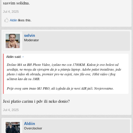
sasvim solidna.
Jul 4, 2025
Aldiin
likes this.
selvin
Moderator
Aldiin said:
↑
Došao M4 sa BH Photo Video, izašao me cca 1700KM. Kakva je ovo bolest od
uređaja, ne mogu da vjerujem da je u pitanju laptop. Adobe paket instalirao, jede
photo i video 4k obradu, premier pro ne osjeti, raw file-ove, 10bit video i flog
učitava kao da su 1MB.
Prije ovog sam imao M1 PRO, ali izgleda da je novi AIR jači. Nevjerovatno.
Jesi platio carinu i pdv ili neko donio?
Jul 4, 2025
Aldiin
Overclocker