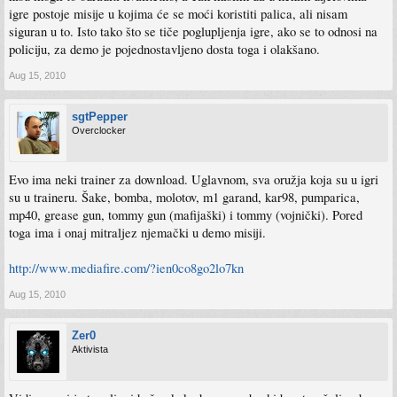
igre postoje misije u kojima će se moći koristiti palica, ali nisam
siguran u to. Isto tako što se tiče poglupljenja igre, ako se to odnosi na
policiju, za demo je pojednostavljeno dosta toga i olakšano.
Aug 15, 2010
sgtPepper
Overclocker
Evo ima neki trainer za download. Uglavnom, sva oružja koja su u igri
su u traineru. Šake, bomba, molotov, m1 garand, kar98, pumparica,
mp40, grease gun, tommy gun (mafijaški) i tommy (vojnički). Pored
toga ima i onaj mitraljez njemački u demo misiji.
http://www.mediafire.com/?ien0co8go2lo7kn
Aug 15, 2010
Zer0
Aktivista