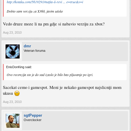
http://kotaku.com/5619291/mafia-ii-revi ... e=true&s=i
Dobio sam verziju za X360, javim utiske
Vedo druze moze li na pm gdje si nabavio verziju za xbox?
Aug 23, 2010
dmr
Veteran foruma
EnisDonKing said:
Ovo recenzija sto je do sad izaslo je bilo bas pljuvanje po igri.
Sacekat cemo i gamespot. Meni je nekako gamespot najslicniji mom
ukusu
Aug 23, 2010
sgtPepper
Overclocker