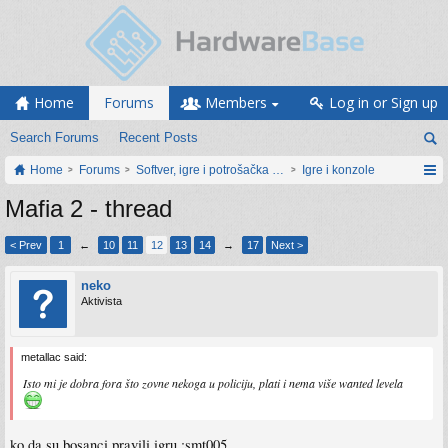
Home
Forums
Members
Log in or Sign up
Search Forums
Recent Posts
Home
Forums
Softver, igre i potrošačka elektronika
Igre i konzole
Mafia 2 - thread
< Prev
1
←
10
11
12
13
14
→
17
Next >
neko
Aktivista
metallac said:
Isto mi je dobra fora što zovne nekoga u policiju, plati i nema više wanted levela
ko da su bosanci pravili igru :smt005