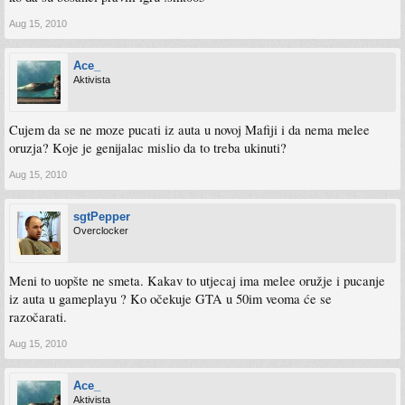
Aug 15, 2010
Ace_
Aktivista
Cujem da se ne moze pucati iz auta u novoj Mafiji i da nema melee
oruzja? Koje je genijalac mislio da to treba ukinuti?
Aug 15, 2010
sgtPepper
Overclocker
Meni to uopšte ne smeta. Kakav to utjecaj ima melee oružje i pucanje
iz auta u gameplayu ? Ko očekuje GTA u 50im veoma će se
razočarati.
Aug 15, 2010
Ace_
Aktivista