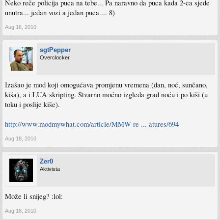
Neko reče policija puca na tebe... Pa naravno da puca kada 2-ca sjede
unutra... jedan vozi a jedan puca.... 8)
Aug 16, 2010
sgtPepper
Overclocker
Izašao je mod koji omogućava promjenu vremena (dan, noć, sunčano,
kiša), a i LUA skripting. Stvarno moćno izgleda grad noću i po kiši (u
toku i poslije kiše).
http://www.modmywhat.com/article/MMW-re ... atures/694
Aug 18, 2010
Zer0
Aktivista
Može li snijeg? :lol:
Aug 18, 2010