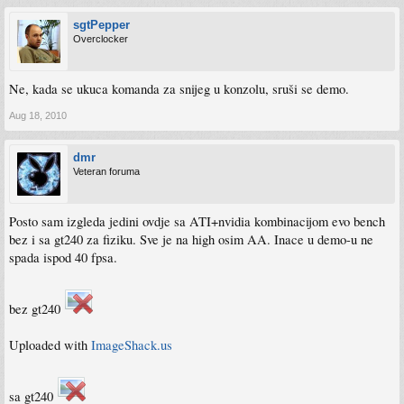
sgtPepper
Overclocker
Ne, kada se ukuca komanda za snijeg u konzolu, sruši se demo.
Aug 18, 2010
dmr
Veteran foruma
Posto sam izgleda jedini ovdje sa ATI+nvidia kombinacijom evo bench
bez i sa gt240 za fiziku. Sve je na high osim AA. Inace u demo-u ne
spada ispod 40 fpsa.
bez gt240
Uploaded with
ImageShack.us
sa gt240