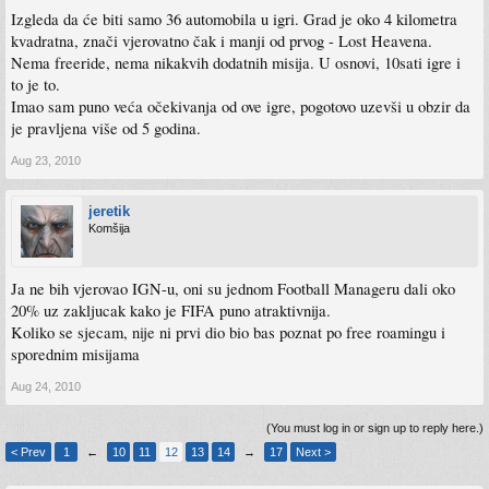
Izgleda da će biti samo 36 automobila u igri. Grad je oko 4 kilometra
kvadratna, znači vjerovatno čak i manji od prvog - Lost Heavena.
Nema freeride, nema nikakvih dodatnih misija. U osnovi, 10sati igre i
to je to.
Imao sam puno veća očekivanja od ove igre, pogotovo uzevši u obzir da
je pravljena više od 5 godina.
Aug 23, 2010
jeretik
Komšija
Ja ne bih vjerovao IGN-u, oni su jednom Football Manageru dali oko
20% uz zakljucak kako je FIFA puno atraktivnija.
Koliko se sjecam, nije ni prvi dio bio bas poznat po free roamingu i
sporednim misijama
Aug 24, 2010
(You must log in or sign up to reply here.)
< Prev
1
←
10
11
12
13
14
→
17
Next >