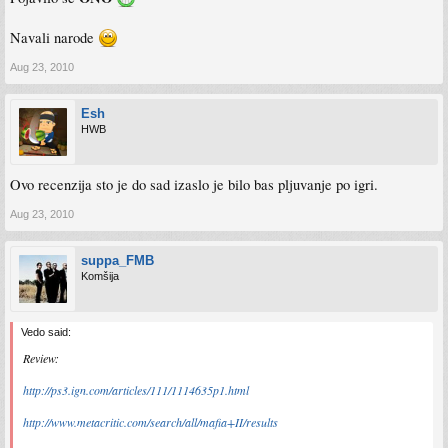
Navali narode
Aug 23, 2010
Esh
HWB
Ovo recenzija sto je do sad izaslo je bilo bas pljuvanje po igri.
Aug 23, 2010
suppa_FMB
Komšija
Vedo said:
Review:
http://ps3.ign.com/articles/111/1114635p1.html
http://www.metacritic.com/search/all/mafia+II/results