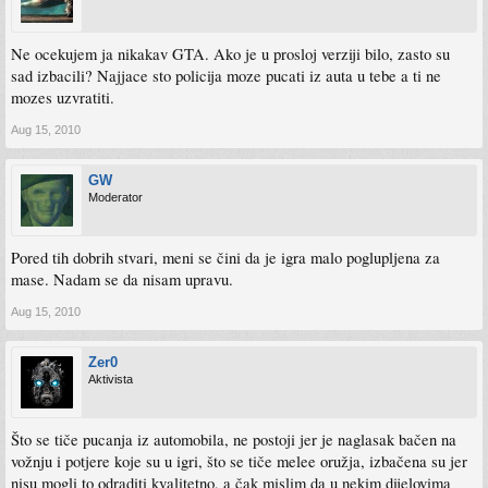
Ne ocekujem ja nikakav GTA. Ako je u prosloj verziji bilo, zasto su
sad izbacili? Najjace sto policija moze pucati iz auta u tebe a ti ne
mozes uzvratiti.
Aug 15, 2010
GW
Moderator
Pored tih dobrih stvari, meni se čini da je igra malo poglupljena za
mase. Nadam se da nisam upravu.
Aug 15, 2010
Zer0
Aktivista
Što se tiče pucanja iz automobila, ne postoji jer je naglasak bačen na
vožnju i potjere koje su u igri, što se tiče melee oružja, izbačena su jer
nisu mogli to odraditi kvalitetno, a čak mislim da u nekim dijelovima