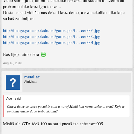
Vidio sam i ja to, ali mi baš nekako bezveze da skidam to...želim da
probam polako kroz igru to sve...
Dosta se sad vidi šta nas čeka i kroz demo, a evo nekoliko slika koje
su baš zanimljive:
http://image.gamespotcdn.net/gamespot/i ... een005.jpg
http://image.gamespotcdn.net/gamespot/i ... een002.jpg
http://image.gamespotcdn.net/gamespot/i ... een001.jpg
Baš lijepa atmosfera
Aug 16, 2010
metallac
Aktivista
Ace_ said:
Cujem da se ne moze pucati iz auta u novoj Mafiji i da nema melee oruzja? Koje je
genijalac mislio da to treba ukinuti?
Misliš ala GTA ideš 100 na sat i pucaš iza sebe :smt005