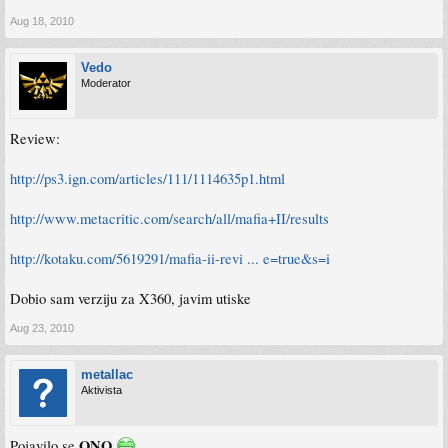
Aug 18, 2010
Vedo
Moderator
Review:
http://ps3.ign.com/articles/111/1114635p1.html
http://www.metacritic.com/search/all/mafia+II/results
http://kotaku.com/5619291/mafia-ii-revi ... e=true&s=i
Dobio sam verziju za X360, javim utiske
Aug 23, 2010
metallac
Aktivista
ONO
Pojavilo se