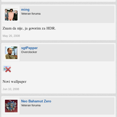
ming
Veteran foruma
Znam da nije, ja govorim za HDR.
May 26, 2008
sgtPepper
Overclocker
Novi wallpaper
Jun 10, 2008
Neo Bahamut Zero
Veteran foruma