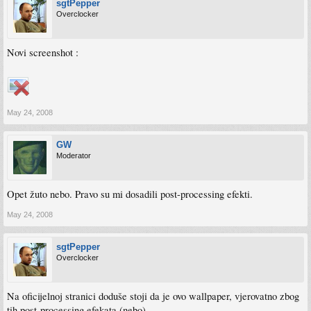
sgtPepper
Overclocker
Novi screenshot :
May 24, 2008
GW
Moderator
Opet žuto nebo. Pravo su mi dosadili post-processing efekti.
May 24, 2008
sgtPepper
Overclocker
Na oficijelnoj stranici doduše stoji da je ovo wallpaper, vjerovatno zbog
tih post-processing efekata (nebo).