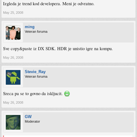
Izgleda je trend kod developera. Meni je odvratno.
May 25, 2008
ming
Veteran foruma
Sve copy&paste iz DX SDK. HDR je unistio igre na kompu.
May 26, 2008
Stevie_Ray
Veteran foruma
Sreca pa se to govno da iskljucit.
May 26, 2008
GW
Moderator