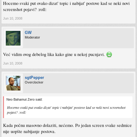
Hocemo svaki put ovako dizat' topic i nabijat' postove kad se neki novi
screenshot pojavi? :roll:
Jun 10, 2008
GW
Moderator
Već vidim ovog debelog lika kako gine u nekoj pucnjavi.
Jun 10, 2008
sgtPepper
Overclocker
Neo Bahamut Zero said:
Hocemo svaki put ovako dizat' topic i nabijat' postove kad se neki novi screenshot
pojavi? :roll:
Kada počnu masovno dolaziti, nećemo. Po jedan screen svake sedmice
nije uopšte nabijanje postova.