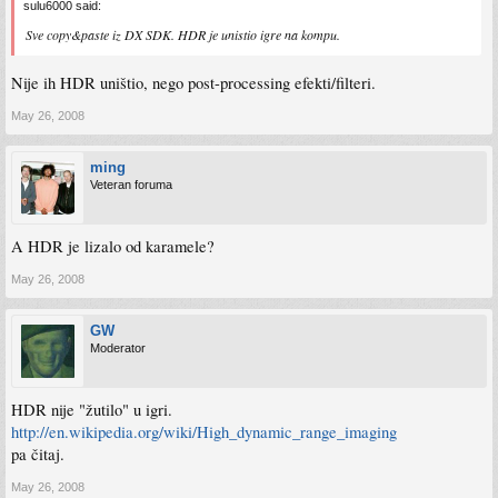
sulu6000 said:
Sve copy&paste iz DX SDK. HDR je unistio igre na kompu.
Nije ih HDR uništio, nego post-processing efekti/filteri.
May 26, 2008
ming
Veteran foruma
A HDR je lizalo od karamele?
May 26, 2008
GW
Moderator
HDR nije "žutilo" u igri.
http://en.wikipedia.org/wiki/High_dynamic_range_imaging
pa čitaj.
May 26, 2008