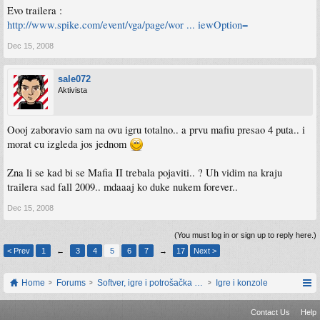
Evo trailera :
http://www.spike.com/event/vga/page/wor ... iewOption=
Dec 15, 2008
sale072
Aktivista
Oooj zaboravio sam na ovu igru totalno.. a prvu mafiu presao 4 puta.. i
morat cu izgleda jos jednom
Zna li se kad bi se Mafia II trebala pojaviti.. ? Uh vidim na kraju
trailera sad fall 2009.. mdaaaj ko duke nukem forever..
Dec 15, 2008
(You must log in or sign up to reply here.)
< Prev
1
←
3
4
5
6
7
→
17
Next >
Home
Forums
Softver, igre i potrošačka elektronika
Igre i konzole
Contact Us
Help