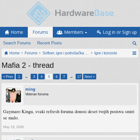
Home
Forums
Members
Log in or Sign up
Search Forums
Recent Posts
Home
Forums
Softver, igre i potrošačka elektronika
Igre i konzole
Mafia 2 - thread
< Prev
1
←
3
4
5
6
7
→
17
Next >
ming
Veteran foruma
Gaymaro Kingu, svaki refresh foruma donosi deset tvojih postova smiri
se malo.
May 19, 2008