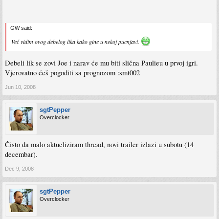
GW said:
Već vidim ovog debelog lika kako gine u nekoj pucnjavi.
Debeli lik se zovi Joe i narav će mu biti slična Paulieu u prvoj igri.
Vjerovatno ćeš pogoditi sa prognozom :smt002
Jun 10, 2008
sgtPepper
Overclocker
Čisto da malo aktueliziram thread, novi trailer izlazi u subotu (14
decembar).
Dec 9, 2008
sgtPepper
Overclocker