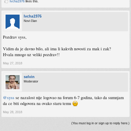
Ivcha1976
likes this.
Ivcha1976
Novi član
Pozdrav syss,
Vidim da je davno bilo, ali ima li kakvih novosti za mak i zak?
Hvala mnogo uz veliki pozdrav!!
May 27, 2018
selvin
Moderator
@syss
se nazalost nije logovao na forum 6-7 godina, tako da sumnjam
da ce biti odgovora na ovako staru temu
May 28, 2018
(You must log in or sign up to reply here.)