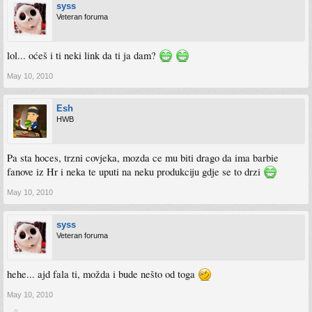
syss
Veteran foruma
lol... oćeš i ti neki link da ti ja dam?
May 10, 2010
Esh
HWB
Pa sta hoces, trzni covjeka, mozda ce mu biti drago da ima barbie
fanove iz Hr i neka te uputi na neku produkciju gdje se to drzi
May 10, 2010
syss
Veteran foruma
hehe... ajd fala ti, možda i bude nešto od toga
May 10, 2010