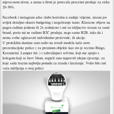
mjesecnom nivou, a nama u firmi je povecala procenat prodaje za zirka
20-30%.
Facebook i instagram adse slabo korisitm u zadnje vrijeme, nisam jos
uvijek detaljno skuzio budgeting i targetiranje tamo. Klasicne objave na
pageu radimo jednom ili 2x sedmicno i oni su iskljucivo vezani za sami
brand, posto mi ne radimo B2C prodaju, nego samo B2B, tako da i
nema svrhe oglasavati indvidualno proizvode, ili akcije.
U proteklim danima sam radio na izradi modela naše nove
prezentacijske police ( za premium objekte kao sto je recimo Bingo,
Kerametal, Lamper itd. ) i zahvaljujuci selvinu, koji me spojio s
kolegom koji se bavi 3dom, uspjeli smo napraviti idejno rjesenje, za
koje sada trazim najbolju ponudu za izradu i kreiranje. Volio bih cuti
vaša mišljenja o ovoj polici: