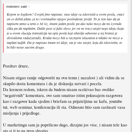
mobsterc said:
↑
Kojom to logikom? Covjek fino napisao, vase ideje cu iskoristiti u svom poslu, znaci
on ce dobiti platu za to i eventualno njegov poslodavac profit. To je isto kao da ja
napisem tamo u temi o 3d viz, imam jedan poslic pa ako neko moze da mi izrenda
sliku pa da naplatim. Dakle post si fulio skroz jer on ne trazi savjet nego ideju (koja
je u ovom slucaju transalcija na opis posla koji obavlja odnosno u toj bransi je
ekvivaletna radu/zaradi). Kvaka moze biti u razmjeni iskustava a nikako ne moze u
naplati tudjih. Da je napisao imam tri ideje, sta je vas savjet, koju da iskoristim, to
bi bilo nesto sasvim drugo.
Pozdrav druze,
Nisam stigao ranije odgovoriti na ovu temu ( nazalost ) ali vidim da se
skupilo dosta komentara i da je diskusija ustvari i pocela.
Da krenem redom, iskren da budem nisam ocekivao bas ovoliko
"negativnih" komentara, ovo sam smatrao istim pokusajem razgovora
kao i razgovor kada sjedim i briefam sa prijateljima uz kafu, youtube
tut, web seminar, konferenciju ili sta. Odnosno htio sam saslusati vasa
misljenja i prijedloge.
U marketingu sam ja poprilicno dugo, dizajnu jos vise, i nisam tele kao
sto si ti to na prvu shvatio.