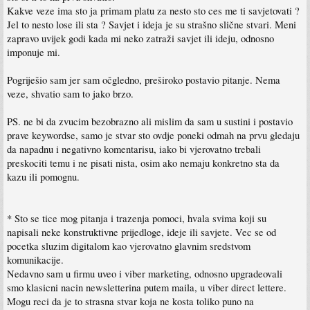
Kakve veze ima sto ja primam platu za nesto sto ces me ti savjetovati ?
Jel to nesto lose ili sta ? Savjet i ideja je su strašno slične stvari. Meni
zapravo uvijek godi kada mi neko zatraži savjet ili ideju, odnosno
imponuje mi.
Pogriješio sam jer sam očgledno, preširoko postavio pitanje. Nema
veze, shvatio sam to jako brzo.
PS. ne bi da zvucim bezobrazno ali mislim da sam u sustini i postavio
prave keywordse, samo je stvar sto ovdje poneki odmah na prvu gledaju
da napadnu i negativno komentarisu, iako bi vjerovatno trebali
preskociti temu i ne pisati nista, osim ako nemaju konkretno sta da
kazu ili pomognu.
* Sto se tice mog pitanja i trazenja pomoci, hvala svima koji su
napisali neke konstruktivne prijedloge, ideje ili savjete. Vec se od
pocetka sluzim digitalom kao vjerovatno glavnim sredstvom
komunikacije.
Nedavno sam u firmu uveo i viber marketing, odnosno upgradeovali
smo klasicni nacin newsletterina putem maila, u viber direct lettere.
Mogu reci da je to strasna stvar koja ne kosta toliko puno na