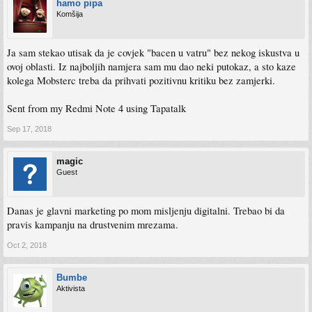
hamo pipa
Komšija
Ja sam stekao utisak da je covjek "bacen u vatru" bez nekog iskustva u
ovoj oblasti. Iz najboljih namjera sam mu dao neki putokaz, a sto kaze
kolega Mobsterc treba da prihvati pozitivnu kritiku bez zamjerki.
Sent from my Redmi Note 4 using Tapatalk
Sep 17, 2018
magic
Guest
Danas je glavni marketing po mom misljenju digitalni. Trebao bi da
pravis kampanju na drustvenim mrezama.
Oct 2, 2018
Bumbe
Aktivista