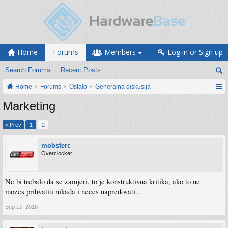
Home
Forums
Members
Log in or Sign up
Search Forums
Recent Posts
Home
Forums
Ostalo
Generalna diskusija
Marketing
< Prev
1
2
mobsterc
Overclocker
Ne bi trebalo da se zamjeri, to je konstruktivna kritika, ako to ne
mozes prihvatiti nikada i neces napredovati..
Sep 17, 2018