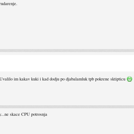
rudarenje.
 Uvalilo im kakav kuki i kad dodju po djabalamluk tpb pokrene sktipticu
y...ne skace CPU potrosnja