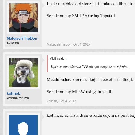
Imate mineblock ekstenziju, i bruku ostalih za to 
Sent from my SM-T230 using Tapatalk
MakaveliTheDon
Aktivista
MakaveliTheDon
,
Oct 4, 2017
Aldiin said:
↑
Upravo sam ušao na TPB ali cpu usage se ne mjenja..
Mozda rudare samo ovi koji su cesci posjetitelji.
Sent from my MI 3W using Tapatalk
kolinsb
Veteran foruma
kolinsb
,
Oct 4, 2017
kod mene se nista desava kada udjem na pirat ba