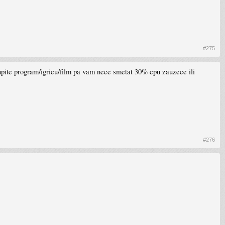
#275
kupite program/igricu/film pa vam nece smetat 30% cpu zauzece ili
#276