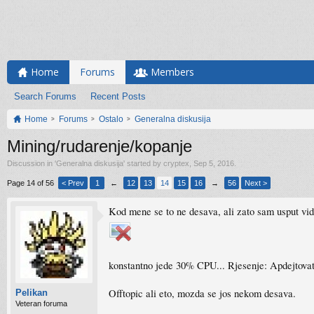
Home
Forums
Members
Search Forums
Recent Posts
Home
Forums
Ostalo
Generalna diskusija
Mining/rudarenje/kopanje
Discussion in '
Generalna diskusija
' started by
cryptex
,
Sep 5, 2016
.
Page 14 of 56
< Prev
1
←
12
13
14
15
16
→
56
Next >
Kod mene se to ne desava, ali zato sam usput vid
konstantno jede 30% CPU... Rjesenje: Apdejtovat
Offtopic ali eto, mozda se jos nekom desava.
Pelikan
Veteran foruma