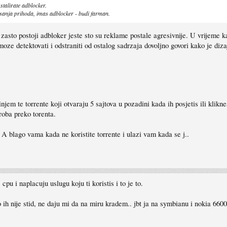
nstalirate adblocker.
isanja prihoda, imas adblocker - budi farman.
g zasto postoji adbloker jeste sto su reklame postale agresivnije. U vrijeme 
ze detektovati i odstraniti od ostalog sadrzaja dovoljno govori kako je diz
em te torrente koji otvaraju 5 sajtova u pozadini kada ih posjetis ili kliknes
roba preko torenta.
to. A blago vama kada ne koristite torrente i ulazi vam kada se j..
 cpu i naplacuju uslugu koju ti koristis i to je to.
 ih nije stid, ne daju mi da na miru kradem.. jbt ja na symbianu i nokia 66