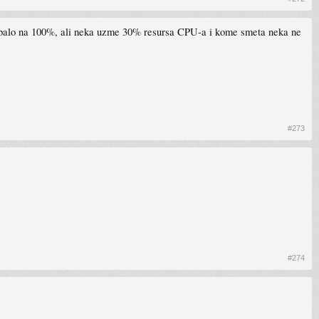
i trebalo na 100%, ali neka uzme 30% resursa CPU-a i kome smeta neka ne
#273
#274