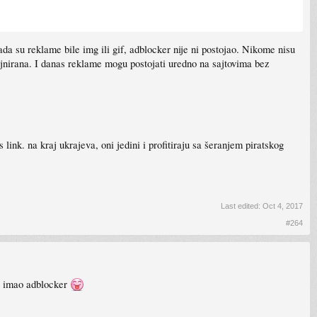
kada su reklame bile img ili gif, adblocker nije ni postojao. Nikome nisu
ajnirana. I danas reklame mogu postojati uredno na sajtovima bez
 link. na kraj ukrajeva, oni jedini i profitiraju sa šeranjem piratskog
Last edited:
Oct 4, 2017
#264
00 imao adblocker