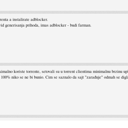
renta a instalirate adblocker.
vid generisanja prihoda, imas adblocker - budi farman.
ximalno koriste torrente, setovali su u torrent clientima minimalnu brzinu 
a 100% niko se ne bi bunio. Cim se saznalo da sajt "zarađuje" odmah se di