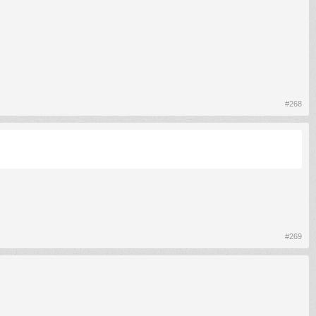
#268
#269