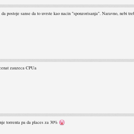
, ali da postoje sanse da to uvrste kao nacin "sponzorisanja". Naravno, neb
ocenat zauzeca CPUa
enje torrenta pa da places za 30%