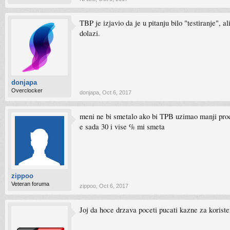
TBP je izjavio da je u pitanju bilo "testiranje"
dolazi.
donjapa
Overclocker
donjapa
,
Oct 6, 2017
meni ne bi smetalo ako bi TPB uzimao manji pr
e sada 30 i vise % mi smeta
zippoo
Veteran foruma
zippoo
,
Oct 6, 2017
Joj da hoce drzava poceti pucati kazne za korist