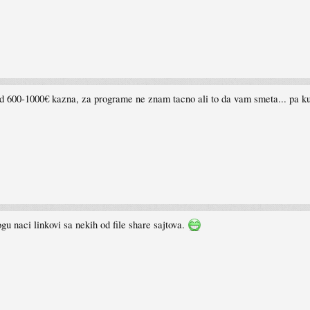
e od 600-1000€ kazna, za programe ne znam tacno ali to da vam smeta... pa 
ogu naci linkovi sa nekih od file share sajtova.