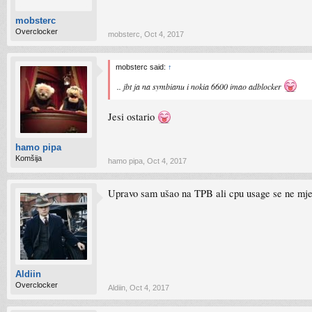
mobsterc
Overclocker
mobsterc
,
Oct 4, 2017
mobsterc said:
↑
.. jbt ja na symbianu i nokia 6600 imao adblocker
Jesi ostario
hamo pipa
Komšija
hamo pipa
,
Oct 4, 2017
Upravo sam ušao na TPB ali cpu usage se ne mje
Aldiin
Overclocker
Aldiin
,
Oct 4, 2017