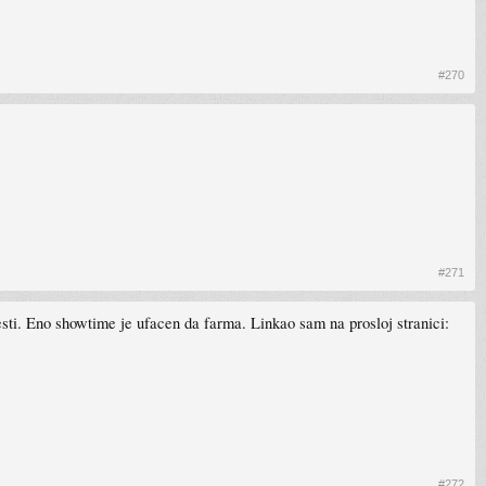
#270
#271
jesti. Eno showtime je ufacen da farma. Linkao sam na prosloj stranici:
#272