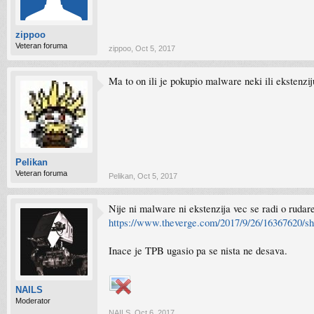
zippoo
Veteran foruma
zippoo
,
Oct 5, 2017
Ma to on ili je pokupio malware neki ili ekstenzij
Pelikan
Veteran foruma
Pelikan
,
Oct 5, 2017
Nije ni malware ni ekstenzija vec se radi o rudare
https://www.theverge.com/2017/9/26/16367620/s
Inace je TPB ugasio pa se nista ne desava.
NAILS
Moderator
NAILS
,
Oct 6, 2017