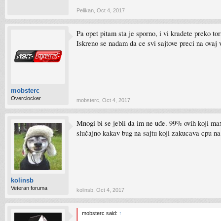
Pelikan
,
Oct 4, 2017
Pa opet pitam sta je sporno, i vi kradete preko tor
Iskreno se nadam da ce svi sajtove preci na ovaj 
mobsterc
Overclocker
mobsterc
,
Oct 4, 2017
Mnogi bi se jebli da im ne uđe. 99% ovih koji ma
slučajno kakav bug na sajtu koji zakucava cpu n
kolinsb
Veteran foruma
kolinsb
,
Oct 4, 2017
mobsterc said:
↑