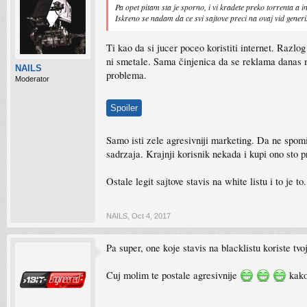
Pa opet pitam sta je sporno, i vi kradete preko torrenta a i
Iskreno se nadam da ce svi sajtove preci na ovaj vid gener
Ti kao da si jucer poceo koristiti internet. Razlo
ni smetale. Sama činjenica da se reklama danas mo
NAILS
problema.
Moderator
Spoiler
Samo isti zele agresivniji marketing. Da ne spominj
sadrzaja. Krajnji korisnik nekada i kupi ono sto p
Ostale legit sajtove stavis na white listu i to je 
NAILS
,
Oct 4, 2017
Pa super, one koje stavis na blacklistu koriste tvoj
Cuj molim te postale agresivnije
kako