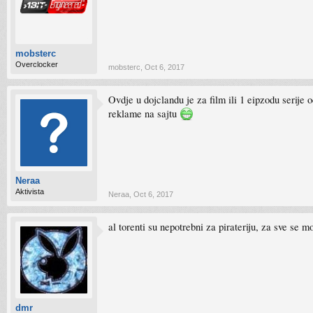
mobsterc
Overclocker
mobsterc
,
Oct 6, 2017
Ovdje u dojclandu je za film ili 1 eipzodu serij
reklame na sajtu
Neraa
Aktivista
Neraa
,
Oct 6, 2017
al torenti su nepotrebni za pirateriju, za sve se m
dmr