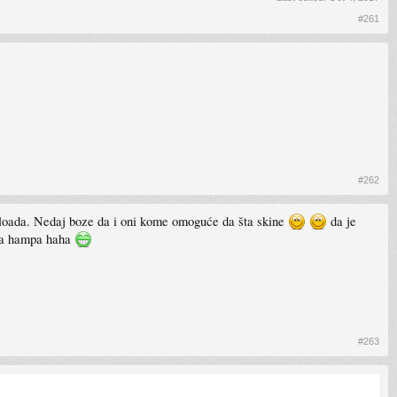
#261
#262
uploada. Nedaj boze da i oni kome omoguće da šta skine
da je
gla hampa haha
#263