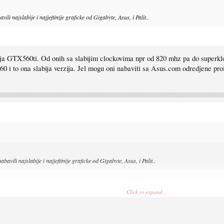
i najslabije i najjeftinije graficke od Gigabyte, Asus, i Palit..
ija GTX560ti. Od onih sa slabijim clockovima npr od 820 mhz pa do superklo
i to ona slabija verzija. Jel mogu oni nabaviti sa Asus.com odredjene pro
vili najslabije i najjeftinije graficke od Gigabyte, Asus, i Palit..
Click to expand...
60ti. Od onih sa slabijim clockovima npr od 820 mhz pa do superklokovanih 900-950 gpu mhz.
 Asus.com odredjene proizvode po zelji kupca?