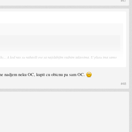
#47
z... A kod nas su nabavili ove sa najslabijim radnim taktovima. U plusu ima samo
ko ne nadjem neku OC, kupit cu obicnu pa sam OC.
#48