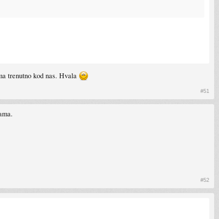
pit cu obicnu pa sam OC.
 ima trenutno kod nas. Hvala
#51
sama.
#52