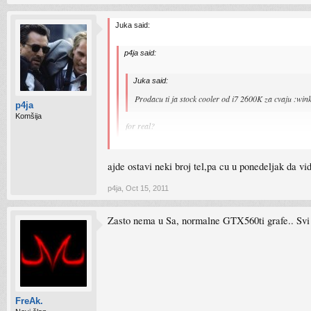
Juka said:
p4ja said:
Juka said:
Prodacu ti ja stock cooler od i7 2600K za cvaju :win
p4ja
Komšija
for real?
4real!
ajde ostavi neki broj tel,pa cu u ponedeljak da v
p4ja
,
Oct 15, 2011
Zasto nema u Sa, normalne GTX560ti grafe.. Svi su 
FreAk.