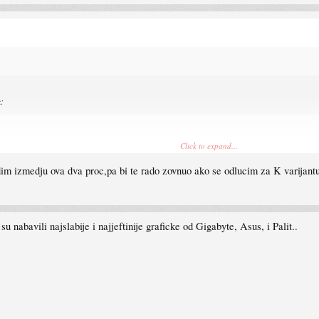
k:
Click to expand...
idim izmedju ova dva proc,pa bi te rado zovnuo ako se odlucim za K varijantu
nabavili najslabije i najjeftinije graficke od Gigabyte, Asus, i Palit..