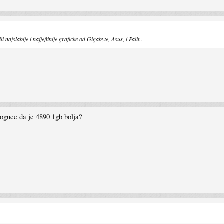
ajslabije i najjeftinije graficke od Gigabyte, Asus, i Palit..
 moguce da je 4890 1gb bolja?