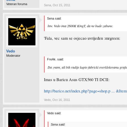
Veteran foruma
Sena
,
Oct 15, 2011
Sena said:
btw. Vedo ima 2600K KingT, da ne bude zabune.
'Fala, vec sam se osjecao uvrijeđen :mrgreen:
Vedo
Moderator
FreAk. said:
Da znam, ali bih radije kupio fabricki overklokovanu gra
Imas u Baricu Asus GTX560 TI DCII:
http://barico.net/index.php?page=shop.p ... &Ite
Vedo
,
Oct 16, 2011
Vedo said:
Sena said: