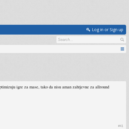
Log in or Sign up
 optimizuju igre za mase, tako da nisu aman zahtjevne za allround
#41