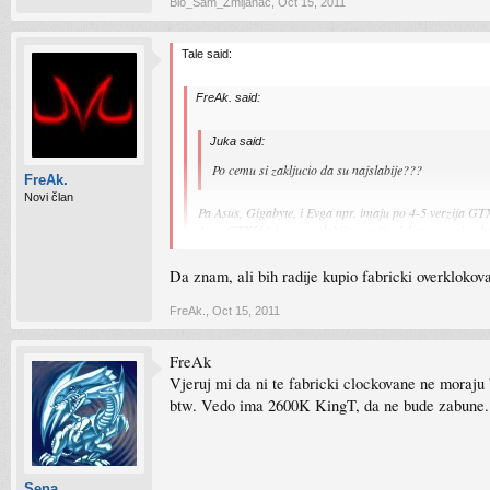
Bio_Sam_Zmijanac
,
Oct 15, 2011
Tale said:
FreAk. said:
Juka said:
Po cemu si zakljucio da su najslabije???
FreAk.
Novi član
Pa Asus, Gigabyte, i Evga npr. imaju po 4-5 verzija G
Asus GTX560 i to ona slabija verzija. Jel mogu oni nab
Pa mozes i ti slajderom oc-at na te postavke.
Da znam, ali bih radije kupio fabricki overklok
FreAk.
,
Oct 15, 2011
FreAk
Vjeruj mi da ni te fabricki clockovane ne moraju b
btw. Vedo ima 2600K KingT, da ne bude zabune.
Sena