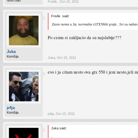
Novi član
FreAk.
,
Oct 15, 2011
FreAk. said:
Zasto nema u Sa, normalne GTX560ti grafe.. Svi su nabavili n
Po cemu si zakljucio da su najslabije???
Juka
Komšija
Juka
,
Oct 15, 2011
evo i ja citam nesto ova gtx 550 i jeni nesto,jeli
p4ja
Komšija
p4ja
,
Oct 15, 2011
Juka said: