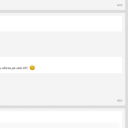
#49
 cu obicnu pa sam OC.
#50