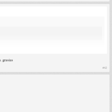
. grasias
#42