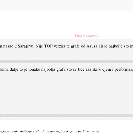
Click to expand...
raficku jer su one vec testirane na tim povisenim taktovima. Mada ako ne nadjem neku OC, ku
am nasao u Sarajevu. Nije TOP verzija te grafe od Asusa ali je najbolje sto
ema dalje,to je ionako najbolja grafa sto se tice razlike u cjeni i performa
,to je ionako najbolja grafa sto se tice razlike u cjeni i performasama.