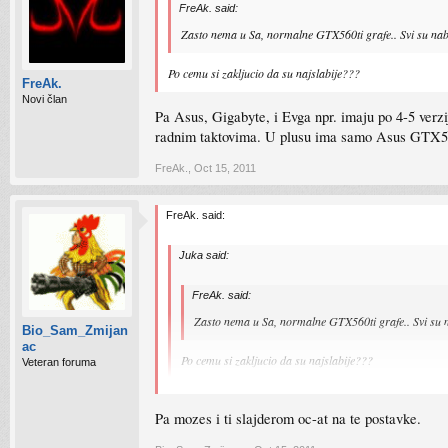
FreAk. said:
Zasto nema u Sa, normalne GTX560ti grafe.. Svi su nabavil
Po cemu si zakljucio da su najslabije???
FreAk.
Novi član
Pa Asus, Gigabyte, i Evga npr. imaju po 4-5 verz
radnim taktovima. U plusu ima samo Asus GTX560 
FreAk.
,
Oct 15, 2011
FreAk. said:
Juka said:
FreAk. said:
Zasto nema u Sa, normalne GTX560ti grafe.. Svi su naba
Bio_Sam_Zmijan
ac
Po cemu si zakljucio da su najslabije???
Veteran foruma
Pa Asus, Gigabyte, i Evga npr. imaju po 4-5 verzija GTX5
GTX560 i to ona slabija verzija. Jel mogu oni nabaviti sa
Pa mozes i ti slajderom oc-at na te postavke.