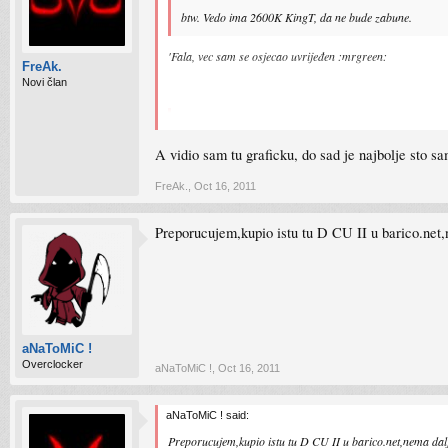
btw. Vedo ima 2600K KingT, da ne bude zabune.
'Fala, vec sam se osjecao uvrijeđen :mrgreen:
FreAk.
Novi član
FreAk. said:
Da znam, ali bih radije kupio fabricki overklokovanu g
A vidio sam tu graficku, do sad je najbolje sto s
Imas u Baricu Asus GTX560 TI DCII:
FreAk.
,
Oct 16, 2011
http://barico.net/index.php?page=shop.p ... &Itemid=71
Preporucujem,kupio istu tu D CU II u barico.net,n
aNaToMiC !
Overclocker
aNaToMiC !
,
Oct 16, 2011
aNaToMiC ! said:
Preporucujem,kupio istu tu D CU II u barico.net,nema dalje