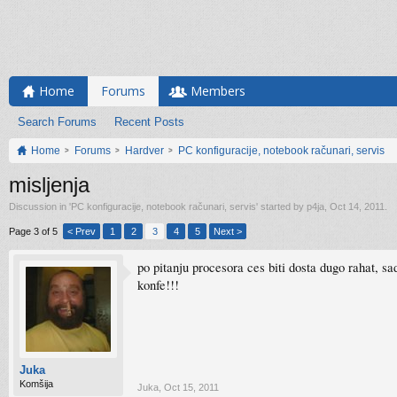
Home
Forums
Members
Search Forums
Recent Posts
Home
Forums
Hardver
PC konfiguracije, notebook računari, servis
misljenja
Discussion in '
PC konfiguracije, notebook računari, servis
' started by
p4ja
,
Oct 14, 2011
.
Page 3 of 5
< Prev
1
2
3
4
5
Next >
po pitanju procesora ces biti dosta dugo rahat, s
konfe!!!
Juka
Komšija
Juka
,
Oct 15, 2011