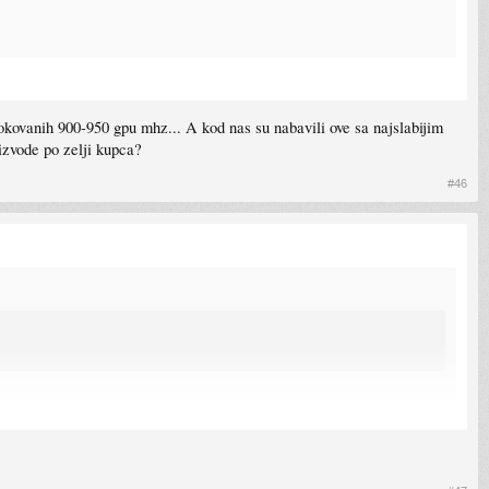
kovanih 900-950 gpu mhz... A kod nas su nabavili ove sa najslabijim
izvode po zelji kupca?
#46
.. A kod nas su nabavili ove sa najslabijim radnim taktovima. U plusu ima samo Asus