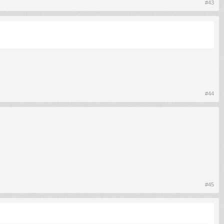
#43
#44
#45