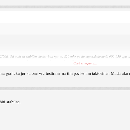
TX560ti. Od onih sa slabijim clockovima npr od 820 mhz pa do superklokovanih 900-950 gpu mh
aviti sa Asus.com odredjene proizvode po zelji kupca?
Click to expand...
ovanu graficku jer su one vec testirane na tim povisenim taktovima. Mada a
iti stabilne.