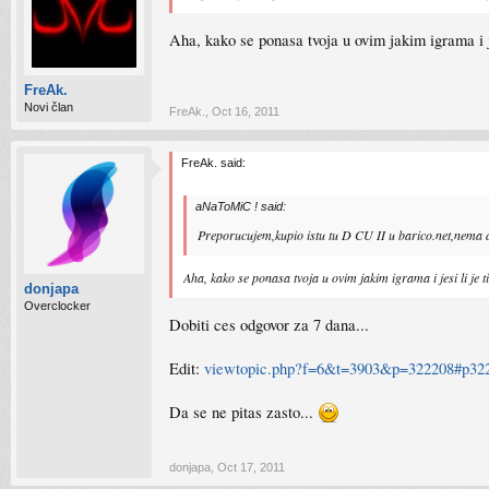
Aha, kako se ponasa tvoja u ovim jakim igrama i jes
FreAk.
Novi član
FreAk.
,
Oct 16, 2011
FreAk. said:
aNaToMiC ! said:
Preporucujem,kupio istu tu D CU II u barico.net,nema dal
Aha, kako se ponasa tvoja u ovim jakim igrama i jesi li je ti
donjapa
Overclocker
Dobiti ces odgovor za 7 dana...
Edit:
viewtopic.php?f=6&t=3903&p=322208#p32
Da se ne pitas zasto...
donjapa
,
Oct 17, 2011