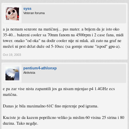
syss
Veteran foruma
a ja nemam senzore na matičnoj... pas mater. a brijem da je isto oko
35-40... bakreni cooler sa 70mm fanom na 4500rpm i 2 case fana, midi
tower. onako "od oka" na dodir cooler nije ni mlak. ali zato na graf ne
možeš ni prst držat duže od 5-10sec (sa gornje strane "ispod" gpu-a).
Oct 19, 2003
pentium4-athlonxp
Aktivista
e pa zar vise nista zapamtili jos ga nisam mjenjao p4 1.4GHz ecs
matična.
Danas je bila maximalno 61C fino mjerenje pod igrama.
Kuciste je da kazem poprilicno veliko ja mislim 60 visina 25 sirina i 80
duzina. Tako negdje.