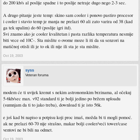
do 200 kb/s al poslije spadne i to poslije netraje dugo nego 2-3 sec.
A drugo pitanje jeste temp: skino sam cooler i ponovo pastiro procesor
i cooler i stavio temp je manja ne prelazi 60 ali zato varira od 38 (kad
ga tek upalim) do 60 (poslije igri itd).
Svi znamo ako je cooler kvalitetan i pasta razlika temperatura nesmije
biti vece od 10C-. Sta mislite o ovome moze li iti da su senzori na
matičnoj otisli ili je to ok ili nije ili sta je sta mislite.
Oct 19, 2003
syss
Veteran foruma
modem će ti uvijek krenut s nekim astronomskim brzinama, al očekuj
5-6kb/sec max. v92 standard ti je bolji jedino po bržem uploadu
(sumnjam da ti to jako treba), download ti je isto 56k.
e još kad bi napiso u potpisu koji proc imaš, možda bi ti mogli pomoć.
ak ne prelazi 60-70 nije strašno, makar bolji cooler/veći tower/case
ventovi ne bi bili na odmet.
Oct 19, 2003