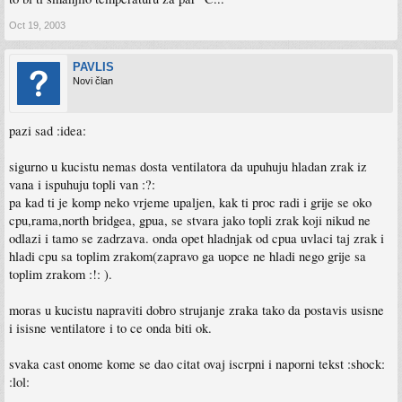
Oct 19, 2003
PAVLIS
Novi član
pazi sad :idea:
sigurno u kucistu nemas dosta ventilatora da upuhuju hladan zrak iz
vana i ispuhuju topli van :?:
pa kad ti je komp neko vrjeme upaljen, kak ti proc radi i grije se oko
cpu,rama,north bridgea, gpua, se stvara jako topli zrak koji nikud ne
odlazi i tamo se zadrzava. onda opet hladnjak od cpua uvlaci taj zrak i
hladi cpu sa toplim zrakom(zapravo ga uopce ne hladi nego grije sa
toplim zrakom :!: ).
moras u kucistu napraviti dobro strujanje zraka tako da postavis usisne
i isisne ventilatore i to ce onda biti ok.
svaka cast onome kome se dao citat ovaj iscrpni i naporni tekst :shock:
:lol: