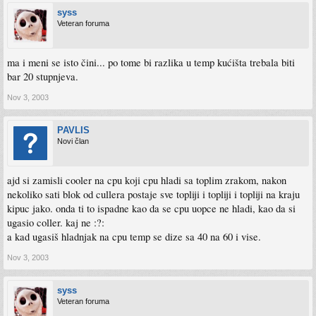
syss
Veteran foruma
ma i meni se isto čini... po tome bi razlika u temp kućišta trebala biti
bar 20 stupnjeva.
Nov 3, 2003
PAVLIS
Novi član
ajd si zamisli cooler na cpu koji cpu hladi sa toplim zrakom, nakon
nekoliko sati blok od cullera postaje sve topliji i topliji i topliji na kraju
kipuc jako. onda ti to ispadne kao da se cpu uopce ne hladi, kao da si
ugasio coller. kaj ne :?:
a kad ugasiš hladnjak na cpu temp se dize sa 40 na 60 i vise.
Nov 3, 2003
syss
Veteran foruma