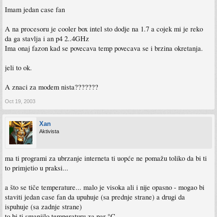
Imam jedan case fan
A na procesoru je cooler box intel sto dodje na 1.7 a cojek mi je reko
da ga stavlja i an p4 2..4GHz
Ima onaj fazon kad se povecava temp povecava se i brzina okretanja.
jeli to ok.
A znaci za modem nista???????
Oct 19, 2003
Xan
Aktivista
ma ti programi za ubrzanje interneta ti uopće ne pomažu toliko da bi ti
to primjetio u praksi...
a što se tiče temperature... malo je visoka ali i nije opasno - mogao bi
staviti jedan case fan da upuhuje (sa prednje strane) a drugi da
ispuhuje (sa zadnje strane)
to bi ti smanjilo temperaturu za par °C...