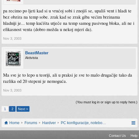
pa recimo po ljeti kad si u vrućoj sobi i znojiš se, upališ vent i hladi te
bez obzira na temp sobe. zrak kad se zrak giba većim brzinama
hladniji je... temp kućišta utječe na temp samog pasivnog bloka, ali ne i
efikasnost venta (dobro možda u nekoj mjeri da).
Nov 3, 2003
BeastMaster
Aktivista
Ma sve je to lepo u teoriji, ali u praksi je sve to malo drugačije tako da
razlika od 20 stepeni je nemoguća.
Nov 3, 2003
(You must log in or sign up to reply here.)
1
2
Next >
Home
Forums
Hardver
PC konfiguracije, notebook računari, servis
Contact Us
Help