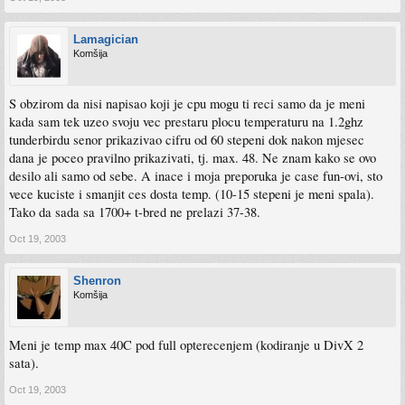
Lamagician
Komšija
S obzirom da nisi napisao koji je cpu mogu ti reci samo da je meni
kada sam tek uzeo svoju vec prestaru plocu temperaturu na 1.2ghz
tunderbirdu senor prikazivao cifru od 60 stepeni dok nakon mjesec
dana je poceo pravilno prikazivati, tj. max. 48. Ne znam kako se ovo
desilo ali samo od sebe. A inace i moja preporuka je case fun-ovi, sto
vece kuciste i smanjit ces dosta temp. (10-15 stepeni je meni spala).
Tako da sada sa 1700+ t-bred ne prelazi 37-38.
Oct 19, 2003
Shenron
Komšija
Meni je temp max 40C pod full opterecenjem (kodiranje u DivX 2
sata).
Oct 19, 2003