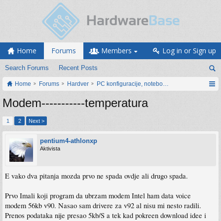
Home
Forums
Members
Log in or Sign up
Search Forums
Recent Posts
Home
Forums
Hardver
PC konfiguracije, notebook računari, servis
Modem-----------temperatura
1
2
Next >
pentium4-athlonxp
Aktivista
E vako dva pitanja mozda prvo ne spada ovdje ali drugo spada.
Prvo Imali koji program da ubrzam modem Intel ham data voice
modem 56kb v90. Nasao sam drivere za v92 al nisu mi nesto radili.
Prenos podataka nije presao 5kb/S a tek kad pokreen download idee i