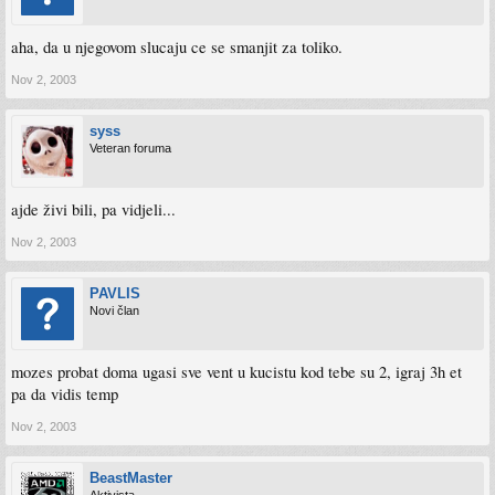
aha, da u njegovom slucaju ce se smanjit za toliko.
Nov 2, 2003
syss
Veteran foruma
ajde živi bili, pa vidjeli...
Nov 2, 2003
PAVLIS
Novi član
mozes probat doma ugasi sve vent u kucistu kod tebe su 2, igraj 3h et
pa da vidis temp
Nov 2, 2003
BeastMaster
Aktivista