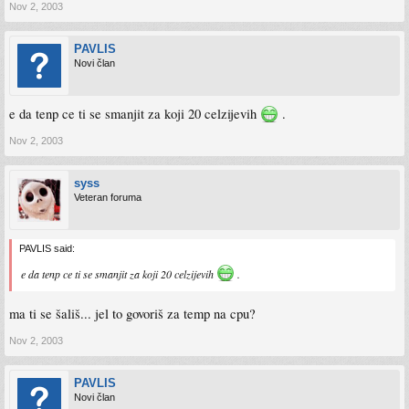
Nov 2, 2003
PAVLIS
Novi član
e da tenp ce ti se smanjit za koji 20 celzijevih
.
Nov 2, 2003
syss
Veteran foruma
PAVLIS said:
e da tenp ce ti se smanjit za koji 20 celzijevih
.
ma ti se šališ... jel to govoriš za temp na cpu?
Nov 2, 2003
PAVLIS
Novi član