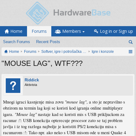
Home
Forums
Members
Log in or Sign up
Search Forums
Recent Posts
Home
Forums
Softver, igre i potrošačka elektronika
Igre i konzole
"MOUSE LAG", WTF???
Riddick
Aktivista
"mouse lag"
Mnogi igraci kasnjenje misa zovu
, a sto je nepravilno s
obzirom na termin lag koji se koristi kod igranja online multiplayer
"Mouse lag"
igara.
nastaje kad se koristi mis s USB prikljuckom za
racunar :!: USB konekcija opterecuje procesor zato se taj problem
javlja i iz tog razloga najbolje je koristiti PS/2 konekciju misa s
racunarom :!: Tako npr. ako neko s USB misom ode u meni Quake 4