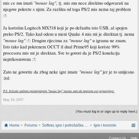
"mouse lag"
mis ce mu imati
, tj. mis mu nece direktno odgovarati na
njegove pokrete s njim. Za razliku od toga PS/2 mis nema taj problem
:!:
Ja koristim Logitech MX518 koji je po defaultu isto USB, al spojen
preko PS/2. Tako kad odem u meni Quake 4 mis mi je direktan tj. nema
"mouse lag"
"mouse lag"
:!: Drugim rijecima za
u igrama ne znam.
Isto tako kad pokrenem OCCT il dual Prime95 koji koriste 99%
procesora mis mi je direktan. Sve to govori da je PS/2 konekcija
neprikosnovena :!:
"mouse lag"
Zato ne govorite da zbog neke igre imate
jer je to smijesno
:lol:
P.S. Iritiran stalnim spominjanjem "mouse lag" morao sam da napisem ovo pojasnjenje.
May 18, 2007
(You must log in or sign up to reply here.)
Home
Forums
Softver, igre i potrošačka elektronika
Igre i konzole
Contact Us
Help