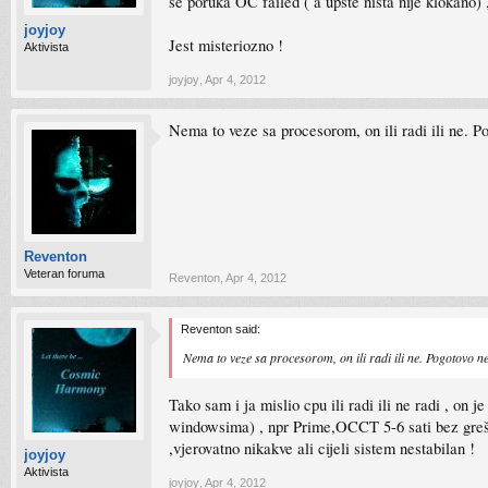
se poruka OC failed ( a upšte ništa nije klokano
joyjoy
Jest misteriozno !
Aktivista
joyjoy
,
Apr 4, 2012
Nema to veze sa procesorom, on ili radi ili ne. 
Reventon
Veteran foruma
Reventon
,
Apr 4, 2012
Reventon said:
Nema to veze sa procesorom, on ili radi ili ne. Pogotovo 
Tako sam i ja mislio cpu ili radi ili ne radi , o
windowsima) , npr Prime,OCCT 5-6 sati bez greš
,vjerovatno nikakve ali cijeli sistem nestabilan !
joyjoy
Aktivista
joyjoy
,
Apr 4, 2012