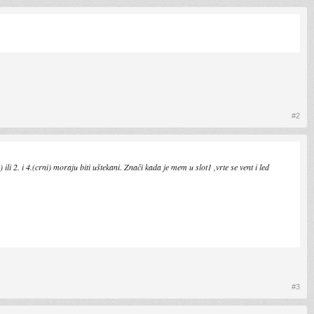
#2
i 2. i 4.(crni) moraju biti uštekani. Znači kada je mem u slot1 ,vrte se vent i led
#3