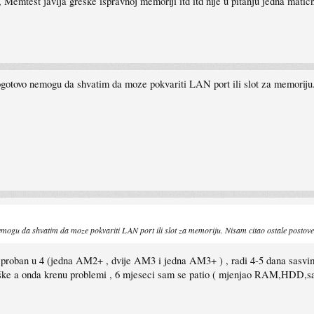
) , Memtest javlja greške ispravnoj memoriji itd itd nije u pitanju jedna
Pogotovo nemogu da shvatim da moze pokvariti LAN port ili slot za memoriju.
nemogu da shvatim da moze pokvariti LAN port ili slot za memoriju. Nisam citao ostale postove
n je proban u 4 (jedna AM2+ , dvije AM3 i jedna AM3+ ) , radi 4-5 dana sasv
ke a onda krenu problemi , 6 mjeseci sam se patio ( mjenjao RAM,HDD,sat