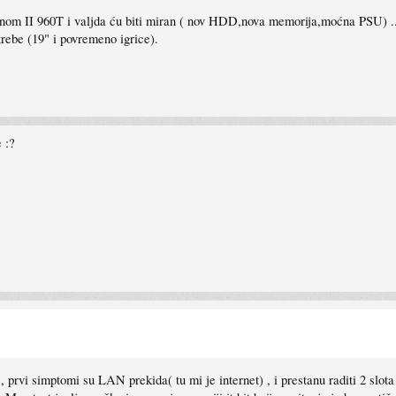
om II 960T i valjda ću biti miran ( nov HDD,nova memorija,moćna PSU) ...
ebe (19" i povremeno igrice).
 :?
, prvi simptomi su LAN prekida( tu mi je internet) , i prestanu raditi 2 slota