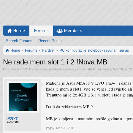
Home
Forums
Members
Search Forums
Recent Posts
Home
Forums
Hardver
PC konfiguracije, notebook računari, servis
Ne rade mem slot 1 i 2 !Nova MB
Discussion in '
PC konfiguracije, notebook računari, servis
' started by
joyjoy
,
Mar 20, 2012
.
Matična je Asus M5A88 V EVO am3+ , i danas ugradi
kada je mem u slot1 ,vrte se vent i led svijetle al
Trenutno mi je 2x 4GB u 3. i 4. slotu i tada je sin
Da li da reklamiram MB ?
joyjoy
MB je kupljena u novembru prošle godine a u poslj
Aktivista
joyjoy
,
Mar 20, 2012