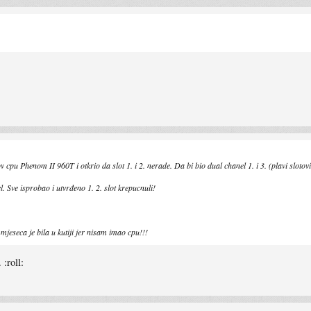
Phenom II 960T i otkrio da slot 1. i 2. nerade. Da bi bio dual chanel 1. i 3. (plavi slotovi) il
l. Sve isprobao i utvrđeno 1. 2. slot krepucnuli!
jeseca je bila u kutiji jer nisam imao cpu!!!
:roll: