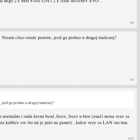
 matična nego 2 x MSI 870A G54 i 2 x Asus M5A88V EVO .
#8
 Nisam citao ostale postove, jesil ga probao u drugoj maticnoj?
#9
, jesil ga probao u drugoj maticnoj?
im normalno i onda krenu bsod ,freez, freez u bios (znači nema veze sa
a kabliće sve što mi je palo na pamet) , kakve veze sa LAN om ima
#10