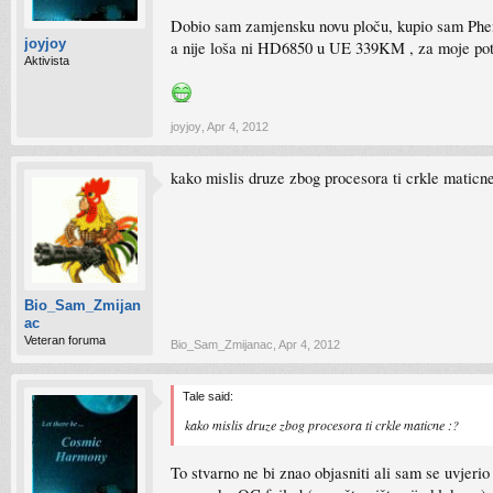
Dobio sam zamjensku novu ploču, kupio sam Phen
joyjoy
a nije loša ni HD6850 u UE 339KM , za moje potr
Aktivista
joyjoy
,
Apr 4, 2012
kako mislis druze zbog procesora ti crkle maticne
Bio_Sam_Zmijan
ac
Veteran foruma
Bio_Sam_Zmijanac
,
Apr 4, 2012
Tale said:
kako mislis druze zbog procesora ti crkle maticne :?
To stvarno ne bi znao objasniti ali sam se uvjerio 