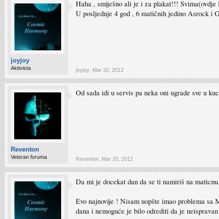
Haha , smiješno ali je i za plakat!!! Svima(ovdj
U posljednje 4 god , 6 matičnih jedino Asrock i
joyjoy
Aktivista
joyjoy
,
Mar 20, 2012
Od sada idi u servis pa neka oni ugrade sve u kuc
Reventon
Veteran foruma
Reventon
,
Mar 20, 2012
Da mi je docekat dan da se ti namiriš na maticnu. 
Evo najnovije ! Nisam uopšte imao problema sa MB
dana i nemoguće je bilo odrediti da je neispravan 