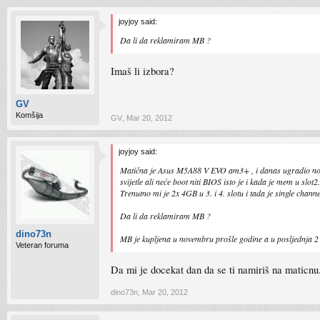
joyjoy said:
Da li da reklamiram MB ?
Imaš li izbora?
GV
Komšija
GV
,
Mar 20, 2012
joyjoy said:
Matična je Asus M5A88 V EVO am3+ , i danas ugradio nov cpu 
svijetle ali neće boot niti BIOS isto je i kada je mem u slot2.
Trenutno mi je 2x 4GB u 3. i 4. slotu i tada je single channe
Da li da reklamiram MB ?
dino73n
MB je kupljena u novembru prošle godine a u posljednja 2 m
Veteran foruma
Da mi je docekat dan da se ti namiriš na maticnu. 
dino73n
,
Mar 20, 2012