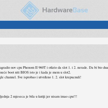
o nov cpu Phenom II 960T i otkrio da slot 1. i 2. nerade. Da bi bio dual chan
i neće boot niti BIOS isto je i kada je mem u slot2.
gle channel. Sve isprobao i utvrđeno 1. 2. slot krepucnuli!
ednja 2 mjeseca je bila u kutiji jer nisam imao cpu!!!