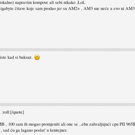
e lokalno) napravim kompove ali sebi nikako ,LoL
 Gigabyte čitave koje sam prodao jer su AM2+ , AM3 me neće a evo ni AM3+
iste kad si baksuz.
:roll:[/quote]
 , 100 sam ih mogao promjeniti ali one se ..ebu zahvaljujući cpu PII 965BE
, sad ću ga lagano poslat' u kontejner.