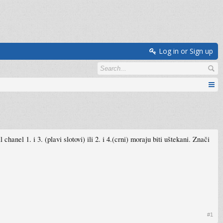
Log in or Sign up
el 1. i 3. (plavi slotovi) ili 2. i 4.(crni) moraju biti uštekani. Znači
#1