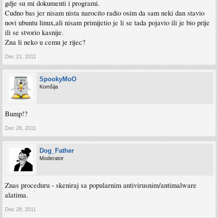
gdje su mi dokumenti i programi.
Cudno bas jer nisam nista narocito radio osim da sam neki dan stavio
novi ubuntu linux,ali nisam primijetio je li se tada pojavio ili je bio prije
ili se stvorio kasnije.
Zna li neko u cemu je rijec?
Dec 21, 2011
SpookyMoO
Komšija
Bump!?
Dec 28, 2011
Dog_Father
Moderator
Znas proceduru - skeniraj sa popularnim antivirusnim/antimalware
alatima.
Dec 28, 2011