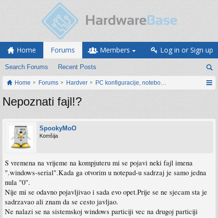
Home
Forums
Members
Log in or Sign up
Search Forums
Recent Posts
Home
Forums
Hardver
PC konfiguracije, notebook računari, servis
Nepoznati fajl!?
SpookyMoO
Komšija
S vremena na vrijeme na kompjuteru mi se pojavi neki fajl imena
".windows-serial".Kada ga otvorim u notepad-u sadrzaj je samo jedna
nula "0".
Nije mi se odavno pojavljivao i sada evo opet.Prije se ne sjecam sta je
sadrzavao ali znam da se cesto javljao.
Ne nalazi se na sistemskoj windows particiji vec na drugoj particiji