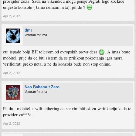
provajder zeza. Sada na vikendicu mogu ponijeti/igrati lego kockice
umjesto konzole ( tamo nemam neta), jel de ?
Apr 2, 2012
dmr
Veteran foruma
cuj ispade bolji BH telecom od evropskih provajdera
. A imas brate
mobitel, prije da ce biti sistem da se prilikom pokretanja igra mora
verificirati preko neta, a ne da konzola bude non stop online.
Apr 2, 2012
Neo Bahamut Zero
Veteran foruma
Pa da - mobitel + wifi tethering ce sasvim biti ok za verifikaciju kada te
provider za***e.
Apr 2, 2012