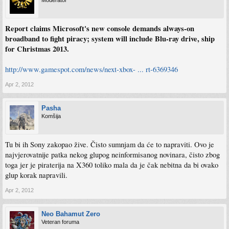
Moderator
Report claims Microsoft's new console demands always-on
broadband to fight piracy; system will include Blu-ray drive, ship
for Christmas 2013.
http://www.gamespot.com/news/next-xbox- ... rt-6369346
Apr 2, 2012
Pasha
Komšija
Tu bi ih Sony zakopao žive. Čisto sumnjam da će to napraviti. Ovo je
najvjerovatnije patka nekog glupog neinformisanog novinara, čisto zbog
toga jer je piraterija na X360 toliko mala da je čak nebitna da bi ovako
glup korak napravili.
Apr 2, 2012
Neo Bahamut Zero
Veteran foruma