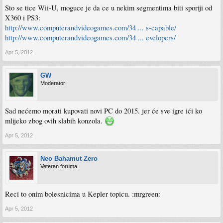
Sto se tice Wii-U, moguce je da ce u nekim segmentima biti sporiji od
X360 i PS3:
http://www.computerandvideogames.com/34 ... s-capable/
http://www.computerandvideogames.com/34 ... evelopers/
Apr 5, 2012
GW
Moderator
Sad nećemo morati kupovati novi PC do 2015. jer će sve igre ići ko
mlijeko zbog ovih slabih konzola.
Apr 5, 2012
Neo Bahamut Zero
Veteran foruma
Reci to onim bolesnicima u Kepler topicu. :mrgreen:
Apr 5, 2012