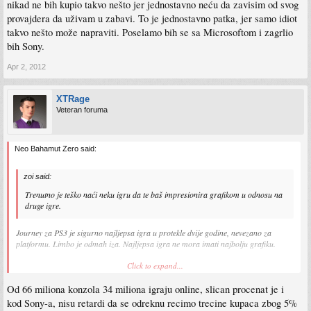
nikad ne bih kupio takvo nešto jer jednostavno neću da zavisim od svog
provajdera da uživam u zabavi. To je jednostavno patka, jer samo idiot
takvo nešto može napraviti. Poselamo bih se sa Microsoftom i zagrlio
bih Sony.
Apr 2, 2012
XTRage
Veteran foruma
Neo Bahamut Zero said:
zoi said:
Trenutno je teško naći neku igru da te baš impresionira grafikom u odnosu na
druge igre.
Journey za PS3 je sigurno najljepsa igra u protekle dvije godine, nevezano za
platformu. Limbo je odmah iza. Najljepsa igra ne mora imati najbolju grafiku.
Sto se tice piraterije, nije nimalo nevjerovatno da sljedeca Sony i MS konzola budu
Click to expand...
"always-online". Preko dva miliona Xbox-ova su flesovani za pirate, pa je
jednostavno sracunati koliki su to gubici cak i da svaki od vlasnika odigra "samo"
Od 66 miliona konzola 34 miliona igraju online, slican procenat je i
10 nelegalnih igara.
kod Sony-a, nisu retardi da se odreknu recimo trecine kupaca zbog 5%