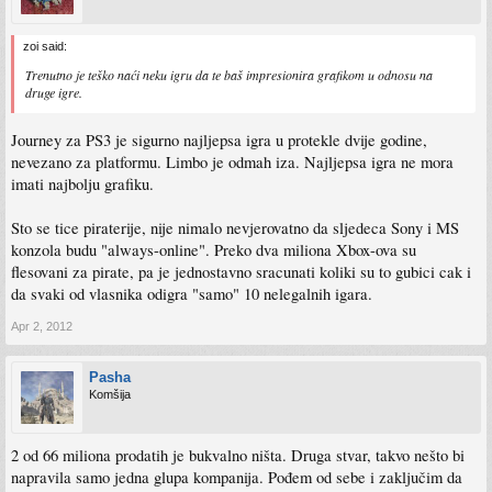
zoi said:
Trenutno je teško naći neku igru da te baš impresionira grafikom u odnosu na
druge igre.
Journey za PS3 je sigurno najljepsa igra u protekle dvije godine,
nevezano za platformu. Limbo je odmah iza. Najljepsa igra ne mora
imati najbolju grafiku.
Sto se tice piraterije, nije nimalo nevjerovatno da sljedeca Sony i MS
konzola budu "always-online". Preko dva miliona Xbox-ova su
flesovani za pirate, pa je jednostavno sracunati koliki su to gubici cak i
da svaki od vlasnika odigra "samo" 10 nelegalnih igara.
Apr 2, 2012
Pasha
Komšija
2 od 66 miliona prodatih je bukvalno ništa. Druga stvar, takvo nešto bi
napravila samo jedna glupa kompanija. Pođem od sebe i zaključim da