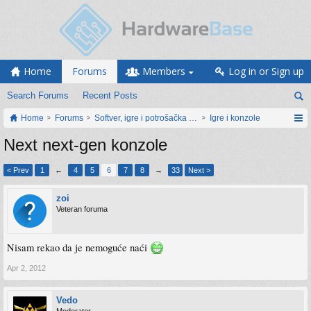
Home
Forums
Members
Log in or Sign up
Search Forums
Recent Posts
Home
Forums
Softver, igre i potrošačka elektronika
Igre i konzole
Next next-gen konzole
< Prev
1
←
4
5
6
7
8
→
33
Next >
zoi
Veteran foruma
Nisam rekao da je nemoguće naći
Apr 2, 2012
Vedo