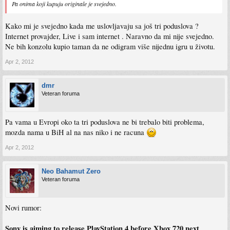
Pa onima koji kupuju originale je svejedno.
Kako mi je svejedno kada me uslovljavaju sa još tri poduslova ?
Internet provajder, Live i sam internet . Naravno da mi nije svejedno.
Ne bih konzolu kupio taman da ne odigram više nijednu igru u životu.
Apr 2, 2012
dmr
Veteran foruma
Pa vama u Evropi oko ta tri poduslova ne bi trebalo biti problema,
mozda nama u BiH al na nas niko i ne racuna
Apr 2, 2012
Neo Bahamut Zero
Veteran foruma
Novi rumor:
Sony is aiming to release PlayStation 4 before Xbox 720 next