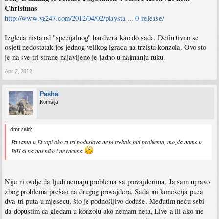
Christmas
http://www.vg247.com/2012/04/02/playsta ... 0-release/
Izgleda nista od "specijalnog" hardvera kao do sada. Definitivno se
osjeti nedostatak jos jednog velikog igraca na trzistu konzola. Ovo sto
je na sve tri strane najavljeno je jadno u najmanju ruku.
Apr 2, 2012
Pasha
Komšija
dmr said:
Pa vama u Evropi oko ta tri poduslova ne bi trebalo biti problema, mozda nama u
BiH al na nas niko i ne racuna
Nije ni ovdje da ljudi nemaju problema sa provajderima. Ja sam upravo
zbog problema prešao na drugog provajdera. Sada mi konekcija puca
dva-tri puta u mjesecu, što je podnošljivo doduše. Međutim neću sebi
da dopustim da gledam u konzolu ako nemam neta, Live-a ili ako me