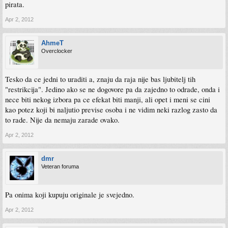
pirata.
Apr 2, 2012
AhmeT
Overclocker
Tesko da ce jedni to uraditi a, znaju da raja nije bas ljubitelj tih
"restrikcija". Jedino ako se ne dogovore pa da zajedno to odrade, onda i
nece biti nekog izbora pa ce efekat biti manji, ali opet i meni se cini
kao potez koji bi naljutio previse osoba i ne vidim neki razlog zasto da
to rade. Nije da nemaju zarade ovako.
Apr 2, 2012
dmr
Veteran foruma
Pa onima koji kupuju originale je svejedno.
Apr 2, 2012