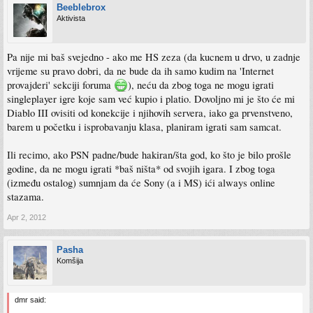
Beeblebrox
Aktivista
Pa nije mi baš svejedno - ako me HS zeza (da kucnem u drvo, u zadnje
vrijeme su pravo dobri, da ne bude da ih samo kudim na 'Internet
provajderi' sekciji foruma
), neću da zbog toga ne mogu igrati
singleplayer igre koje sam već kupio i platio. Dovoljno mi je što će mi
Diablo III ovisiti od konekcije i njihovih servera, iako ga prvenstveno,
barem u početku i isprobavanju klasa, planiram igrati sam samcat.
Ili recimo, ako PSN padne/bude hakiran/šta god, ko što je bilo prošle
godine, da ne mogu igrati *baš ništa* od svojih igara. I zbog toga
(između ostalog) sumnjam da će Sony (a i MS) ići always online
stazama.
Apr 2, 2012
Pasha
Komšija
dmr said: