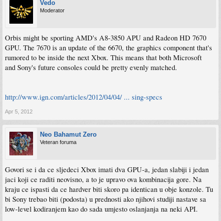
Vedo
Moderator
Orbis might be sporting AMD's A8-3850 APU and Radeon HD 7670
GPU. The 7670 is an update of the 6670, the graphics component that's
rumored to be inside the next Xbox. This means that both Microsoft
and Sony's future consoles could be pretty evenly matched.
http://www.ign.com/articles/2012/04/04/ ... sing-specs
Apr 5, 2012
Neo Bahamut Zero
Veteran foruma
Govori se i da ce sljedeci Xbox imati dva GPU-a, jedan slabiji i jedan
jaci koji ce raditi neovisno, a to je upravo ova kombinacija gore. Na
kraju ce ispasti da ce hardver biti skoro pa identican u obje konzole. Tu
bi Sony trebao biti (podosta) u prednosti ako njihovi studiji nastave sa
low-level kodiranjem kao do sada umjesto oslanjanja na neki API.