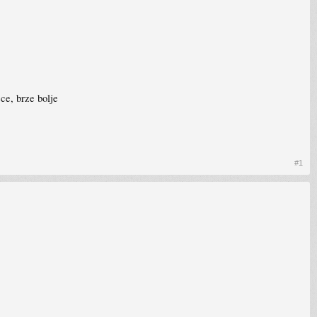
ece, brze bolje
#1