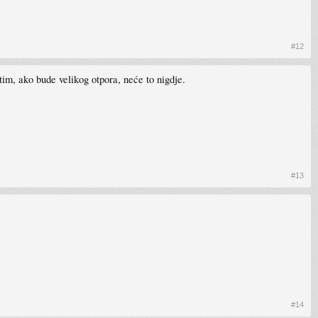
#12
tim, ako bude velikog otpora, neće to nigdje.
#13
#14