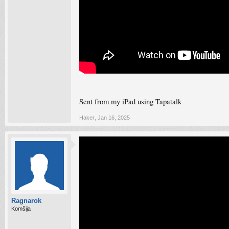
Sent from my iPad using Tapatalk
Haker
,
Jan 16, 2025
Ragnarok
Komšija