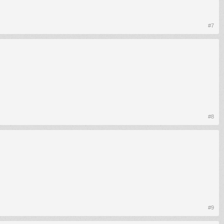
#7
#8
#9