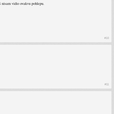
š nisam vidio ovakvu pohlepu.
#10
#11