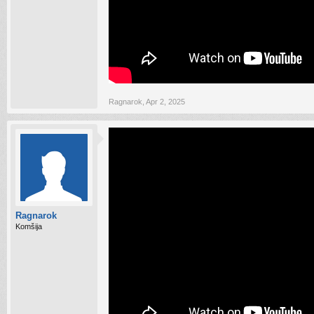
Ragnarok
,
Apr 2, 2025
Ragnarok
Komšija