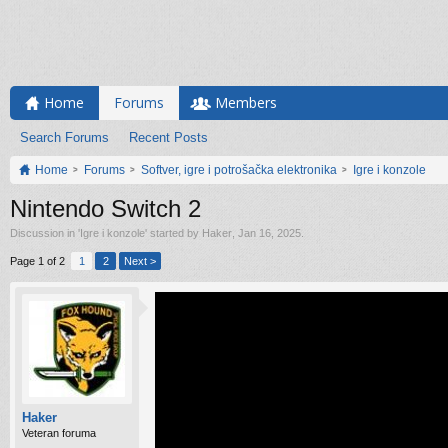
Home
Forums
Members
Search Forums
Recent Posts
Home
Forums
Softver, igre i potrošačka elektronika
Igre i konzole
Nintendo Switch 2
Discussion in '
Igre i konzole
' started by
Haker
,
Jan 16, 2025
.
Page 1 of 2
1
2
Next >
Haker
Veteran foruma