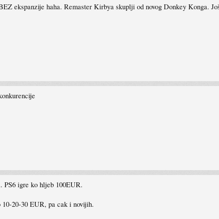
li BEZ ekspanzije haha. Remaster Kirbya skuplji od novog Donkey Konga. Jo
konkurencije
. PS6 igre ko hljeb 100EUR.
o 10-20-30 EUR, pa cak i novijih.