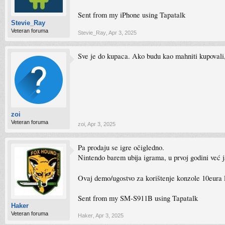
Sent from my iPhone using Tapatalk
Stevie_Ray
Veteran foruma
Stevie_Ray
,
Apr 3, 2025
Sve je do kupaca. Ako budu kao mahniti kupovali, 
zoi
Veteran foruma
zoi
,
Apr 3, 2025
Pa prodaju se igre očigledno.
Nintendo barem ubija igrama, u prvoj godini već
Ovaj demo/ugostvo za korištenje konzole 10eura 
Sent from my SM-S911B using Tapatalk
Haker
Veteran foruma
Haker
,
Apr 3, 2025