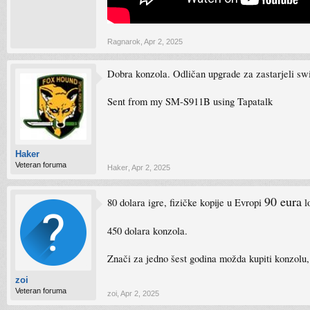
Ragnarok
,
Apr 2, 2025
Dobra konzola. Odličan upgrade za zastarjeli swi
Sent from my SM-S911B using Tapatalk
Haker
Veteran foruma
Haker
,
Apr 2, 2025
90 eura
80 dolara igre, fizičke kopije u Evropi
lo
450 dolara konzola.
Znači za jedno šest godina možda kupiti konzolu, 
zoi
Veteran foruma
zoi
,
Apr 2, 2025