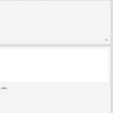
#6
 cao.