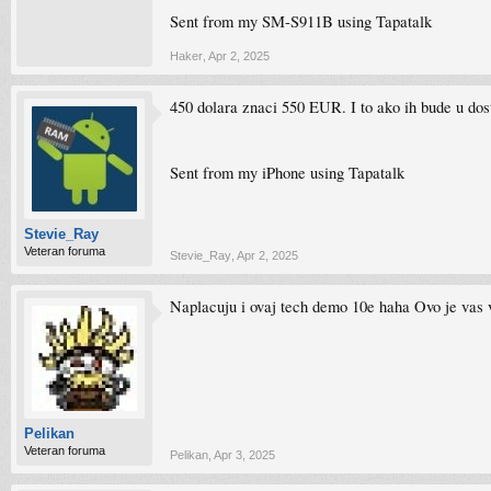
Sent from my SM-S911B using Tapatalk
Haker
,
Apr 2, 2025
450 dolara znaci 550 EUR. I to ako ih bude u do
Sent from my iPhone using Tapatalk
Stevie_Ray
Veteran foruma
Stevie_Ray
,
Apr 2, 2025
Naplacuju i ovaj tech demo 10e haha Ovo je vas 
Pelikan
Veteran foruma
Pelikan
,
Apr 3, 2025