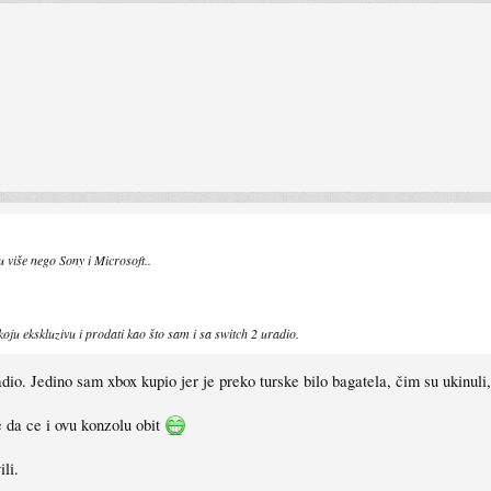
u više nego Sony i Microsoft..
oju ekskluzivu i prodati kao što sam i sa switch 2 uradio.
o. Jedino sam xbox kupio jer je preko turske bilo bagatela, čim su ukinuli,
e da ce i ovu konzolu obit
li.