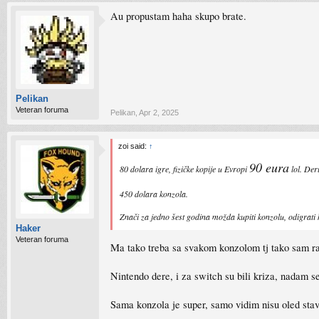
Au propustam haha skupo brate.
Pelikan
Veteran foruma
Pelikan
,
Apr 2, 2025
zoi said:
↑
90 eura
80 dolara igre, fizičke kopije u Evropi
lol. Der
450 dolara konzola.
Znači za jedno šest godina možda kupiti konzolu, odigrati k
Haker
Veteran foruma
Ma tako treba sa svakom konzolom tj tako sam radi
Nintendo dere, i za switch su bili kriza, nadam s
Sama konzola je super, samo vidim nisu oled stavi