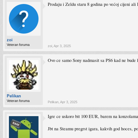
Prodaju i Zeldu staru 8 godina po većoj cijeni a
zoi
Veteran foruma
zoi
,
Apr 3, 2025
Ovo ce samo Sony nadmasit sa PS6 kad ne bude 
Pelikan
Veteran foruma
Pelikan
,
Apr 3, 2025
Igre ce uskoro bit 100 EUR, barem na konzolama
Jbt na Steamu pregrst igara, kakvih god hoces, p